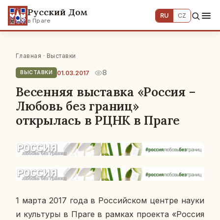
Русский Дом
RU
CZ
в Праге
Главная
·
Выставки
8
01.03.2017
ВЫСТАВКИ
Весенняя выставка «Россия –
Любовь без границ»
открылась в РЦНК в Праге
1 марта 2017 года в Рос­сий­ском центре науки
и куль­ту­ры в Праге в рамках про­ек­та «Россия