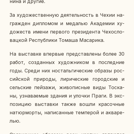
ни­на и другие.
За ху­до­же­ствен­ную де­я­тель­ность в Чехии на­
граж­ден ди­пло­мом и ме­да­лью Ака­де­мии ху­
до­жеств имени пер­во­го пре­зи­ден­та Че­хо­сло­
вац­кой Рес­пуб­ли­ки Томаша Ма­са­ри­ка.
На вы­став­ке впер­вые пред­став­ле­ны более 30
работ, со­здан­ных ху­дож­ни­ком в по­след­ние
годы. Среди них но­сталь­ги­че­ские образы рос­
сий­ской при­ро­ды, ли­ри­че­ские го­род­ские и
сель­ские пей­за­жи, жи­во­пис­ные виды Тос­ка­
ны, узна­ва­е­мые здания и улочки Праги. В экс­
по­зи­цию вы­став­ки также вошли кра­соч­ные
на­тюр­мор­ты, на­пи­сан­ные тем­пе­рой и ак­ва­ре­
лью.