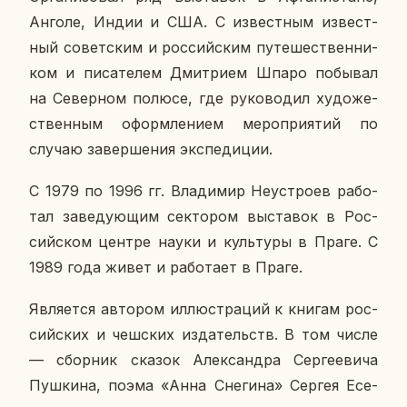
Анголе, Индии и США. С из­вест­ным из­вест­
ный со­вет­ским и рос­сий­ским пу­те­ше­ствен­ни­
ком и пи­са­те­лем Дмит­ри­ем Шпаро по­бы­вал
на Се­вер­ном полюсе, где ру­ко­во­дил ху­до­же­
ствен­ным оформ­ле­ни­ем ме­ро­при­я­тий по
случаю за­вер­ше­ния экс­пе­ди­ции.
С 1979 по 1996 гг. Вла­ди­мир Неустро­ев ра­бо­
тал за­ве­ду­ю­щим сек­то­ром вы­ста­вок в Рос­
сий­ском центре науки и куль­ту­ры в Праге. С
1989 года живет и ра­бо­та­ет в Праге.
Яв­ля­ет­ся ав­то­ром ил­лю­стра­ций к книгам рос­
сий­ских и чеш­ских из­да­тельств. В том числе
— сбор­ник сказок Алек­сандра Сер­ге­е­ви­ча
Пуш­ки­на, поэма «Анна Сне­ги­на» Сергея Есе­