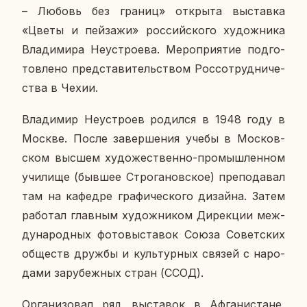
– Любовь без границ» от­кры­та вы­став­ка
«Цветы и пей­за­жи» рос­сий­ско­го ху­дож­ни­ка
Вла­ди­ми­ра Неустро­е­ва. Ме­ро­при­я­тие под­го­
тов­ле­но пред­ста­ви­тель­ством Рос­со­труд­ни­че­
ства в Чехии.
Вла­ди­мир Неустро­ев ро­дил­ся в 1948 году в
Москве. После за­вер­ше­ния учебы в Мос­ков­
ском высшем ху­до­же­ствен­но-про­мыш­лен­ном
учи­ли­ще (бывшее Стро­га­нов­ское) пре­по­да­вал
там на ка­фед­ре гра­фи­че­ско­го ди­зай­на. Затем
ра­бо­тал глав­ным ху­дож­ни­ком Ди­рек­ции меж­
ду­на­род­ных фо­то­вы­ста­вок Союза Со­вет­ских
об­ществ дружбы и куль­тур­ных связей с на­ро­
да­ми за­ру­беж­ных стран (ССОД).
Ор­га­ни­зо­вал ряд вы­ста­вок в Аф­га­ни­стане,