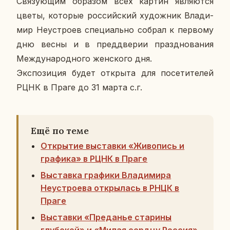
Свя­зу­ю­щим об­ра­зом всех картин яв­ля­ют­ся
цветы, ко­то­рые рос­сий­ский ху­дож­ник Вла­ди­
мир Неустро­ев спе­ци­аль­но собрал к пер­во­му
дню весны и в пред­две­рии празд­но­ва­ния
Меж­ду­на­род­но­го жен­ско­го дня.
Экс­по­зи­ция будет от­кры­та для по­се­ти­те­лей
РЦНК в Праге до 31 марта с.г.
Ещё по теме
Открытие выставки «Живопись и
графика» в РЦНК в Праге
Выставка графики Владимира
Неустроева открылась в РНЦК в
Праге
Выставки «Преданье старины
глубокой» и «Милая сердцу Россия»