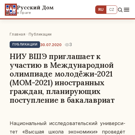
Русский Дом
RU
CZ
в Праге
Главная
·
Публикации
3
30.07.2020
ПУБЛИКАЦИИ
НИУ ВШЭ приглашает к
участию в Международной
олимпиаде молодёжи-2021
(МОМ-2021) иностранных
граждан, планирующих
поступление в бакалавриат
На­ци­о­наль­ный ис­сле­до­ва­тель­ский уни­вер­си­
тет «Высшая школа эко­но­ми­ки» про­ве­дёт