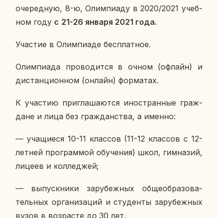
оче­ред­ную, 8-ю, Олим­пи­а­ду в 2020/2021 учеб­
ном году
c
21-26 января 2021 года.
Уча­стие в Олим­пиа­де бес­плат­ное.
Олим­пи­а­да про­во­дит­ся в очном (офлайн) и
ди­стан­ци­он­ном (онлайн) фор­ма­тах.
К уча­стию при­гла­ша­ют­ся ино­стран­ные граж­
дане и лица без граж­дан­ства, а именно:
— уча­щи­е­ся 10-11 клас­сов (11-12 клас­сов с 12-
летней про­грам­мой обу­че­ния) школ, гим­на­зий,
лицеев и кол­ле­джей;
— вы­пуск­ни­ки за­ру­беж­ных об­ще­об­ра­зо­ва­
тель­ных ор­га­ни­за­ций и сту­ден­ты за­ру­беж­ных
вузов в воз­расте до 30 лет.