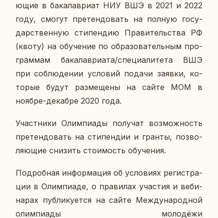
ю­щие в ба­ка­лаври­ат НИУ ВШЭ в 2021 и 2022
году, смогут пре­тен­до­вать на полную го­су­
дар­ствен­ную сти­пен­дию Пра­ви­тель­ства РФ
(квоту) на обу­че­ние по об­ра­зо­ва­тель­ным про­
грам­мам ба­ка­лаври­а­та/спе­ци­а­ли­те­та ВШЭ
при со­блю­де­нии усло­вий подачи заявки, ко­
то­рые будут раз­ме­ще­ны на сайте МОМ в
ноябре-де­каб­ре 2020 года.
Участ­ни­ки Олим­пи­а­ды по­лу­чат воз­мож­ность
пре­тен­до­вать на сти­пен­дии и гранты, поз­во­
ля­ю­щие сни­зить сто­и­мость обу­че­ния.
По­дроб­ная ин­фор­ма­ция об усло­ви­ях ре­ги­стра­
ции в Олим­пиа­де, о пра­ви­лах уча­стия и ве­би­
на­рах пуб­ли­ку­ет­ся на сайте Меж­ду­на­род­ной
олим­пи­а­ды мо­ло­дё­жи