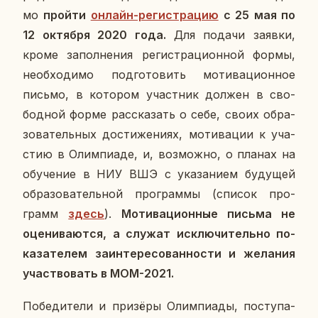
мо
пройти
онлайн-ре­ги­стра­цию
с 25 мая по
12 ок­тяб­ря 2020 года.
Для подачи заявки,
кроме за­пол­не­ния ре­ги­стра­ци­он­ной формы,
необ­хо­ди­мо под­го­то­вить мо­ти­ва­ци­он­ное
письмо, в ко­то­ром участ­ник должен в сво­
бод­ной форме рас­ска­зать о себе, своих об­ра­
зо­ва­тель­ных до­сти­же­ни­ях, мо­ти­ва­ции к уча­
стию в Олим­пиа­де, и, воз­мож­но, о планах на
обу­че­ние в НИУ ВШЭ с ука­за­ни­ем бу­ду­щей
об­ра­зо­ва­тель­ной про­грам­мы (список про­
грамм
здесь
).
Мо­ти­ва­ци­он­ные письма не
оце­ни­ва­ют­ся, а служат ис­клю­чи­тель­но по­
ка­за­те­лем за­ин­те­ре­со­ван­но­сти и же­ла­ния
участ­во­вать в МОМ-2021.
По­бе­ди­те­ли и при­зё­ры Олим­пи­а­ды, по­сту­па­