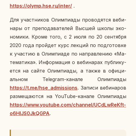
https://olymp.hse.ru/inter/
.
Для участ­ни­ков Олим­пи­а­ды про­во­дят­ся ве­би­
на­ры от пре­по­да­ва­те­лей Высшей школы эко­
но­ми­ки. Кроме того, с 2 июля по 20 сен­тяб­ря
2020 года прой­дет курс лекций по под­го­тов­ке
к уча­стию в Олим­пиа­де по на­прав­ле­нию «Ма­
те­ма­ти­ка». Ин­фор­ма­ция о ве­би­на­рах пуб­ли­ку­
ет­ся на сайте Олим­пи­а­ды, а также в офи­ци­
аль­ном Telegram-канале Олим­пи­а­ды
https://t.me/hse_admissions
. Записи ве­би­на­ров
раз­ме­ща­ют­ся на YouTube-канале Олим­пи­а­ды
https://www.youtube.com/channel/UCdLwReKft-
o6HlJS0JkQGPA
.