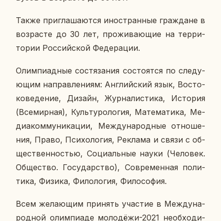
Также при­гла­ша­ют­ся ино­стран­ные граж­дане в
воз­расте до 30 лет, про­жи­ва­ю­щие на тер­ри­
то­рии Рос­сий­ской Фе­де­ра­ции.
Олим­пи­ад­ные со­стя­за­ния со­сто­ят­ся по сле­ду­
ю­щим на­прав­ле­ни­ям: Ан­глий­ский язык, Во­сто­
ко­ве­де­ние, Дизайн, Жур­на­ли­сти­ка, Ис­то­рия
(Все­мир­ная), Куль­ту­ро­ло­гия, Ма­те­ма­ти­ка, Ме­
ди­а­ком­му­ни­ка­ции, Меж­ду­на­род­ные от­но­ше­
ния, Право, Пси­хо­ло­гия, Ре­кла­ма и связи с об­
ще­ствен­но­стью, Со­ци­аль­ные науки (Че­ло­век.
Об­ще­ство. Го­су­дар­ство), Со­вре­мен­ная по­ли­
ти­ка, Физика, Фи­ло­ло­гия, Фи­ло­со­фия.
Всем же­ла­ю­щим при­нять уча­стие в Меж­ду­на­
род­ной олим­пиа­де мо­ло­дё­жи-2021 необ­хо­ди­