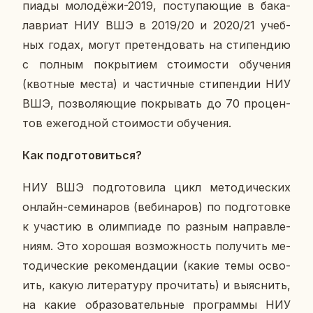
пи­а­ды мо­ло­дё­жи-2019, по­сту­па­ю­щие в ба­ка­
лаври­ат НИУ ВШЭ в 2019/20 и 2020/21 учеб­
ных годах, могут пре­тен­до­вать на сти­пен­дию
с полным по­кры­ти­ем сто­и­мо­сти обу­че­ния
(квот­ные места) и ча­стич­ные сти­пен­дии НИУ
ВШЭ, поз­во­ля­ю­щие по­кры­вать до 70 про­цен­
тов еже­год­ной сто­и­мо­сти обу­че­ния.
Как под­го­то­вить­ся?
НИУ ВШЭ под­го­то­ви­ла цикл ме­то­ди­че­ских
онлайн-се­ми­на­ров (ве­би­на­ров) по под­го­тов­ке
к уча­стию в олим­пиа­де по разным на­прав­ле­
ни­ям. Это хо­ро­шая воз­мож­ность по­лу­чить ме­
то­ди­че­ские ре­ко­мен­да­ции (какие темы осво­
ить, какую ли­те­ра­ту­ру про­чи­тать) и вы­яс­нить,
на какие об­ра­зо­ва­тель­ные про­грам­мы НИУ