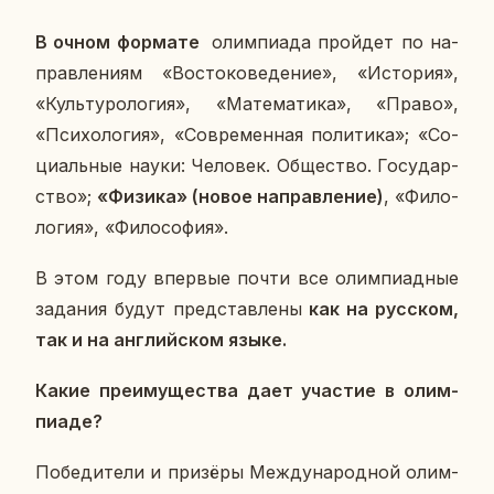
В очном фор­ма­те
олим­пи­а­да прой­дет по на­
прав­ле­ни­ям «Во­сто­ко­ве­де­ние», «Ис­то­рия»,
«Куль­ту­ро­ло­гия», «Ма­те­ма­ти­ка», «Право»,
«Пси­хо­ло­гия», «Со­вре­мен­ная по­ли­ти­ка»; «Со­
ци­аль­ные науки: Че­ло­век. Об­ще­ство. Го­су­дар­
ство»;
«Физика» (новое на­прав­ле­ние)
, «Фи­ло­
ло­гия», «Фи­ло­со­фия».
В этом году впер­вые почти все олим­пи­ад­ные
за­да­ния будут пред­став­ле­ны
как на рус­ском,
так и на ан­глий­ском языке.
Какие пре­иму­ще­ства дает уча­стие в олим­
пиа­де?
По­бе­ди­те­ли и при­зё­ры Меж­ду­на­род­ной олим­