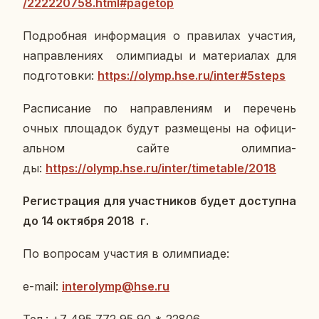
/222220758.html#pagetop
По­дроб­ная ин­фор­ма­ция о пра­ви­лах уча­стия,
на­прав­ле­ни­ях олим­пи­а­ды и ма­те­ри­а­лах для
под­го­тов­ки:
https://olymp.hse.ru/inter#5steps
Рас­пи­са­ние по на­прав­ле­ни­ям и пе­ре­чень
очных пло­ща­док будут раз­ме­ще­ны на офи­ци­
аль­ном сайте олим­пи­а­
ды:
https://olymp.hse.ru/inter/timetable/2018
Ре­ги­стра­ция для участ­ни­ков будет до­ступ­на
до 14 ок­тяб­ря 2018 г.
По во­про­сам уча­стия в олим­пиа­де:
e-mail:
interolymp@hse.ru