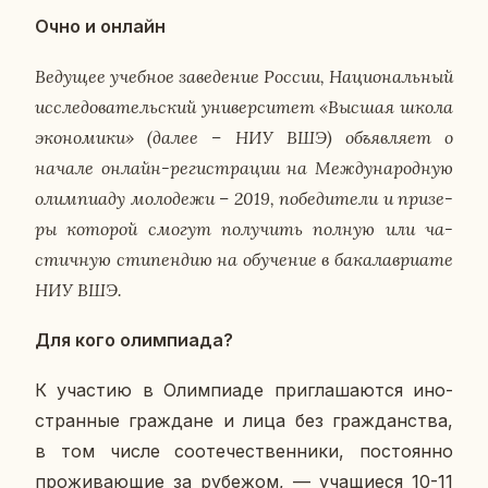
Очно и онлайн
Ве­ду­щее учеб­ное за­ве­де­ние России, На­ци­о­наль­ный
ис­сле­до­ва­тель­ский уни­вер­си­тет «Высшая школа
эко­но­ми­ки» (далее – НИУ ВШЭ) объ­яв­ля­ет о
начале онлайн-ре­ги­стра­ции на Меж­ду­на­род­ную
олим­пи­а­ду мо­ло­де­жи – 2019, по­бе­ди­те­ли и при­зе­
ры ко­то­рой смогут по­лу­чить полную или ча­
стич­ную сти­пен­дию на обу­че­ние в ба­ка­лаври­а­те
НИУ ВШЭ.
Для кого олим­пи­а­да?
К уча­стию в Олим­пиа­де при­гла­ша­ют­ся ино­
стран­ные граж­дане и лица без граж­дан­ства,
в том числе со­оте­че­ствен­ни­ки, по­сто­ян­но
про­жи­ва­ю­щие за ру­бе­жом, — уча­щи­е­ся 10-11