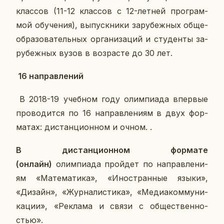
клас­сов (11-12 клас­сов с 12-летней про­грам­
мой обу­че­ния), вы­пуск­ни­ки за­ру­беж­ных об­ще­
об­ра­зо­ва­тель­ных ор­га­ни­за­ций и сту­ден­ты за­
ру­беж­ных вузов в воз­расте до 30 лет.
16 на­прав­ле­ний
В 2018-19 учеб­ном году олим­пи­а­да впер­вые
про­во­дит­ся по 16 на­прав­ле­ни­ям в двух фор­
ма­тах: ди­стан­ци­он­ном и очном. .
В ди­стан­ци­он­ном фор­ма­те
(онлайн)
олим­пи­а­да прой­дет по на­прав­ле­ни­
ям «Ма­те­ма­ти­ка», «Ино­стран­ные языки»,
«Дизайн», «Жур­на­ли­сти­ка», «Ме­ди­а­ком­му­ни­
ка­ции», «Ре­кла­ма и связи с об­ще­ствен­но­
стью».