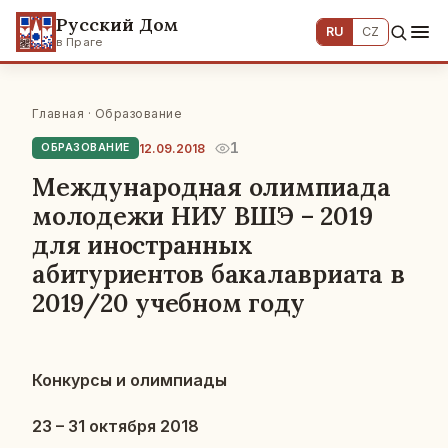
Русский Дом
RU
CZ
в Праге
Главная
·
Образование
1
12.09.2018
ОБРАЗОВАНИЕ
Международная олимпиада
молодежи НИУ ВШЭ – 2019
для иностранных
абитуриентов бакалавриата в
2019/20 учебном году
Кон­кур­сы и олим­пи­а­ды
23 – 31 ок­тяб­ря 2018