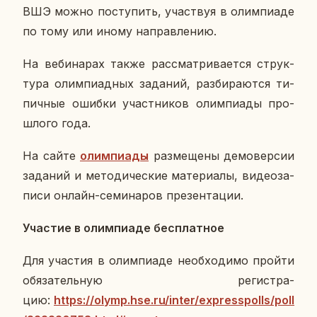
ВШЭ можно по­сту­пить, участ­вуя в олим­пиа­де
по тому или иному на­прав­ле­нию.
На ве­би­на­рах также рас­смат­ри­ва­ет­ся струк­
ту­ра олим­пи­ад­ных за­да­ний, раз­би­ра­ют­ся ти­
пич­ные ошибки участ­ни­ков олим­пи­а­ды про­
шло­го года.
На сайте
олим­пи­а­ды
раз­ме­ще­ны де­мо­вер­сии
за­да­ний и ме­то­ди­че­ские ма­те­ри­а­лы, ви­део­за­
пи­си онлайн-се­ми­на­ров пре­зен­та­ции.
Уча­стие в олим­пиа­де бес­плат­ное
Для уча­стия в олим­пиа­де необ­хо­ди­мо пройти
обя­за­тель­ную ре­ги­стра­
цию:
https://olymp.hse.ru/inter/expresspolls/poll