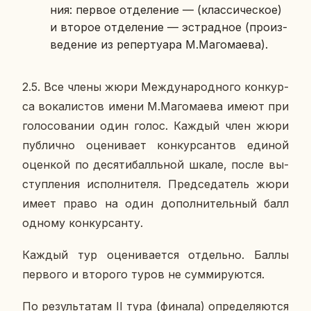
ния: первое от­де­ле­ние — (клас­си­че­ское)
и второе от­де­ле­ние — эст­рад­ное (про­из­
ве­де­ние из ре­пер­ту­а­ра М.Ма­го­ма­е­ва).
2.5. Все члены жюри Меж­ду­на­род­но­го кон­кур­
са во­ка­ли­стов имени М.Ма­го­ма­е­ва имеют при
го­ло­со­ва­нии один голос. Каждый член жюри
пуб­лич­но оце­ни­ва­ет кон­кур­сан­тов единой
оцен­кой по де­ся­ти­балль­ной шкале, после вы­
ступ­ле­ния ис­пол­ни­те­ля. Пред­се­да­тель жюри
имеет право на один до­пол­ни­тель­ный балл
одному кон­кур­сан­ту.
Каждый тур оце­ни­ва­ет­ся от­дель­но. Баллы
пер­во­го и вто­ро­го туров не сум­ми­ру­ют­ся.
По ре­зуль­та­там II тура (финала) опре­де­ля­ют­ся