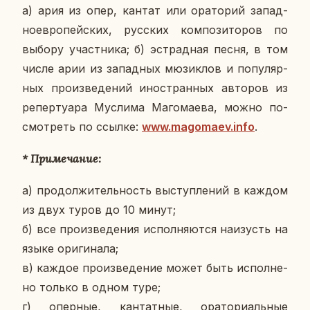
а) ария из опер, кантат или ора­то­рий за­пад­
но­ев­ро­пей­ских, рус­ских ком­по­зи­то­ров по
выбору участ­ни­ка;
б) эст­рад­ная песня, в том
числе арии из за­пад­ных мю­зик­лов и по­пу­ляр­
ных про­из­ве­де­ний ино­стран­ных ав­то­ров из
ре­пер­ту­а­ра Му­сли­ма Ма­го­ма­е­ва, можно по­
смот­реть по ссылке:
www.magomaev.info
.
* При­ме­ча­ние:
а) про­дол­жи­тель­ность вы­ступ­ле­ний в каждом
из двух туров до 10 минут;
б) все про­из­ве­де­ния ис­пол­ня­ют­ся на­изусть на
языке ори­ги­на­ла;
в) каждое про­из­ве­де­ние может быть ис­пол­не­
но только в одном туре;
г) опер­ные, кан­тат­ные, ора­то­ри­аль­ные