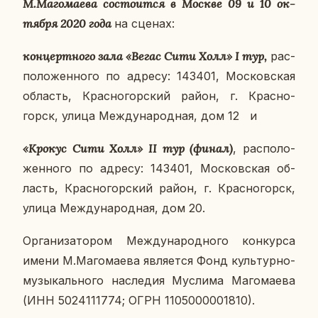
М.Ма­го­ма­е­ва со­сто­ит­ся в Москве 09 и 10 ок­
тяб­ря 2020 года
на сценах:
кон­церт­но­го зала «Вегас Сити Холл» I тур,
рас­
по­ло­жен­но­го по адресу: 143401, Мос­ков­ская
об­ласть, Крас­но­гор­ский район, г. Крас­но­
горск, улица Меж­ду­на­род­ная, дом 12
и
«Крокус Сити Холл» II тур (финал)
, рас­по­ло­
жен­но­го по адресу:
143401, Мос­ков­ская об­
ласть, Крас­но­гор­ский район, г. Крас­но­горск,
улица Меж­ду­на­род­ная, дом 20.
Ор­га­ни­за­то­ром Меж­ду­на­род­но­го кон­кур­са
имени М.Ма­го­ма­е­ва яв­ля­ет­ся Фонд куль­тур­но-
му­зы­каль­но­го на­сле­дия Му­сли­ма Ма­го­ма­е­ва
(ИНН 5024111774; ОГРН 1105000001810).