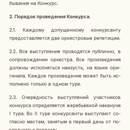
бы­ва­ния на Кон­курс.
2. По­ря­док про­ве­де­ния Кон­кур­са.
2.1. Каж­до­му до­пу­щен­но­му кон­кур­сан­ту
предо­став­ля­ет­ся две ор­кест­ро­вые ре­пе­ти­ции.
2.2. Все вы­ступ­ле­ния про­во­дят­ся пуб­лич­но, в
со­про­вож­де­нии ор­кест­ра. Все про­из­ве­де­ния
должны ис­пол­нять­ся на­изусть, на языке ори­
ги­на­ла. Каждое про­из­ве­де­ние может быть ис­
пол­не­но только в одном туре.
2.3. Оче­рёд­ность вы­ступ­ле­ний участ­ни­ков
кон­кур­са опре­де­ля­ет­ся же­ре­бьёв­кой на­ка­нуне
I тура. Во II туре кон­кур­сан­ты вы­сту­па­ют со­
глас­но местам, за­ня­тым в первый день от по­
след­не­го к пер­во­му.