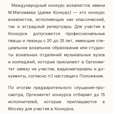
Меж­ду­на­род­ный кон­курс во­ка­ли­стов имени
М.Ма­го­ма­е­ва (далее Кон­курс) — это кон­курс
во­ка­ли­стов, ис­пол­ня­ю­щих как клас­си­че­ский,
так и эст­рад­ный ре­пер­ту­а­ры. Для уча­стия в
Кон­кур­се до­пус­ка­ют­ся про­фес­си­о­наль­ные
певцы и певицы с 20 до 35 лет, име­ю­щие спе­
ци­аль­ное во­каль­ное об­ра­зо­ва­ние или сту­ден­
ты во­каль­ных от­де­ле­ний му­зы­каль­ных вузов
и кол­ле­джей, ко­то­рые при­сы­ла­ют в Орг­ко­ми­
тет заявку на уча­стие, ви­део­ма­те­ри­а­лы и до­
ку­мен­ты, со­глас­но п.1 на­сто­я­ще­го По­ло­же­ния.
По итогам пред­ва­ри­тель­но­го слу­ша­ния-про­
смот­ра, Орг­ко­ми­тет кон­кур­са от­би­ра­ет до 15
ис­пол­ни­те­лей, ко­то­рые при­гла­ша­ют­ся в
Москву для уча­стия в Кон­кур­се.