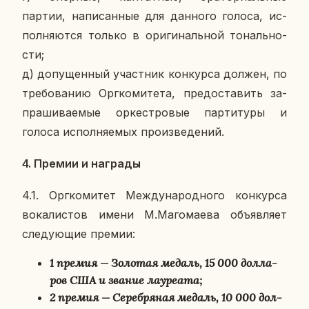
партии, на­пи­сан­ные для дан­но­го голоса, ис­
пол­ня­ют­ся только в ори­ги­наль­ной то­наль­но­
сти;
д) до­пу­щен­ный участ­ник кон­кур­са должен, по
тре­бо­ва­нию Орг­ко­ми­те­та, предо­ста­вить за­
пра­ши­ва­е­мые ор­кест­ро­вые пар­ти­ту­ры и
голоса ис­пол­ня­е­мых про­из­ве­де­ний.
4. Премии и на­гра­ды
4.1. Орг­ко­ми­тет Меж­ду­на­род­но­го кон­кур­са
во­ка­ли­стов имени М.Ма­го­ма­е­ва объ­яв­ля­ет
сле­ду­ю­щие премии:
1 премия — Зо­ло­тая медаль, 15 000 дол­ла­
ров США и звание ла­у­ре­а­та;
2 премия — Се­реб­ря­ная медаль, 10 000 дол­