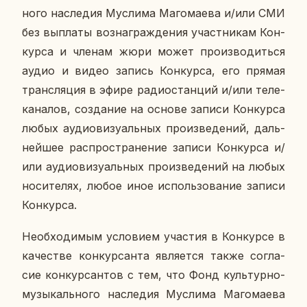
но­го на­сле­дия Му­сли­ма Ма­го­ма­е­ва и/или СМИ
без вы­пла­ты воз­на­граж­де­ния участ­ни­кам Кон­
кур­са и членам жюри может про­из­во­дить­ся
аудио и видео запись Кон­кур­са, его прямая
транс­ля­ция в эфире ра­дио­стан­ций и/или те­ле­
ка­на­лов, со­зда­ние на основе записи Кон­кур­са
любых аудио­ви­зу­аль­ных про­из­ве­де­ний, даль­
ней­шее рас­про­стра­не­ние записи Кон­кур­са и/
или аудио­ви­зу­аль­ных про­из­ве­де­ний на любых
но­си­те­лях, любое иное ис­поль­зо­ва­ние записи
Кон­кур­са.
Необ­хо­ди­мым усло­ви­ем уча­стия в Кон­кур­се в
ка­че­стве кон­кур­сан­та яв­ля­ет­ся также со­гла­
сие кон­кур­сан­тов с тем, что Фонд куль­тур­но-
му­зы­каль­но­го на­сле­дия Му­сли­ма Ма­го­ма­е­ва