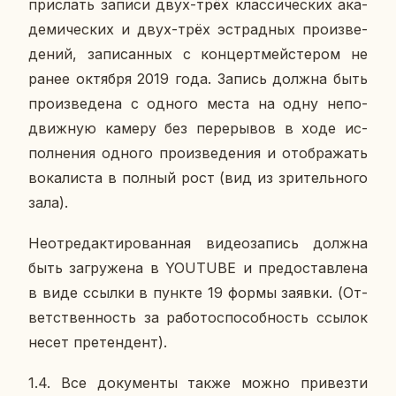
при­слать записи двух-трёх клас­си­че­ских ака­
де­ми­че­ских и двух-трёх эст­рад­ных про­из­ве­
де­ний, за­пи­сан­ных с кон­церт­мей­сте­ром не
ранее ок­тяб­ря 2019 года. Запись должна быть
про­из­ве­де­на с одного места на одну непо­
движ­ную камеру без пе­ре­ры­вов в ходе ис­
пол­не­ния одного про­из­ве­де­ния и отоб­ра­жать
во­ка­ли­ста в полный рост (вид из зри­тель­но­го
зала).
Неот­ре­дак­ти­ро­ван­ная ви­део­за­пись должна
быть за­гру­же­на в YOUTUBE и предо­став­ле­на
в виде ссылки в пункте 19 формы заявки. (От­
вет­ствен­ность за ра­бо­то­спо­соб­ность ссылок
несет пре­тен­дент).
1.4. Все до­ку­мен­ты также можно при­вез­ти