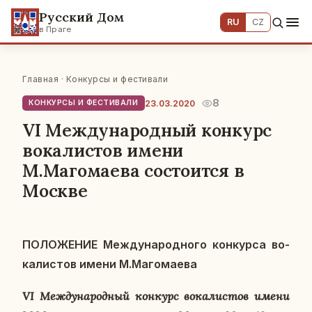
Русский Дом
RU
CZ
в Праге
Главная
·
Конкурсы и фестивали
8
23.03.2020
КОНКУРСЫ И ФЕСТИВАЛИ
VI Международный конкурс
вокалистов имени
М.Магомаева состоится в
Москве
ПО­ЛО­ЖЕ­НИЕ
Меж­ду­на­род­но­го кон­кур­са во­
ка­ли­стов имени М.Ма­го­ма­е­ва
VI Меж­ду­на­род­ный кон­курс во­ка­ли­стов имени