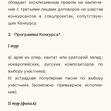
об­ла­да­ет экс­клю­зив­ным правом на за­клю­че­
ние с тре­тьи­ми лицами до­го­во­ров на уча­стие
кон­кур­сан­тов в спец­про­ек­тах, со­пут­ству­ю­
щих Кон­кур­су.
3.
Про­грам­ма Кон­кур­са*.
I тур:
а) ария из опер, кантат или ора­то­рий за­пад­
но­ев­ро­пей­ских, рус­ских ком­по­зи­то­ров по
выбору участ­ни­ка;
б) эст­рад­ная по­пу­ляр­ная песня по выбору
участ­ни­ка (воз­мож­но пре­мьер­ное ис­пол­не­
ние).
II тур (финал):