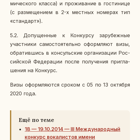
ми­че­ско­го класса) и про­жи­ва­ние в го­сти­ни­це
(с раз­ме­ще­ни­ем в 2-х мест­ных но­ме­рах тип
«стан­дарт»).
5.2. До­пу­щен­ные к Кон­кур­су за­ру­беж­ные
участ­ни­ки са­мо­сто­я­тель­но оформ­ля­ют визы,
об­ра­тив­шись в кон­суль­ские ор­га­ни­за­ции Рос­
сий­ской Фе­де­ра­ции после по­лу­че­ния при­гла­
ше­ния на Кон­курс.
Визы оформ­ля­ют­ся сроком с 05 по 13 ок­тяб­ря
2020 года.
Ещё по теме
18 — 19.10.2014 — III Международный
конкурс вокалистов имени