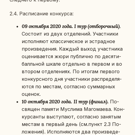
2.4. Рас­пи­са­ние кон­кур­са:
09 ок­тяб­ря 2020 года. I тур (от­бо­роч­ный)
.
Со­сто­ит из двух от­де­ле­ний. Участ­ни­ки
ис­пол­ня­ют клас­си­че­ское и эст­рад­ное
про­из­ве­де­ния. Каждый выход участ­ни­ка
оце­ни­ва­ет­ся жюри пуб­лич­но по де­ся­ти­
балль­ной шкале от­дель­но в первом и во
втором от­де­ле­ни­ях. По итогам пер­во­го
кон­курс­но­го дня участ­ни­ки рас­пре­де­ля­
ют­ся по местам, со­глас­но сум­мар­ных
оценок.
10 ок­тяб­ря 2020 года.
II тур (финал).
По­
свя­щен памяти Му­сли­ма Ма­го­ма­е­ва. Кон­
кур­сан­ты вы­сту­па­ют, со­глас­но за­ня­тым
местам в первый день (см.пункт 2.3 По­
ло­же­ния). Ис­пол­ня­ют­ся два про­из­ве­де­