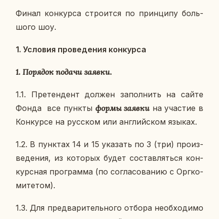
Финал кон­кур­са стро­ит­ся по прин­ци­пу боль­
шо­го шоу.
1. Усло­вия про­ве­де­ния кон­кур­са
1. По­ря­док подачи заявки.
1.1. Пре­тен­дент должен за­пол­нить на сайте
Фонда
все пункты
формы заявки
на уча­стие в
Кон­кур­се на рус­ском или ан­глий­ском языках.
1.2. В пунк­тах 14 и 15 ука­зать по 3 (три) про­из­
ве­де­ния, из ко­то­рых будет со­став­лять­ся кон­
курс­ная про­грам­ма (по со­гла­со­ва­нию с Орг­ко­
ми­те­том).
1.3. Для пред­ва­ри­тель­но­го отбора необ­хо­ди­мо