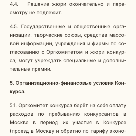
4.4.
Ре­ше­ние жюри окон­ча­тель­но и пе­ре­
смот­ру не под­ле­жит.
4.5. Го­су­дар­ствен­ные и об­ще­ствен­ные ор­га­
ни­за­ции, твор­че­ские союзы, сред­ства мас­со­
вой ин­фор­ма­ции, учре­жде­ния и фирмы по со­
гла­со­ва­нию с Орг­ко­ми­те­том и жюри кон­кур­
са, могут учре­ждать спе­ци­аль­ные и до­пол­ни­
тель­ные премии.
5. Ор­га­ни­за­ци­он­но-фи­нан­со­вые усло­вия Кон­
кур­са.
5.1. Орг­ко­ми­тет кон­кур­са берёт на себя оплату
рас­хо­дов по пре­бы­ва­нию кон­кур­сан­тов в
Москве в период их уча­стия в Кон­кур­се
(проезд в Москву и об­рат­но по тарифу эко­но­