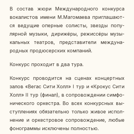
В состав жюри Меж­ду­на­род­но­го кон­кур­са
во­ка­ли­стов имени М.Ма­го­ма­е­ва при­гла­ша­ют­
ся ве­ду­щие опер­ные со­ли­сты, звезды по­пу­
ляр­ной музыки, ди­ри­жё­ры, ре­жис­сё­ры му­зы­
каль­ных те­ат­ров, пред­ста­ви­те­ли меж­ду­на­
род­ных про­дю­сер­ских ком­па­ний.
Кон­курс про­хо­дит в два тура.
Кон­курс про­во­дит­ся на сценах кон­церт­ных
залов «Вегас Сити Холл» I тур и «Крокус Сити
Холл» II тур (финал), в со­про­вож­де­нии сим­фо­
ни­че­ско­го ор­кест­ра. Во всех кон­курс­ных вы­
ступ­ле­ни­ях обя­за­тель­но только живое ис­пол­
не­ние и ор­кест­ро­вое со­про­вож­де­ние, любые
фо­но­грам­мы ис­клю­че­ны пол­но­стью.