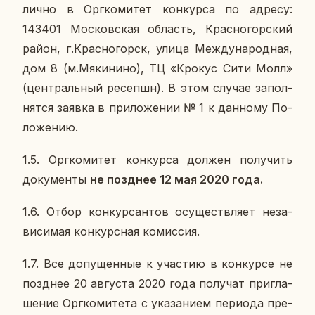
лично в Орг­ко­ми­тет кон­кур­са по адресу:
143401 Мос­ков­ская об­ласть, Крас­но­гор­ский
район, г.Крас­но­горск, улица Меж­ду­на­род­ная,
дом 8 (м.Мя­ки­ни­но), ТЦ «Крокус Сити Молл»
(цен­траль­ный ре­сепшн). В этом случае за­пол­
нят­ся заявка в при­ло­же­нии № 1 к дан­но­му По­
ло­же­нию.
1.5. Орг­ко­ми­тет кон­кур­са должен по­лу­чить
до­ку­мен­ты
не позд­нее 12 мая 2020 года.
1.6. Отбор кон­кур­сан­тов осу­ществ­ля­ет неза­
ви­си­мая кон­курс­ная ко­мис­сия.
1.7. Все до­пу­щен­ные к уча­стию в кон­кур­се не
позд­нее 20 ав­гу­ста 2020 года по­лу­чат при­гла­
ше­ние Орг­ко­ми­те­та с ука­за­ни­ем пе­ри­о­да пре­