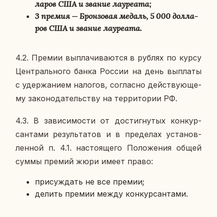
ла­ров США и звание ла­у­ре­а­та;
3 премия — Брон­зо­вая медаль, 5 000 дол­ла­
ров США и звание ла­у­ре­а­та.
4.2. Премии вы­пла­чи­ва­ют­ся в рублях по курсу
Цен­траль­но­го банка России на день вы­пла­ты
с удер­жа­ни­ем на­ло­гов, со­глас­но дей­ству­ю­ще­
му за­ко­но­да­тель­ству на тер­ри­то­рии РФ.
4.3. В за­ви­си­мо­сти от до­стиг­ну­тых кон­кур­
сан­та­ми ре­зуль­та­тов и в пре­де­лах уста­нов­
лен­ной п. 4.1. на­сто­я­ще­го По­ло­же­ния общей
суммы премий жюри имеет право:
при­суж­дать не все премии;
делить премии между кон­кур­сан­та­ми.