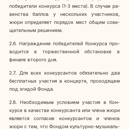
по­бе­ди­те­ли кон­кур­са (1-3 места). В случае ра­
вен­ства баллов у несколь­ких участ­ни­ков,
жюри опре­де­ля­ет по­ря­док мест общим со­ве­
ща­тель­ным ре­ше­ни­ем.
2.6. На­граж­де­ние по­бе­ди­те­лей Кон­кур­са про­
во­дит­ся в тор­же­ствен­ной об­ста­нов­ке в
финале вто­ро­го дня.
2.7. Для всех кон­кур­сан­тов обя­за­тель­но два
бес­плат­ных уча­стия в кон­цер­те, про­хо­дя­щем
под эгидой Фонда.
2.8. Необ­хо­ди­мым усло­ви­ем уча­стия в Кон­
кур­се в ка­че­стве кон­кур­сан­та или члена жюри
яв­ля­ет­ся со­гла­сие кон­кур­сан­тов и членов
жюри с тем, что Фондом куль­тур­но-му­зы­каль­