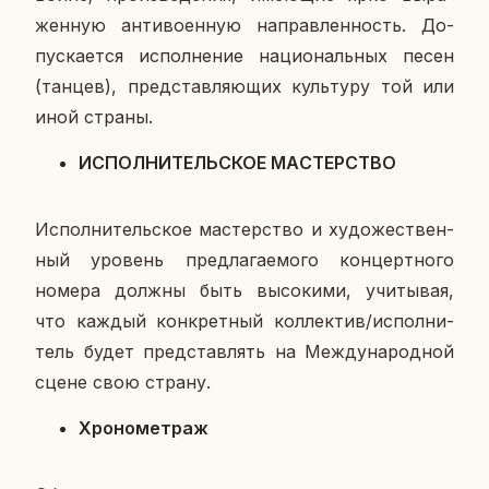
жен­ную ан­ти­во­ен­ную на­прав­лен­ность. До­
пус­ка­ет­ся ис­пол­не­ние на­ци­о­наль­ных песен
(танцев), пред­став­ля­ю­щих куль­ту­ру той или
иной страны.
ИС­ПОЛ­НИ­ТЕЛЬ­СКОЕ МА­СТЕР­СТВО
Ис­пол­ни­тель­ское ма­стер­ство и ху­до­же­ствен­
ный уро­вень пред­ла­га­е­мо­го кон­церт­но­го
номера должны быть вы­со­ки­ми, учи­ты­вая,
что каждый кон­крет­ный кол­лек­тив/ис­пол­ни­
тель будет пред­став­лять на Меж­ду­на­род­ной
сцене свою страну.
Хро­но­мет­раж