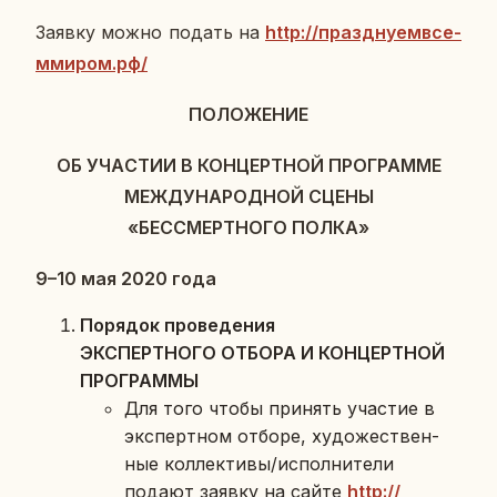
Заявку можно подать на
http://празд­ну­ем­все­
м­ми­ром.рф/
ПО­ЛО­ЖЕ­НИЕ
ОБ УЧА­СТИИ В КОН­ЦЕРТ­НОЙ ПРО­ГРАМ­МЕ
МЕЖ­ДУ­НА­РОД­НОЙ СЦЕНЫ
«БЕС­СМЕРТ­НО­ГО ПОЛКА»
9–10 мая 2020 года
По­ря­док про­ве­де­ния
ЭКС­ПЕРТ­НО­ГО ОТБОРА И КОН­ЦЕРТ­НОЙ
ПРО­ГРАМ­МЫ
Для того чтобы при­нять уча­стие в
экс­перт­ном отборе, ху­до­же­ствен­
ные кол­лек­ти­вы/ис­пол­ни­те­ли
подают заявку на сайте
http://