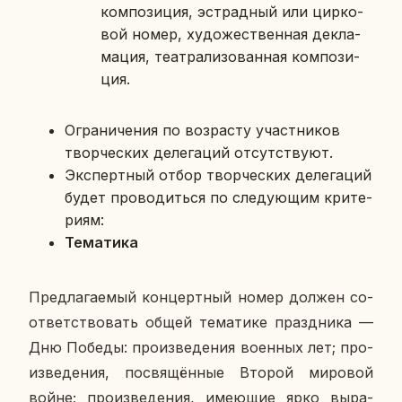
ком­по­зи­ция, эст­рад­ный или цир­ко­
вой номер, ху­до­же­ствен­ная де­кла­
ма­ция, те­ат­ра­ли­зо­ван­ная ком­по­зи­
ция.
Огра­ни­че­ния по воз­рас­ту участ­ни­ков
твор­че­ских де­ле­га­ций от­сут­ству­ют.
Экс­перт­ный отбор твор­че­ских де­ле­га­ций
будет про­во­дить­ся по сле­ду­ю­щим кри­те­
ри­ям:
Те­ма­ти­ка
Пред­ла­га­е­мый кон­церт­ный номер должен со­
от­вет­ство­вать общей те­ма­ти­ке празд­ни­ка —
Дню Победы: про­из­ве­де­ния во­ен­ных лет; про­
из­ве­де­ния, по­свя­щён­ные Второй ми­ро­вой
войне; про­из­ве­де­ния, име­ю­щие ярко вы­ра­