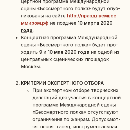
церт­ной про­грам­ме Меж­ду­на­род­ной
сцены «Бес­смерт­но­го полка» будут опуб­
ли­ко­ва­ны на сайте
http://празд­ну­ем­все­
м­ми­ром.рф
не позд­нее
10 марта 2020
года
.
Кон­церт­ная про­грам­ма Меж­ду­на­род­ной
сцены «Бес­смерт­но­го полка» будет про­
хо­дить
9 и 10 мая 2020 года
на одной из
цен­траль­ных сце­ни­че­ских пло­ща­док
Москвы.
КРИ­ТЕ­РИИ ЭКС­ПЕРТ­НО­ГО ОТБОРА
При экс­перт­ном отборе твор­че­ских
де­ле­га­ций для уча­стия в кон­церт­ной
про­грам­ме Меж­ду­на­род­ной сцены
«Бес­смерт­но­го полка» от­сут­ству­ют
огра­ни­че­ния по жанрам. До­пус­ка­ют­
ся: песня, танец, ин­стру­мен­таль­ная