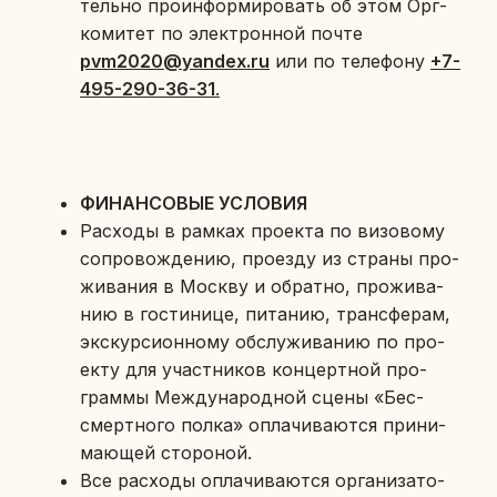
тель­но про­ин­фор­ми­ро­вать об этом Орг­
ко­ми­тет по элек­трон­ной почте
pvm
2020@
yandex
.ru
или по те­ле­фо­ну
+7-
495-290-36-31
.
ФИ­НАН­СО­ВЫЕ УСЛО­ВИЯ
Рас­хо­ды в рамках про­ек­та по ви­зо­во­му
со­про­вож­де­нию, про­ез­ду из страны про­
жи­ва­ния в Москву и об­рат­но, про­жи­ва­
нию в го­сти­ни­це, пи­та­нию, транс­фе­рам,
экс­кур­си­он­но­му об­слу­жи­ва­нию по про­
ек­ту для участ­ни­ков кон­церт­ной про­
грам­мы Меж­ду­на­род­ной сцены «Бес­
смерт­но­го полка» опла­чи­ва­ют­ся при­ни­
ма­ю­щей сто­ро­ной.
Все рас­хо­ды опла­чи­ва­ют­ся ор­га­ни­за­то­