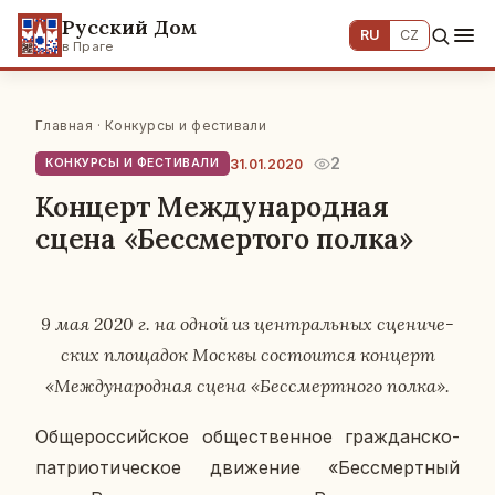
Русский Дом
RU
CZ
в Праге
Главная
·
Конкурсы и фестивали
2
31.01.2020
КОНКУРСЫ И ФЕСТИВАЛИ
Концерт Международная
сцена «Бессмертого полка»
9 мая 2020 г. на одной из цен­траль­ных сце­ни­че­
ских пло­ща­док Москвы со­сто­ит­ся кон­церт
«Меж­ду­на­род­ная сцена «Бес­смерт­но­го полка».
Об­ще­рос­сий­ское об­ще­ствен­ное граж­дан­ско-
пат­ри­о­ти­че­ское дви­же­ние «Бес­смерт­ный