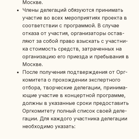
Москве.
Члены де­ле­га­ций обя­зу­ют­ся при­ни­мать
уча­стие во всех ме­ро­при­я­ти­ях про­ек­та в
со­от­вет­ствии с про­грам­мой. В случае
отказа от уча­стия, ор­га­ни­за­то­ры остав­
ля­ют за собой право взыс­кать с участ­ни­
ка сто­и­мость средств, за­тра­чен­ных на
ор­га­ни­за­цию его при­ез­да и пре­бы­ва­ния в
Москве.
После по­лу­че­ния под­твер­жде­ния от Орг­
ко­ми­те­та о про­хож­де­нии экс­перт­но­го
отбора, твор­че­ские де­ле­га­ции, при­ни­ма­
ю­щие уча­стие в кон­церт­ной про­грам­ме,
должны в ука­зан­ные сроки предо­ста­вить
Орг­ко­ми­те­ту полный список своей де­ле­
га­ции. Для каж­до­го участ­ни­ка де­ле­га­ции
необ­хо­ди­мо ука­зать: