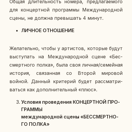
Общая дли­тель­ность номера, пред­ла­га­е­мо­го
для кон­церт­ной про­грам­мы Меж­ду­на­род­ной
сцены, не должна пре­вы­шать 4 минут.
ЛИЧНОЕ ОТ­НО­ШЕ­НИЕ
Же­ла­тель­но, чтобы у ар­ти­стов, ко­то­рые будут
вы­сту­пать на Меж­ду­на­род­ной сцене «Бес­
смерт­но­го полка», была своя личная/се­мей­ная
ис­то­рия, свя­зан­ная со Второй ми­ро­вой
войной. Данный кри­те­рий будет рас­смат­ри­
вать­ся как до­пол­ни­тель­ный «плюс».
Усло­вия про­ве­де­ния КОН­ЦЕРТ­НОЙ ПРО­
ГРАМ­МЫ
меж­ду­на­род­ной сцены «БЕС­СМЕРТ­НО­
ГО ПОЛКА»