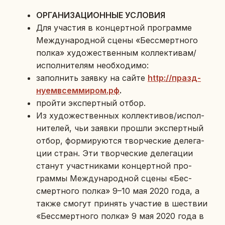
ОР­ГА­НИ­ЗА­ЦИ­ОН­НЫЕ УСЛО­ВИЯ
Для уча­стия в кон­церт­ной про­грам­ме
Меж­ду­на­род­ной сцены «Бес­смерт­но­го
полка» ху­до­же­ствен­ным кол­лек­ти­вам/
ис­пол­ни­те­лям необ­хо­ди­мо:
за­пол­нить заявку на сайте
http://празд­
ну­ем­все­м­ми­ром.рф
.
пройти экс­перт­ный отбор.
Из ху­до­же­ствен­ных кол­лек­ти­вов/ис­пол­
ни­те­лей, чьи заявки прошли экс­перт­ный
отбор, фор­ми­ру­ют­ся твор­че­ские де­ле­га­
ции стран. Эти твор­че­ские де­ле­га­ции
станут участ­ни­ка­ми кон­церт­ной про­
грам­мы Меж­ду­на­род­ной сцены «Бес­
смерт­но­го полка» 9–10 мая 2020 года, а
также смогут при­нять уча­стие в ше­ствии
«Бес­смерт­но­го полка» 9 мая 2020 года в