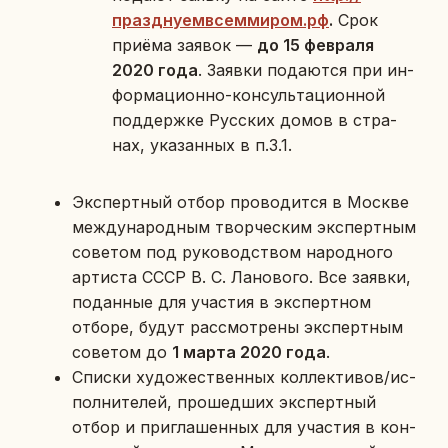
празд­ну­ем­все­м­ми­ром.рф
.
Срок
приёма заявок —
до 15 фев­ра­ля
2020 года
. Заявки по­да­ют­ся при ин­
фор­ма­ци­он­но-кон­суль­та­ци­он­ной
под­держ­ке Рус­ских домов в стра­
нах, ука­зан­ных в п.3.1.
Экс­перт­ный отбор про­во­дит­ся в Москве
меж­ду­на­род­ным твор­че­ским экс­перт­ным
со­ве­том под ру­ко­вод­ством на­род­но­го
ар­ти­ста СССР В. С. Ла­но­во­го. Все заявки,
по­дан­ные для уча­стия в экс­перт­ном
отборе, будут рас­смот­ре­ны экс­перт­ным
со­ве­том до
1 марта 2020 года
.
Списки ху­до­же­ствен­ных кол­лек­ти­вов/ис­
пол­ни­те­лей, про­шед­ших экс­перт­ный
отбор и при­гла­шен­ных для уча­стия в кон­