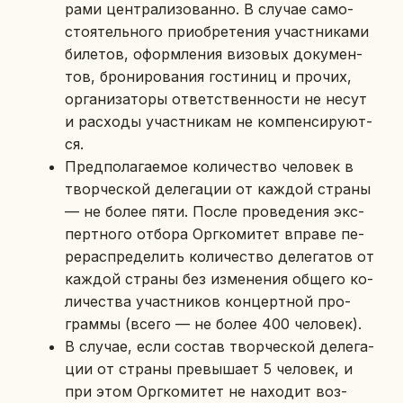
ра­ми цен­тра­ли­зо­ван­но. В случае са­мо­
сто­я­тель­но­го при­об­ре­те­ния участ­ни­ка­ми
би­ле­тов, оформ­ле­ния ви­зо­вых до­ку­мен­
тов, бро­ни­ро­ва­ния го­сти­ниц и прочих,
ор­га­ни­за­то­ры от­вет­ствен­но­сти не несут
и рас­хо­ды участ­ни­кам не ком­пен­си­ру­ют­
ся.
Пред­по­ла­га­е­мое ко­ли­че­ство че­ло­век в
твор­че­ской де­ле­га­ции от каждой страны
— не более пяти. После про­ве­де­ния экс­
перт­но­го отбора Орг­ко­ми­тет вправе пе­
ре­рас­пре­де­лить ко­ли­че­ство де­ле­га­тов от
каждой страны без из­ме­не­ния общего ко­
ли­че­ства участ­ни­ков кон­церт­ной про­
грам­мы (всего — не более 400 че­ло­век).
В случае, если состав твор­че­ской де­ле­га­
ции от страны пре­вы­ша­ет 5 че­ло­век, и
при этом Орг­ко­ми­тет не на­хо­дит воз­