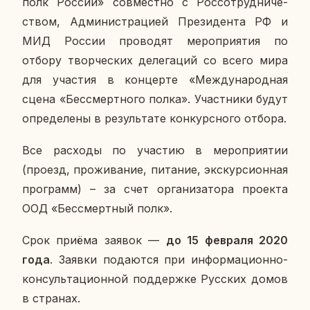
полк России» сов­мест­но с Рос­со­труд­ни­че­
ством, Ад­ми­ни­стра­ци­ей Пре­зи­ден­та РФ и
МИД России про­во­дят ме­ро­при­я­тия по
отбору твор­че­ских де­ле­га­ций со всего мира
для уча­стия в кон­цер­те «Меж­ду­на­род­ная
сцена «Бес­смерт­но­го полка». Участ­ни­ки будут
опре­де­ле­ны в ре­зуль­та­те кон­курс­но­го отбора.
Все рас­хо­ды по уча­стию в ме­ро­при­я­тии
(проезд, про­жи­ва­ние, пи­та­ние, экс­кур­си­он­ная
про­грамм) – за счет ор­га­ни­за­то­ра про­ек­та
ООД «Бес­смерт­ный полк».
Срок приёма заявок —
до 15 фев­ра­ля 2020
года
. Заявки по­да­ют­ся при ин­фор­ма­ци­он­но-
кон­суль­та­ци­он­ной под­держ­ке Рус­ских домов
в стра­нах.