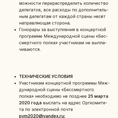
мож­но­сти пе­ре­рас­пре­де­лить ко­ли­че­ство
де­ле­га­тов, все рас­хо­ды по до­пол­ни­тель­
ным де­ле­га­там от каждой страны несёт
на­прав­ля­ю­щая сто­ро­на.
Го­но­ра­ры за вы­ступ­ле­ния в кон­церт­ной
про­грам­ме Меж­ду­на­род­ной сцены «Бес­
смерт­но­го полка» участ­ни­кам не вы­пла­
чи­ва­ют­ся.
ТЕХ­НИ­ЧЕ­СКИЕ УСЛО­ВИЯ
Участ­ни­кам кон­церт­ной про­грам­мы Меж­
ду­на­род­ной сцены «Бес­смерт­но­го
полка» необ­хо­ди­мо не позд­нее
25 марта
2020 года
вы­слать на адрес Орг­ко­ми­те­
та по элек­трон­ной почте
pvm
2020@
yandex
.ru: