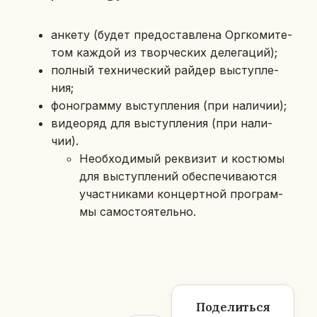
анкету (будет предо­став­ле­на Орг­ко­ми­те­
том каждой из твор­че­ских де­ле­га­ций);
полный тех­ни­че­ский райдер вы­ступ­ле­
ния;
фо­но­грам­му вы­ступ­ле­ния (при на­ли­чии);
ви­део­ряд для вы­ступ­ле­ния (при на­ли­
чии).
Необ­хо­ди­мый рек­ви­зит и ко­стю­мы
для вы­ступ­ле­ний обес­пе­чи­ва­ют­ся
участ­ни­ка­ми кон­церт­ной про­грам­
мы са­мо­сто­я­тель­но.
Поделиться