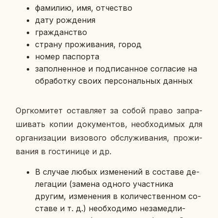
фа­ми­лию, имя, от­че­ство
дату рож­де­ния
граж­дан­ство
страну про­жи­ва­ния, город
номер пас­пор­та
за­пол­нен­ное и под­пи­сан­ное со­гла­сие на
об­ра­бот­ку своих пер­со­наль­ных данных
Орг­ко­ми­тет остав­ля­ет за собой право за­пра­
ши­вать копии до­ку­мен­тов, необ­хо­ди­мых для
ор­га­ни­за­ции ви­зо­во­го об­слу­жи­ва­ния, про­жи­
ва­ния в го­сти­ни­це и др.
В случае любых из­ме­не­ний в со­ста­ве де­
ле­га­ции (замена одного участ­ни­ка
другим, из­ме­не­ния в ко­ли­че­ствен­ном со­
ста­ве и т. д.) необ­хо­ди­мо неза­мед­ли­