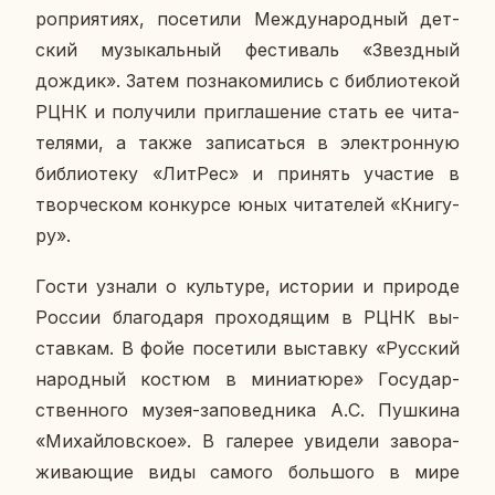
ро­при­я­ти­ях, по­се­ти­ли Меж­ду­на­род­ный дет­
ский му­зы­каль­ный фе­сти­валь «Звезд­ный
дождик». Затем по­зна­ко­ми­лись с биб­лио­те­кой
РЦНК и по­лу­чи­ли при­гла­ше­ние стать ее чи­та­
те­ля­ми, а также за­пи­сать­ся в элек­трон­ную
биб­лио­те­ку «ЛитРес» и при­нять уча­стие в
твор­че­ском кон­кур­се юных чи­та­те­лей «Кни­гу­
ру».
Гости узнали о куль­ту­ре, ис­то­рии и при­ро­де
России бла­го­да­ря про­хо­дя­щим в РЦНК вы­
став­кам. В фойе по­се­ти­ли вы­став­ку «Рус­ский
на­род­ный костюм в ми­ни­а­тю­ре» Го­су­дар­
ствен­но­го музея-за­по­вед­ни­ка А.С. Пуш­ки­на
«Ми­хай­лов­ское». В га­ле­рее уви­де­ли за­во­ра­
жи­ва­ю­щие виды самого боль­шо­го в мире