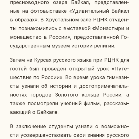
прес­но­вод­но­го озера Байкал, пред­став­лен­
ные на фо­то­вы­став­ке «Уди­ви­тель­ный Байкал
в об­ра­зах». В Хру­сталь­ном зале РЦНК сту­ден­
ты по­зна­ко­ми­лись с вы­став­кой «Мо­на­сты­ри и
мо­на­ше­ство в России», предо­став­лен­ной Го­
су­дар­ствен­ным музеем ис­то­рии ре­ли­гии.
Затем на Курсах рус­ско­го языка при РЦНК для
гостей был про­ве­ден от­кры­тый урок «Пу­те­
ше­ствие по России». Во время урока гим­на­зи­
сты узнали об ис­то­рии и до­сто­при­ме­ча­тель­
но­стях го­ро­дов Зо­ло­то­го кольца России, а
также по­смот­ре­ли учеб­ный фильм, рас­ска­зы­
ва­ю­щий о Бай­ка­ле.
В за­клю­че­ние сту­ден­ты узнали о воз­мож­но­
сти усо­вер­шен­ство­вать свои знания рус­ско­го