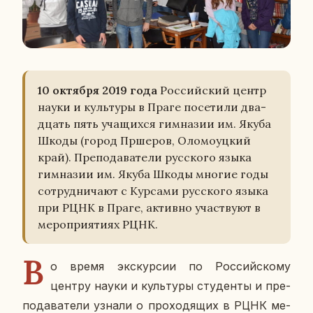
10 ок­тяб­ря 2019 года
Рос­сий­ский центр
науки и куль­ту­ры в Праге по­се­ти­ли два­
дцать пять уча­щих­ся гим­на­зии им. Якуба
Шкоды (город Пр­ше­ров, Оло­мо­уц­кий
край). Пре­по­да­ва­те­ли рус­ско­го языка
гим­на­зии им. Якуба Шкоды многие годы
со­труд­ни­ча­ют с Кур­са­ми рус­ско­го языка
при РЦНК в Праге, ак­тив­но участ­ву­ют в
ме­ро­при­я­ти­ях РЦНК.
В
о время экс­кур­сии по Рос­сий­ско­му
центру науки и куль­ту­ры сту­ден­ты и пре­
по­да­ва­те­ли узнали о про­хо­дя­щих в РЦНК ме­