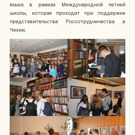
языка в рамках Меж­ду­на­род­ной летней
школы, ко­то­рая про­хо­дит при под­держ­ке
пред­ста­ви­тель­ства Рос­со­труд­ни­че­ства в
Чехии.