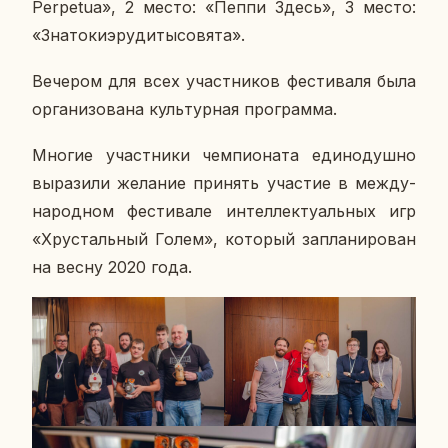
Perpetua», 2 место: «Пеппи Здесь», 3 место:
«Зна­то­ки­э­ру­ди­ты­со­вя­та».
Ве­че­ром для всех участ­ни­ков фе­сти­ва­ля была
ор­га­ни­зо­ва­на куль­тур­ная про­грам­ма.
Многие участ­ни­ки чем­пи­о­на­та еди­но­душ­но
вы­ра­зи­ли же­ла­ние при­нять уча­стие в меж­ду­
на­род­ном фе­сти­ва­ле ин­тел­лек­ту­аль­ных игр
«Хру­сталь­ный Голем», ко­то­рый за­пла­ни­ро­ван
на весну 2020 года.