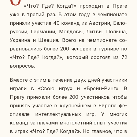
«Что? Где? Когда?» про­хо­дит в Праге
уже в третий раз. В этом году в чем­пи­о­на­те
при­ня­ли уча­стие 40 команд из Ав­стрии, Бе­ло­
рус­сии, Гер­ма­нии, Мол­до­вы, Литвы, Польша,
Укра­и­на и Швеция. Всего на чем­пи­о­на­те со­
рев­но­ва­лись более 200 че­ло­век в тур­ни­ре по
«Что? Где? Когда?», ко­то­рый со­сто­ял из 72
во­про­сов.
Вместе с этим в те­че­ние двух дней участ­ни­ки
играли в «Свою игру» и «Брейн-Ринг». В
Прагу при­е­ха­ли более 200 участ­ни­ков чтобы
при­нять уча­стие в круп­ней­шем в Европе фе­
сти­ва­ле ин­тел­лек­ту­аль­ных игр. У многих
команд за пле­ча­ми мно­го­лет­ний опыт уча­стия
в играх «Что? Где? Когда?». Но глав­ное, что в