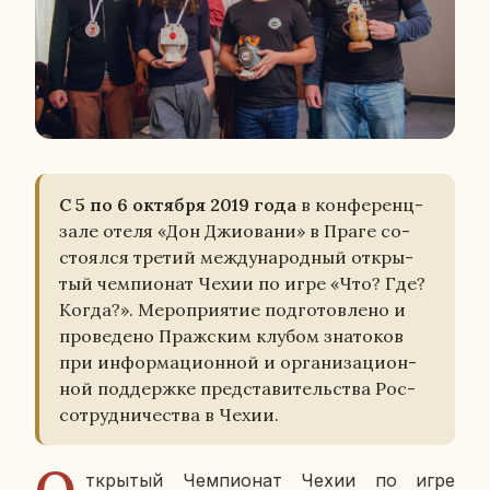
С 5 по 6 ок­тяб­ря 2019 года
в кон­фе­ренц-
зале отеля «Дон Джи­о­ва­ни» в Праге со­
сто­ял­ся третий меж­ду­на­род­ный от­кры­
тый чем­пи­о­нат Чехии по игре «Что? Где?
Когда?». Ме­ро­при­я­тие под­го­тов­ле­но и
про­ве­де­но Праж­ским клубом зна­то­ков
при ин­фор­ма­ци­он­ной и ор­га­ни­за­ци­он­
ной под­держ­ке пред­ста­ви­тель­ства Рос­
со­труд­ни­че­ства в Чехии.
О
т­кры­тый Чем­пи­о­нат Чехии по игре