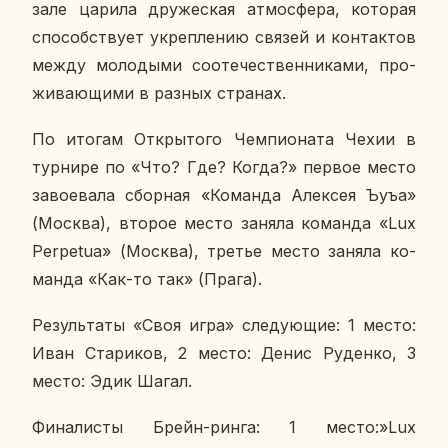
зале царила дру­же­ская ат­мо­сфе­ра, ко­то­рая
спо­соб­ству­ет укреп­ле­нию связей и кон­так­тов
между мо­ло­ды­ми со­оте­че­ствен­ни­ка­ми, про­
жи­ва­ю­щи­ми в разных стра­нах.
По итогам От­кры­то­го Чем­пи­о­на­та Чехии в
тур­ни­ре по «Что? Где? Когда?» первое место
за­во­е­ва­ла сбор­ная «Ко­ман­да Алек­сея Ъуъа»
(Москва), второе место заняла ко­ман­да «Lux
Perpetua» (Москва), третье место заняла ко­
ман­да «Как-то так» (Прага).
Ре­зуль­та­ты «Своя игра» сле­ду­ю­щие: 1 место:
Иван Ста­ри­ков, 2 место: Денис Ру­ден­ко, 3
место: Эдик Шагал.
Фи­на­ли­сты Брейн-ринга: 1 место:»Lux