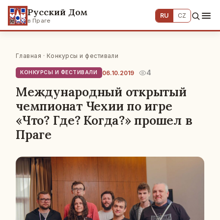
Русский Дом
RU
CZ
в Праге
Главная
·
Конкурсы и фестивали
4
06.10.2019
КОНКУРСЫ И ФЕСТИВАЛИ
Международный открытый
чемпионат Чехии по игре
«Что? Где? Когда?» прошел в
Праге