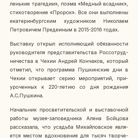
лень­кие тра­ге­дии», поэма «Медный всад­ник»,
сти­хо­тво­ре­ние «Пророк». Все они вы­пол­не­ны
ека­те­рин­бург­ским ху­дож­ни­ком Ни­ко­ла­ем
Пет­ро­ви­чем Пре­де­и­ным в 2015-2016 годах.
Вы­став­ку открыл ис­пол­ня­ю­щий обя­зан­но­сти
ру­ко­во­ди­те­ля пред­ста­ви­тель­ства Рос­со­труд­
ни­че­ства в Чехии Андрей Кон­ча­ков, ко­то­рый
от­ме­тил, что про­грам­ма Пуш­кин­ские дни в
Чехии от­кры­ва­ет серию ме­ро­при­я­тий, при­
уро­чен­ных к 220-летию со дня рож­де­ния
А.С.Пуш­ки­на.
На­чаль­ник про­све­ти­тель­ской и вы­ста­воч­ной
работы музея-за­по­вед­ни­ка Алена Бой­цо­ва
рас­ска­за­ла, что усадь­ба Ми­хай­лов­ское яв­ля­
ет­ся местом вдох­но­ве­ния для тысяч твор­че­