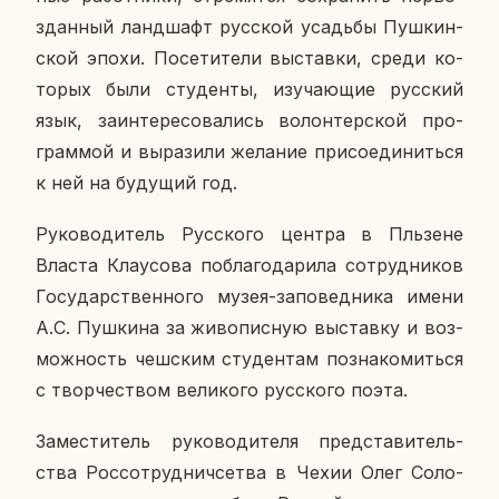
здан­ный ланд­шафт рус­ской усадь­бы Пуш­кин­
ской эпохи. По­се­ти­те­ли вы­став­ки, среди ко­
то­рых были сту­ден­ты, изу­ча­ю­щие рус­ский
язык, за­ин­те­ре­со­ва­лись во­лон­тер­ской про­
грам­мой и вы­ра­зи­ли же­ла­ние при­со­еди­нить­ся
к ней на бу­ду­щий год.
Ру­ко­во­ди­тель Рус­ско­го центра в Пль­зене
Власта Клау­со­ва по­бла­го­да­ри­ла со­труд­ни­ков
Го­су­дар­ствен­но­го музея-за­по­вед­ни­ка имени
А.С. Пуш­ки­на за жи­во­пис­ную вы­став­ку и воз­
мож­ность чеш­ским сту­ден­там по­зна­ко­мить­ся
с твор­че­ством ве­ли­ко­го рус­ско­го поэта.
За­ме­сти­тель ру­ко­во­ди­те­ля пред­ста­ви­тель­
ства Рос­со­труд­нич­сетва в Чехии Олег Со­ло­