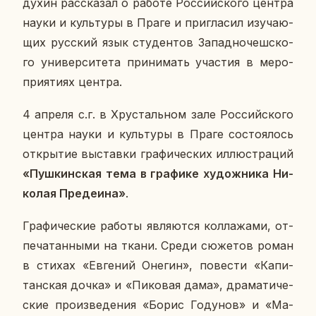
ду­хин рас­ска­зал о работе Рос­сий­ско­го центра
науки и куль­ту­ры в Праге и при­гла­сил изу­ча­ю­
щих рус­ский язык сту­ден­тов За­пад­но­чеш­ско­
го уни­вер­си­те­та при­ни­мать уча­стия в ме­ро­
при­я­ти­ях центра.
4 апреля с.г. в Хру­сталь­ном зале Рос­сий­ско­го
центра науки и куль­ту­ры в Праге со­сто­я­лось
от­кры­тие вы­став­ки гра­фи­че­ских ил­лю­стра­ций
«Пуш­кин­ская тема в гра­фи­ке ху­дож­ни­ка Ни­
ко­лая Пре­де­и­на»
.
Гра­фи­че­ские работы яв­ля­ют­ся кол­ла­жа­ми, от­
пе­ча­тан­ны­ми на ткани. Среди сю­же­тов роман
в стихах «Ев­ге­ний Онегин», по­ве­сти «Ка­пи­
тан­ская дочка» и «Пи­ко­вая дама», дра­ма­ти­че­
ские про­из­ве­де­ния «Борис Го­ду­нов» и «Ма­