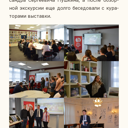
ной экс­кур­сии еще долго бе­се­до­ва­ли с ку­ра­
то­ра­ми вы­став­ки.