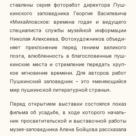
став­ле­ны серия фо­то­ра­бот ди­рек­то­ра Пуш­
кин­ско­го за­по­вед­ни­ка Ге­ор­гия Ва­си­ле­ви­ча
«Ми­хай­лов­ское: вре­ме­на года» и ве­ду­ще­го
спе­ци­а­ли­ста службы му­зей­ной ин­фор­ма­ции
Ни­ко­лая Алек­се­е­ва. Фо­то­ху­дож­ни­ков объ­еди­
ня­ет пре­кло­не­ние перед гением ве­ли­ко­го
поэта, влюб­лен­ность в бла­го­сло­вен­ные пуш­
кин­ские места и стрем­ле­ние пе­ре­дать хруп­
кое мгно­ве­ние вре­ме­ни. Для ав­то­ров работ
Пуш­кин­ский за­по­вед­ник – это «ме­ня­ю­щий­ся
мир пуш­кин­ской ли­те­ра­тур­ной страны».
Перед от­кры­ти­ем вы­став­ки со­сто­ял­ся показ
фильма об усадь­бе, в ходе ко­то­ро­го на­чаль­
ник про­све­ти­тель­ской и вы­ста­воч­ной работы
музея-за­по­вед­ни­ка Алена Бой­цо­ва рас­ска­за­ла