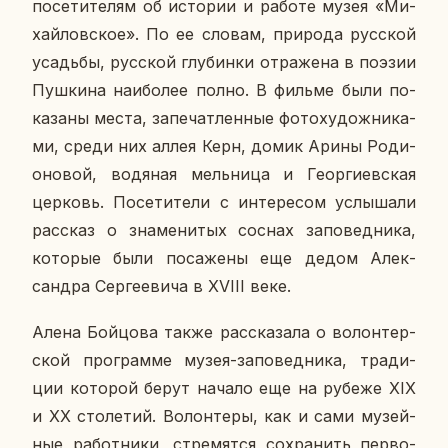
по­се­ти­те­лям об ис­то­рии и работе музея «Ми­
хай­лов­ское». По ее словам, при­ро­да рус­ской
усадь­бы, рус­ской глу­бин­ки от­ра­же­на в поэзии
Пуш­ки­на наи­бо­лее полно. В фильме были по­
ка­за­ны места, за­пе­чат­лен­ные фо­то­ху­дож­ни­ка­
ми, среди них аллея Керн, домик Арины Ро­ди­
о­но­вой, во­дя­ная мель­ни­ца и Ге­ор­ги­ев­ская
цер­ковь. По­се­ти­те­ли с ин­те­ре­сом услы­ша­ли
рас­сказ о зна­ме­ни­тых соснах за­по­вед­ни­ка,
ко­то­рые были по­са­же­ны еще дедом Алек­
сандра Сер­ге­е­ви­ча в XVIII веке.
Алена Бой­цо­ва также рас­ска­за­ла о во­лон­тер­
ской про­грам­ме музея-за­по­вед­ни­ка, тра­ди­
ции ко­то­рой берут начало еще на рубеже XIX
и XX сто­ле­тий. Во­лон­те­ры, как и сами му­зей­
ные ра­бот­ни­ки, стре­мят­ся со­хра­нить пер­во­