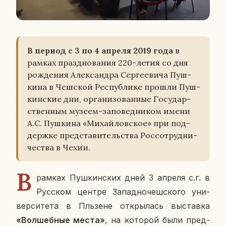
В период с 3 по 4 апреля 2019 года
в
рамках празд­но­ва­ния 220-летия со дня
рож­де­ния Алек­сандра Сер­ге­е­ви­ча Пуш­
ки­на в Чеш­ской Рес­пуб­ли­ке прошли Пуш­
кин­ские дни, ор­га­ни­зо­ван­ные Го­су­дар­
ствен­ным музеем-за­по­вед­ни­ком имени
А.С. Пуш­ки­на «Ми­хай­лов­ское» при под­
держ­ке пред­ста­ви­тель­ства Рос­со­труд­ни­
че­ства в Чехии.
В
рамках Пуш­кин­ских дней 3 апреля с.г. в
Рус­ском центре За­пад­но­чеш­ско­го уни­
вер­си­те­та в Пль­зене от­кры­лась вы­став­ка
«Вол­шеб­ные места»
, на ко­то­рой были пред­