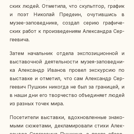
ских людей. От­ме­ти­ла, что скуль­птор, график
и поэт Ни­ко­лай Пре­де­ин, очу­тив­шись в
музее-за­по­вед­ни­ке, создал серию гра­фи­че­
ских работ к про­из­ве­де­ни­ям Алек­сандра Сер­
ге­е­ви­ча.
Затем на­чаль­ник отдела экс­по­зи­ци­он­ной и
вы­ста­воч­ной де­я­тель­но­сти музея-за­по­вед­ни­
ка Алек­сандр Иванов провел экс­кур­сию по
вы­став­ке и от­ме­тил, что сам Алек­сандр Сер­
ге­е­вич Пушкин ни­ко­гда не был за гра­ни­цей, и
в наши дни его твор­че­ство объ­еди­ня­ет людей
из разных точек мира.
По­се­ти­те­ли вы­став­ки, вдох­нов­лен­ные зна­ко­
мы­ми сю­же­та­ми, де­кла­ми­ро­ва­ли стихи Алек­
сандра Сер­ге­е­ви­ча Пуш­ки­на, а после об­зор­