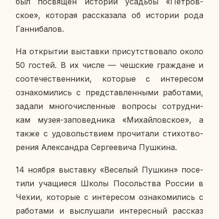
был по­свя­щен ис­то­рии усадь­бы «Пет­ров­
ское», ко­то­рая рас­ска­за­ла об ис­то­рии рода
Ган­ни­ба­лов.
На от­кры­тии вы­став­ки при­сут­ство­ва­ло около
50 гостей. В их числе — чеш­ские граж­дане и
со­оте­че­ствен­ни­ки, ко­то­рые с ин­те­ре­сом
озна­ко­ми­лись с пред­став­лен­ны­ми ра­бо­та­ми,
задали мно­го­чис­лен­ные во­про­сы со­труд­ни­
кам музея-за­по­вед­ни­ка «Ми­хай­лов­ское», а
также с удо­воль­стви­ем про­чи­та­ли сти­хо­тво­
ре­ния Алек­сандра Сер­ге­е­ви­ча Пуш­ки­на.
14 ноября вы­став­ку «Ве­се­лый Пушкин» по­се­
ти­ли уча­щи­е­ся Школы По­соль­ства России в
Чехии, ко­то­рые с ин­те­ре­сом озна­ко­ми­лись с
ра­бо­та­ми и вы­слу­ша­ли ин­те­рес­ный рас­сказ