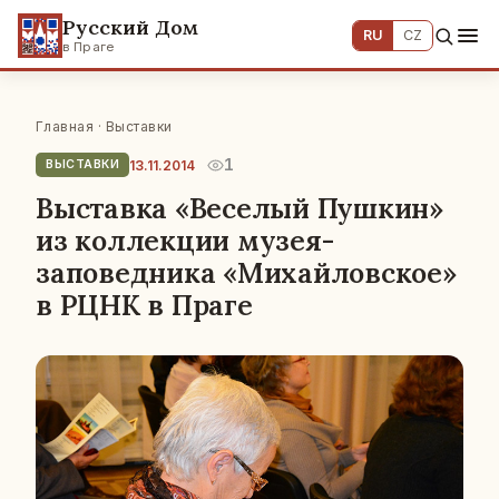
Русский Дом
RU
CZ
в Праге
Главная
·
Выставки
1
13.11.2014
ВЫСТАВКИ
Выставка «Веселый Пушкин»
из коллекции музея-
заповедника «Михайловское»
в РЦНК в Праге