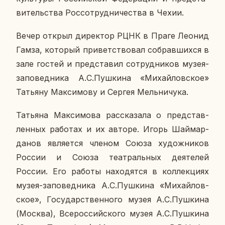
ви­тель­ства Рос­со­труд­ни­че­ства в Чехии.
Вечер открыл ди­рек­тор РЦНК в Праге Леонид
Гамза, ко­то­рый при­вет­ство­вал со­брав­ших­ся в
зале гостей и пред­ста­вил со­труд­ни­ков музея-
за­по­вед­ни­ка А.С.Пуш­ки­на «Ми­хай­лов­ское»
Та­тья­ну Мак­си­мо­ву и Сергея Мель­ни­чу­ка.
Та­тья­на Мак­си­мо­ва рас­ска­за­ла о пред­став­
лен­ных ра­бо­тах и их авторе. Игорь Шай­мар­
да­нов яв­ля­ет­ся членом Союза ху­дож­ни­ков
России и Союза те­ат­раль­ных де­я­те­лей
России. Его работы на­хо­дят­ся в кол­лек­ци­ях
музея-за­по­вед­ни­ка А.С.Пуш­ки­на «Ми­хай­лов­
ское», Го­су­дар­ствен­но­го музея А.С.Пуш­ки­на
(Москва), Все­рос­сий­ско­го музея А.С.Пуш­ки­на