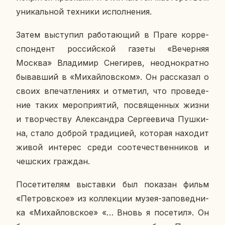
уни­каль­ной тех­ни­ки ис­пол­не­ния.
Затем вы­сту­пил ра­бо­та­ю­щий в Праге кор­ре­
спон­дент рос­сий­ской газеты «Ве­чер­няя
Москва» Вла­ди­мир Сне­ги­рев, неод­но­крат­но
бы­вав­ший в «Ми­хай­лов­ском». Он рас­ска­зал о
своих впе­чат­ле­ни­ях и от­ме­тил, что про­ве­де­
ние таких ме­ро­при­я­тий, по­свя­щен­ных жизни
и твор­че­ству Алек­сандра Сер­ге­е­ви­ча Пуш­ки­
на, стало доброй тра­ди­ци­ей, ко­то­рая на­хо­дит
живой ин­те­рес среди со­оте­че­ствен­ни­ков и
чеш­ских граж­дан.
По­се­ти­те­лям вы­став­ки был по­ка­зан фильм
«Пет­ров­ское» из кол­лек­ции музея-за­по­вед­ни­
ка «Ми­хай­лов­ское» «… Вновь я по­се­тил». Он