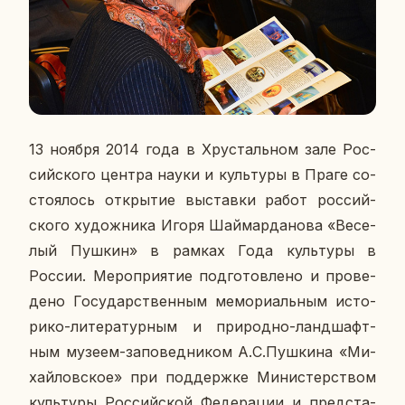
13 ноября 2014 года в Хру­сталь­ном зале Рос­
сий­ско­го центра науки и куль­ту­ры в Праге со­
сто­я­лось от­кры­тие вы­став­ки работ рос­сий­
ско­го ху­дож­ни­ка Игоря Шай­мар­да­но­ва «Ве­се­
лый Пушкин» в рамках Года куль­ту­ры в
России. Ме­ро­при­я­тие
под­го­тов­ле­но и про­ве­
де­но Го­су­дар­ствен­ным ме­мо­ри­аль­ным ис­то­
ри­ко-ли­те­ра­тур­ным и при­род­но-ланд­шафт­
ным музеем-за­по­вед­ни­ком А.С.Пуш­ки­на «Ми­
хай­лов­ское» при под­держ­ке Ми­ни­стер­ством
куль­ту­ры Рос­сий­ской Фе­де­ра­ции и пред­ста­