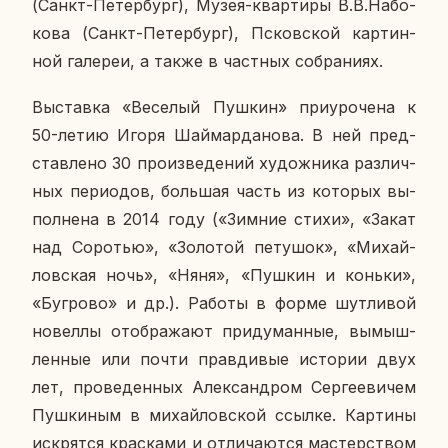
(Санкт-Пе­тер­бург), Музея-квар­ти­ры В.В.На­бо­
ко­ва (Санкт-Пе­тер­бург), Псков­ской кар­тин­
ной га­ле­реи, а также в част­ных со­бра­ни­ях.
Вы­став­ка «Ве­се­лый Пушкин» при­уро­че­на к
50-летию Игоря Шай­мар­да­но­ва. В ней пред­
став­ле­но 30 про­из­ве­де­ний ху­дож­ни­ка раз­лич­
ных пе­ри­о­дов, боль­шая часть из ко­то­рых вы­
пол­не­на в 2014 году («Зимние стихи», «Закат
над Со­ро­тью», «Зо­ло­той пе­ту­шок», «Ми­хай­
лов­ская ночь», «Няня», «Пушкин и коньки»,
«Буг­ро­во» и др.). Работы в форме шут­ли­вой
но­вел­лы отоб­ра­жа­ют при­ду­ман­ные, вы­мыш­
лен­ные или почти прав­ди­вые ис­то­рии двух
лет, про­ве­ден­ных Алек­сан­дром Сер­ге­е­ви­чем
Пуш­ки­ным в ми­хай­лов­ской ссылке. Кар­ти­ны
ис­крят­ся крас­ка­ми и от­ли­ча­ют­ся ма­стер­ством