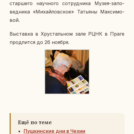
стар­ше­го на­уч­но­го со­труд­ни­ка Музея-за­по­
вед­ни­ка «Ми­хай­лов­ское» Та­тья­ны Мак­си­мо­
вой.
Вы­став­ка в Хру­сталь­ном зале РЦНК в Праге
про­длит­ся до 26 ноября.
Ещё по теме
Пушкинские дни в Чехии