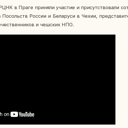
НК в Праге при­ня­ли уча­стие и при­сут­ство­ва­ли со­т
­са По­сольств России и Бе­ла­ру­си в Чехии, пред­ста­ви­т
те­че­ствен­ни­ков и чеш­ских НПО.