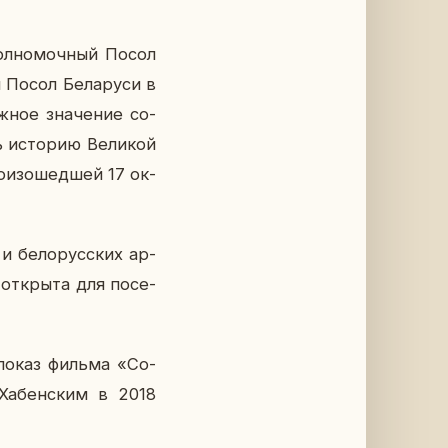
Пол­но­моч­ный Посол
Посол Бе­ла­ру­си в
ажное зна­че­ние со­
 ис­то­рию Ве­ли­кой
о­изо­шед­шей 17 ок­
и бе­ло­рус­ских ар­
 от­кры­та для по­се­
а показ фильма «Со­
 Ха­бен­ским в 2018