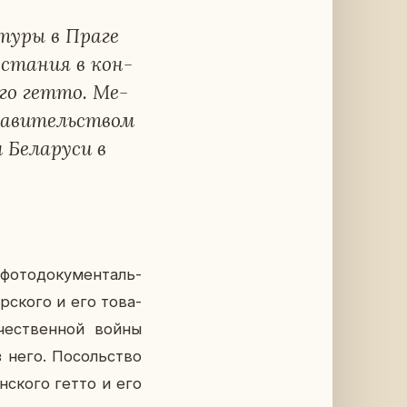
ту­ры в Праге
­ста­ния в кон­
о­го гетто. Ме­
ста­ви­тель­ством
Бе­ла­ру­си в
­то­до­ку­мен­таль­
р­ско­го и его то­ва­
че­ствен­ной войны
з него. По­соль­ство
н­ско­го гетто и его