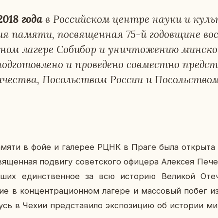
2018 года
в Рос­сий­ском центре науки и куль­
 памяти, по­свя­щен­ная 75-й го­дов­щине вос
н­ном лагере Со­бибор и уни­что­же­нию мин­ск
под­го­тов­ле­но и про­ве­де­но сов­мест­но пред­
и­че­ства, По­соль­ством России и По­соль­ством 
яти в фойе и га­ле­рее РЦНК в Праге была от­кры­та фо
вя­щен­ная по­дви­гу со­вет­ско­го офи­це­ра Алек­сея Пе­че
в­ших един­ствен­ное за всю ис­то­рию Ве­ли­кой Оте­
ие в кон­цен­тра­ци­он­ном лагере и мас­со­вый побег и
­русь в Чехии пред­ста­ви­ло экс­по­зи­цию об ис­то­рии ми