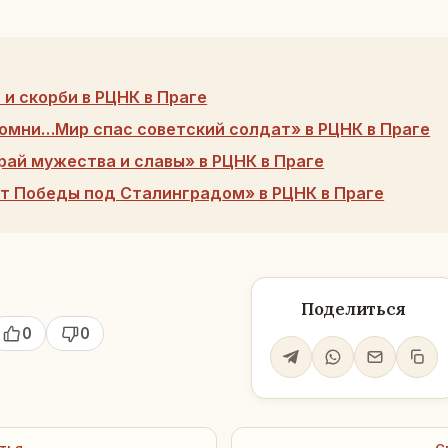
и скорби в РЦНК в Праге
омни…Мир спас советский солдат» в РЦНК в Праге
рай мужества и славы» в РЦНК в Праге
ет Победы под Сталинградом» в РЦНК в Праге
Поделиться
0
0
тья
С