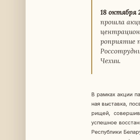
18 ок­тяб­ря 
прошла акция
цен­тра­ци­о
ро­при­я­тие 
Рос­со­труд­н
Чехии.
В рамках акции пам
ная вы­став­ка, по­с
ри­щей, со­вер­ши
успеш­ное вос­ста­н
Рес­пуб­ли­ки Бе­ла