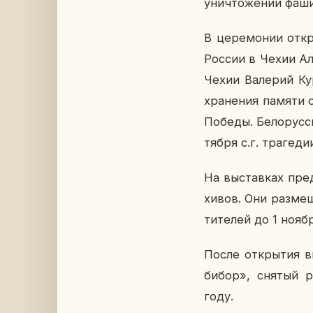
уни­что­же­нии фа­ши
В це­ре­мо­нии от­к
России в Чехии Але
Чехии Ва­ле­рий Кур
хра­не­ния памяти о
Победы. Бе­ло­рус­с
тяб­ря с.г. тра­ге­д
На вы­став­ках пред
хи­вов. Они раз­ме­щ
ти­те­лей до 1 ноябр
После от­кры­тия в
бибор», снятый рос
году.