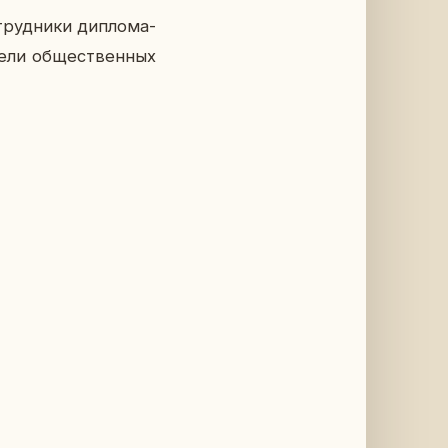
руд­ни­ки ди­пло­ма­
е­ли об­ще­ствен­ных