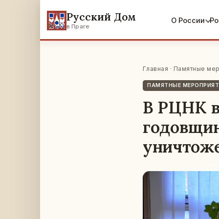
Русский Дом
О России
Ро
в Праге
Главная
·
Памятные мер
ПАМЯТНЫЕ МЕРОПРИЯ
В РЦНК в
годовщин
уничтоже