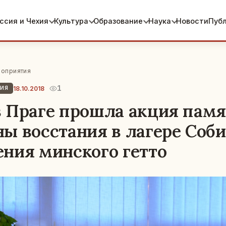
ссия и Чехия
Культура
Образование
Наука
Новости
Пуб
оприятия
1
18.10.2018
ТИЯ
 Праге прошла акция памя
ы восстания в лагере Соби
ния минского гетто