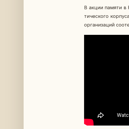
В акции памяти в РЦ
ти­че­ско­го кор­пу
ор­га­ни­за­ций со­о