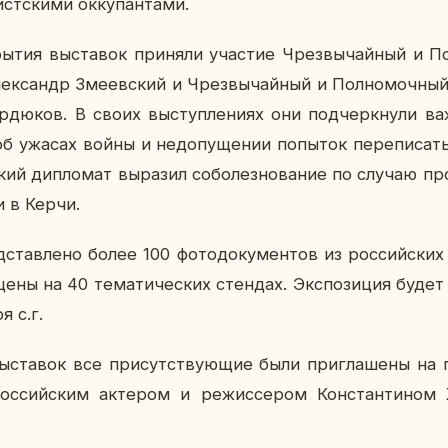
ст­ски­ми ок­ку­пан­та­ми.
ры­тия вы­ста­вок при­ня­ли уча­стие Чрез­вы­чай­ный и 
к­сандр Зме­ев­ский и Чрез­вы­чай­ный и Пол­но­моч­ный 
­дю­ков. В своих вы­ступ­ле­ни­ях они под­черк­ну­ли в
б ужасах войны и недо­пу­ще­нии по­пы­ток пе­ре­пи­сать
кий ди­пло­мат вы­ра­зил со­бо­лез­но­ва­ние по случаю пр
ии в Керчи.
­став­ле­но более 100 фо­то­до­ку­мен­тов из рос­сий­ских 
е­ны на 40 те­ма­ти­че­ских стен­дах. Экс­по­зи­ция будет
я с.г.
ы­ста­вок все при­сут­ству­ю­щие были при­гла­ше­ны н
­сий­ским ак­те­ром и ре­жис­се­ром Кон­стан­ти­ном