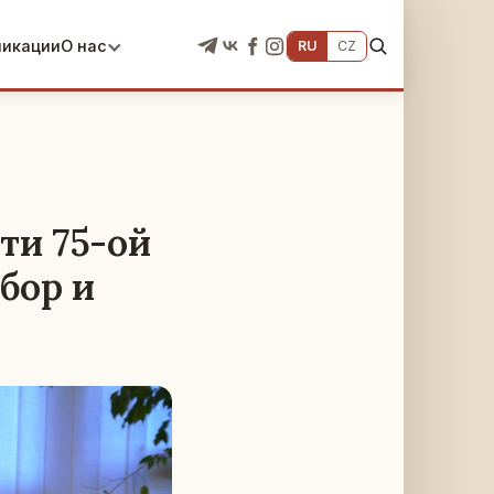
ликации
О нас
RU
CZ
ти 75-ой
бор и