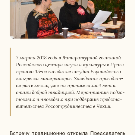
7 марта 2018 года в Ли­те­ра­тур­ной го­сти­ной
Рос­сий­ско­го центра науки и куль­ту­ры в Праге
прошло 35-ое за­се­да­ние студии Ев­ро­пей­ско­го
кон­грес­са ли­те­ра­то­ров. За­се­да­ния про­во­дят­
ся раз в месяц уже на про­тя­же­нии 4 лет и
стали доброй тра­ди­ци­ей. Ме­ро­при­я­тие под­го­
тов­ле­но и про­ве­де­но при под­держ­ке пред­ста­
ви­тель­ства Рос­со­труд­ни­че­ства в Чехии.
Встре­чу тра­ди­ци­он­но от­кры­ла Пред­се­да­тель