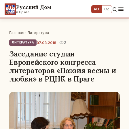
Русский Дом
RU
CZ
в Праге
Главная
·
Литература
2
07.03.2018
ЛИТЕРАТУРА
Заседание студии
Европейского конгресса
литераторов «Поэзия весны и
любви» в РЦНК в Праге