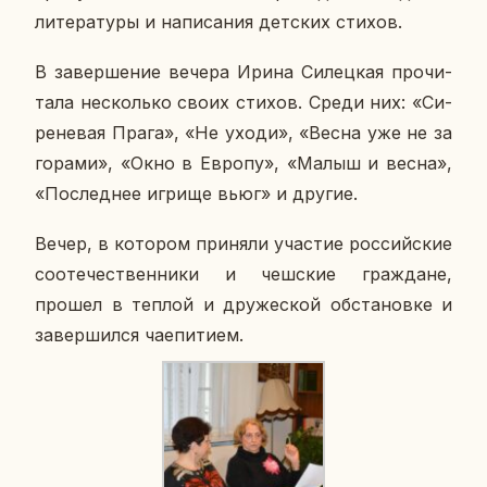
ли­те­ра­ту­ры и на­пи­са­ния дет­ских стихов.
В за­вер­ше­ние вечера Ирина Си­лец­кая про­чи­
та­ла несколь­ко своих стихов. Среди них: «Си­
ре­не­вая Прага», «Не уходи», «Весна уже не за
горами», «Окно в Европу», «Малыш и весна»,
«По­след­нее игрище вьюг» и другие.
Вечер, в ко­то­ром при­ня­ли уча­стие рос­сий­ские
со­оте­че­ствен­ни­ки и чеш­ские граж­дане,
прошел в теплой и дру­же­ской об­ста­нов­ке и
за­вер­шил­ся чае­пи­ти­ем.