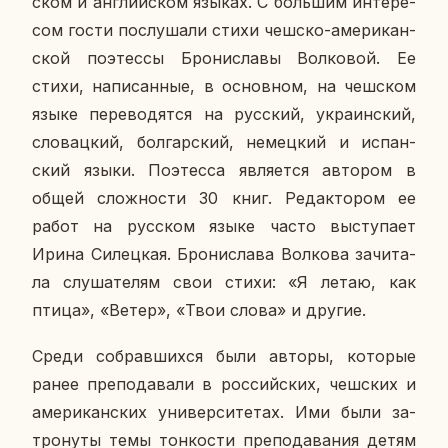
ском и ан­глий­ском языках. С боль­шим ин­те­ре­
сом гости по­слу­ша­ли стихи чешско-аме­ри­кан­
ской по­этес­сы Бро­ни­сла­вы Вол­ко­вой. Ее
стихи, на­пи­сан­ные, в ос­нов­ном, на чеш­ском
языке пе­ре­во­дят­ся на рус­ский, укра­ин­ский,
сло­вац­кий, бол­гар­ский, немец­кий и ис­пан­
ский языки. По­этес­са яв­ля­ет­ся ав­то­ром в
общей слож­но­сти 30 книг. Ре­дак­то­ром ее
работ на рус­ском языке часто вы­сту­па­ет
Ирина Си­лец­кая. Бро­ни­сла­ва Вол­ко­ва за­чи­та­
ла слу­ша­те­лям свои стихи: «Я летаю, как
птица», «Ветер», «Твои слова» и другие.
Среди со­брав­ших­ся были авторы, ко­то­рые
ранее пре­по­да­ва­ли в рос­сий­ских, чеш­ских и
аме­ри­кан­ских уни­вер­си­те­тах. Ими были за­
тро­ну­ты темы тон­ко­сти пре­по­да­ва­ния детям