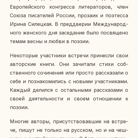
Ев­ро­пей­ско­го кон­грес­са ли­те­ра­то­ров, член
Союза пи­са­те­лей России, про­за­ик и по­этес­са
Ирина Си­лец­кая. В пред­две­рии Меж­ду­на­род­
но­го жен­ско­го дня за­се­да­ние было по­свя­ще­но
темам весны и любви в поэзии.
Неко­то­рые участ­ни­ки встре­чи при­нес­ли свои
ав­тор­ские книги. Они за­чи­та­ли стихи соб­
ствен­но­го со­чи­не­ния или просто рас­ска­за­ли о
себе и по­зна­ко­ми­лись с новыми участ­ни­ка­ми.
Каждый де­лил­ся с осталь­ны­ми рас­ска­за­ми о
своей де­я­тель­но­сти и своем от­но­ше­нии к
поэзии.
Многие авторы, при­сут­ство­вав­шие на встре­
че, пишут не только на рус­ском, но и на чеш­