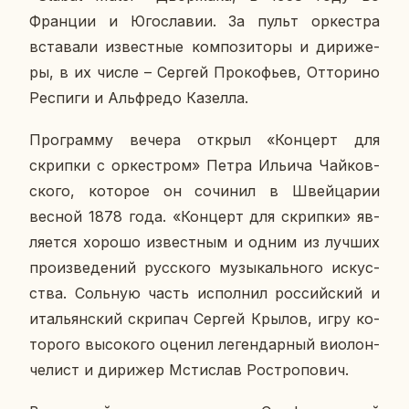
Фран­ции и Юго­сла­вии. За пульт ор­кест­ра
вста­ва­ли из­вест­ные ком­по­зи­то­ры и ди­ри­же­
ры, в их числе – Сергей Про­ко­фьев, От­то­ри­но
Ре­спи­ги и Аль­фре­до Ка­зел­ла.
Про­грам­му вечера открыл «Кон­церт для
скрип­ки с ор­кест­ром» Петра Ильича Чай­ков­
ско­го, ко­то­рое он со­чи­нил в Швей­ца­рии
весной 1878 года. «Кон­церт для скрип­ки» яв­
ля­ет­ся хорошо из­вест­ным и одним из лучших
про­из­ве­де­ний рус­ско­го му­зы­каль­но­го ис­кус­
ства. Соль­ную часть ис­пол­нил рос­сий­ский и
ита­льян­ский скри­пач Сергей Крылов, игру ко­
то­ро­го вы­со­ко­го оценил ле­ген­дар­ный ви­о­лон­
че­лист и ди­ри­жер Мсти­слав Ро­стро­по­вич.