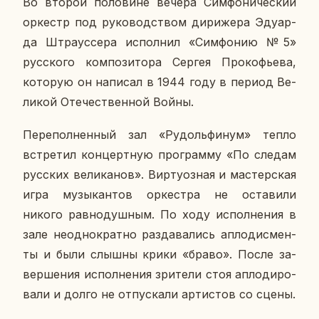
Во второй по­ло­вине вечера Сим­фо­ни­че­ский
ор­кестр под ру­ко­вод­ством ди­ри­же­ра Эду­ар­
да Штра­ус­се­ра ис­пол­нил «Сим­фо­нию №5»
рус­ско­го ком­по­зи­то­ра Сергея Про­ко­фье­ва,
ко­то­рую он на­пи­сал в 1944 году в период Ве­
ли­кой Оте­че­ствен­ной Войны.
Пе­ре­пол­нен­ный зал «Ру­доль­фи­нум» тепло
встре­тил кон­церт­ную про­грам­му «По следам
рус­ских ве­ли­ка­нов». Вир­ту­оз­ная и ма­стер­ская
игра му­зы­кан­тов ор­кест­ра не оста­ви­ли
никого рав­но­душ­ным. По ходу ис­пол­не­ния в
зале неод­но­крат­но раз­да­ва­лись ап­ло­дис­мен­
ты и были слышны крики «браво». После за­
вер­ше­ния ис­пол­не­ния зри­те­ли стоя ап­ло­ди­ро­
ва­ли и долго не от­пус­ка­ли ар­ти­стов со сцены.