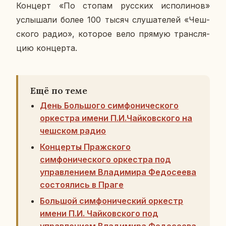
Кон­церт «По стопам рус­ских ис­по­ли­нов»
услы­ша­ли более 100 тысяч слу­ша­те­лей «Чеш­
ско­го радио», ко­то­рое вело прямую транс­ля­
цию кон­цер­та.
Ещё по теме
День Большого симфонического
оркестра имени П.И.Чайковского на
чешском радио
Концерты Пражского
симфонического оркестра под
управлением Владимира Федосеева
состоялись в Праге
Большой симфонический оркестр
имени П.И. Чайковского под