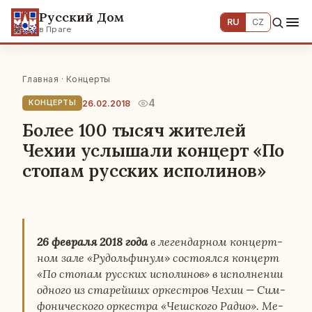
Русский Дом
RU
CZ
в Праге
Главная
·
Концерты
4
26.02.2018
КОНЦЕРТЫ
Более 100 тысяч жителей
Чехии услышали концерт «По
стопам русских исполинов»
26 фев­ра­ля 2018 года
в ле­ген­дар­ном кон­церт­
ном зале «Ру­доль­фи­нум» со­сто­ял­ся кон­церт
«По стопам рус­ских ис­по­ли­нов» в ис­пол­не­нии
одного из ста­рей­ших ор­кест­ров Чехии — Сим­
фо­ни­че­ско­го ор­кест­ра «Чеш­ско­го Радио». Ме­