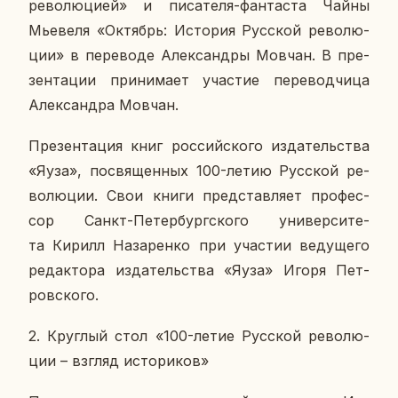
ре­во­лю­ци­ей» и пи­са­те­ля-фан­та­ста Чайны
Мье­ве­ля «Ок­тябрь: Ис­то­рия Рус­ской ре­во­лю­
ции» в пе­ре­во­де Алек­сан­дры Мовчан.
В пре­
зен­та­ции при­ни­ма­ет уча­стие пе­ре­вод­чи­ца
Алек­сандра Мовчан.
Пре­зен­та­ция книг рос­сий­ско­го из­да­тель­ства
«Яуза», по­свя­щен­ных 100-летию Рус­ской ре­
во­лю­ции.
Свои книги пред­став­ля­ет про­фес­
сор Санкт-Пе­тер­бург­ско­го уни­вер­си­те­
та
Кирилл На­за­рен­ко
при уча­стии ве­ду­ще­го
ре­дак­то­ра из­да­тель­ства «Яуза»
Игоря Пет­
ров­ско­го
.
2.
Круг­лый стол
«100-летие Рус­ской ре­во­лю­
ции – взгляд ис­то­ри­ков»