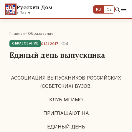
Русский Дом
RU
CZ
в Праге
Главная
·
Образование
4
01.11.2017
ОБРАЗОВАНИЕ
Единый день выпускника
АС­СО­ЦИ­А­ЦИЯ ВЫ­ПУСК­НИ­КОВ РОС­СИЙ­СКИХ
(СО­ВЕТ­СКИХ) ВУЗОВ,
КЛУБ МГИМО
ПРИ­ГЛА­ША­ЮТ НА
ЕДИНЫЙ ДЕНЬ