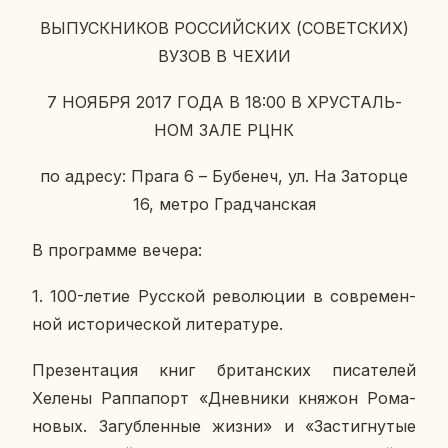
ВЫ­ПУСК­НИ­КОВ РОС­СИЙ­СКИХ (СО­ВЕТ­СКИХ)
ВУЗОВ В ЧЕХИИ
7 НОЯБРЯ 2017 ГОДА В 18:00 В ХРУ­СТАЛЬ­
НОМ ЗАЛЕ РЦНК
по адресу: Прага 6 – Бу­бе­неч, ул. На За­тор­це
16, метро Град­чан­ская
В про­грам­ме вечера:
1.
100-летие Рус­ской ре­во­лю­ции в со­вре­мен­
ной ис­то­ри­че­ской ли­те­ра­ту­ре.
Пре­зен­та­ция книг бри­тан­ских пи­са­те­лей
Хелены Рап­па­порт «Днев­ни­ки княжон Ро­ма­
но­вых. За­губ­лен­ные жизни» и «За­стиг­ну­тые