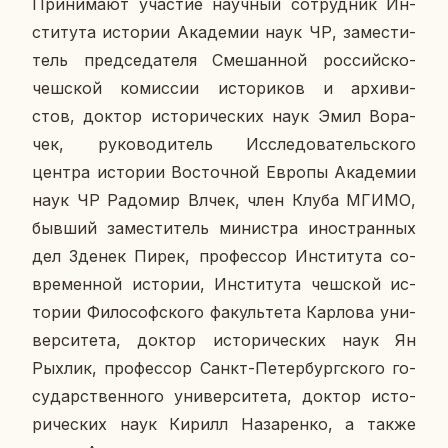
При­ни­ма­ют уча­стие на­уч­ный со­труд­ник Ин­
сти­ту­та ис­то­рии Ака­де­мии наук ЧР, за­ме­сти­
тель пред­се­да­те­ля Сме­шан­ной рос­сий­ско-
чеш­ской ко­мис­сии ис­то­ри­ков и ар­хи­ви­
стов,
доктор ис­то­ри­че­ских наук
Эмил Во­ра­
чек,
ру­ко­во­ди­тель Ис­сле­до­ва­тель­ско­го
центра ис­то­рии Во­сточ­ной Европы Ака­де­мии
наук ЧР
Ра­до­мир Влчек
, член Клуба МГИМО,
бывший за­ме­сти­тель ми­ни­стра ино­стран­ных
дел
Зденек Пирек
, про­фес­сор Ин­сти­ту­та со­
вре­мен­ной ис­то­рии, Ин­сти­ту­та чеш­ской ис­
то­рии Фи­ло­соф­ско­го фа­куль­те­та Кар­ло­ва уни­
вер­си­те­та,
доктор ис­то­ри­че­ских наук Ян
Рыхлик
, про­фес­сор Санкт-Пе­тер­бург­ско­го го­
су­дар­ствен­но­го уни­вер­си­те­та,
доктор ис­то­
ри­че­ских наук Кирилл На­за­рен­ко
, а также