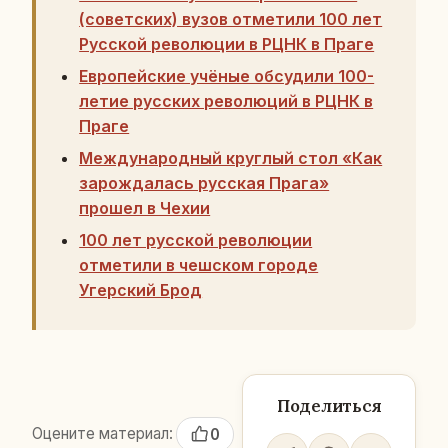
(советских) вузов отметили 100 лет
Русской революции в РЦНК в Праге
Европейские учёные обсудили 100-
летие русских революций в РЦНК в
Праге
Международный круглый стол «Как
зарождалась русская Прага»
прошел в Чехии
100 лет русской революции
отметили в чешском городе
Угерский Брод
Поделиться
Оцените материал:
0