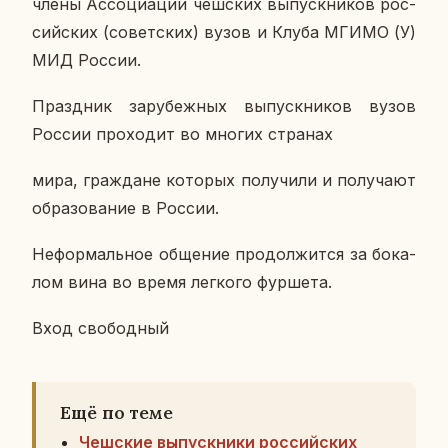
члены Ас­со­ци­а­ции чеш­ских вы­пуск­ни­ков рос­
сий­ских (со­вет­ских) вузов и Клуба МГИМО (У)
МИД России.
Празд­ник за­ру­беж­ных вы­пуск­ни­ков вузов
России про­хо­дит во многих стра­нах
мира, граж­дане ко­то­рых по­лу­чи­ли и по­лу­ча­ют
об­ра­зо­ва­ние в России.
Нефор­маль­ное об­ще­ние про­дол­жит­ся за бо­ка­
лом вина во время лег­ко­го фур­ше­та.
Вход сво­бод­ный
Ещё по теме
Чешские выпускники российских