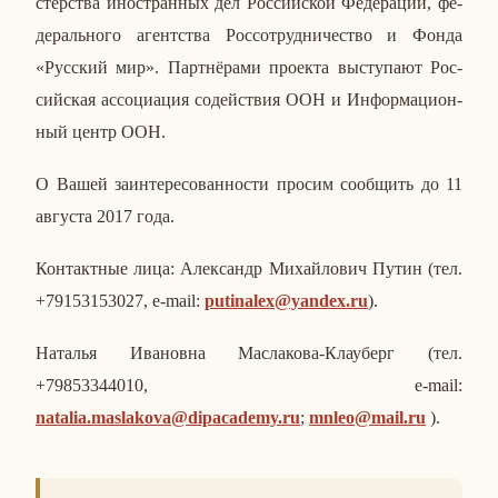
стер­ства ино­стран­ных дел Рос­сий­ской Фе­де­ра­ции, фе­
де­раль­но­го агент­ства Рос­со­труд­ни­че­ство и Фонда
«Рус­ский мир». Парт­нё­ра­ми про­ек­та вы­сту­па­ют Рос­
сий­ская ас­со­ци­а­ция со­дей­ствия ООН и Ин­фор­ма­ци­он­
ный центр ООН.
О Вашей за­ин­те­ре­со­ван­но­сти просим со­об­щить до 11
ав­гу­ста 2017 года.
Кон­такт­ные лица: Алек­сандр Ми­хай­ло­вич Путин (тел.
+79153153027, e-mail:
putinalex@yandex.ru
).
На­та­лья Ива­нов­на Мас­ла­ко­ва-Клау­берг (тел.
+79853344010, e-mail:
natalia.maslakova@dipacademy.ru
;
mnleo@mail.ru
).