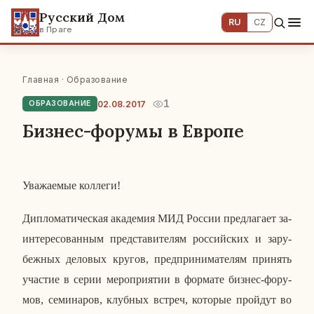
Русский Дом
RU
CZ
в Праге
Главная
·
Образование
1
02.08.2017
ОБРАЗОВАНИЕ
Бизнес-форумы в Европе
Ува­жа­е­мые кол­ле­ги!
Ди­пло­ма­ти­че­ская ака­де­мия МИД России пред­ла­га­ет за­
ин­те­ре­со­ван­ным пред­ста­ви­те­лям рос­сий­ских и за­ру­
беж­ных де­ло­вых кругов, пред­при­ни­ма­те­лям при­нять
уча­стие в серии ме­ро­при­я­тии в фор­ма­те бизнес-фо­ру­
мов, се­ми­на­ров, клуб­ных встреч, ко­то­рые прой­дут во