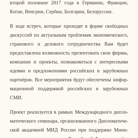
второй по­ло­вине 2017 года в Гер­ма­нии, Фран­ции,
Китае, Вен­грии, Сербии, Бол­га­рии, Бе­ло­рус­сии.
В ходе встреч, ко­то­рые про­хо­дят в форме сво­бод­ных
дис­кус­сий по ак­ту­аль­ным про­бле­мам эко­но­ми­че­ско­го,
стра­но­во­го и де­ло­во­го со­труд­ни­че­ства Вам будет
предо­став­ле­на воз­мож­ность пре­зен­то­вать свои фирмы,
ком­па­нии и про­ек­ты, по­зна­ко­мить­ся с ин­те­рес­ны­ми
идеями и пред­ло­же­ни­я­ми рос­сий­ских и за­ру­беж­ных
парт­нё­ров. Все ме­ро­при­я­тия будут обес­пе­че­ны ин­фор­
ма­ци­он­ной под­держ­кой рос­сий­ских и за­ру­беж­ных
СМИ.
Проект ре­а­ли­зу­ет­ся в рамках Меж­ду­на­род­но­го ди­пло­
ма­ти­че­ско­го се­ми­на­ра, ор­га­ни­зо­ван­но­го Ди­пло­ма­ти­че­
ской ака­де­ми­ей МИД России при под­держ­ке Ми­ни­