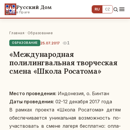
Русский Дом
RU
CZ
в Праге
Главная
·
Образование
1
25.07.2017
ОБРАЗОВАНИЕ
«Международная
полилингвальная творческая
смена «Школа Росатома»
Место про­ве­де­ния:
Ин­до­не­зия, о. Бинтан
Даты про­ве­де­ния:
02-12 де­каб­ря 2017 года
В рамках про­ек­та «Школа Ро­са­то­ма» детям
обес­пе­чи­ва­ет­ся уни­каль­ная воз­мож­ность по­
участ­во­вать в смене лагеря бес­плат­но: опла­