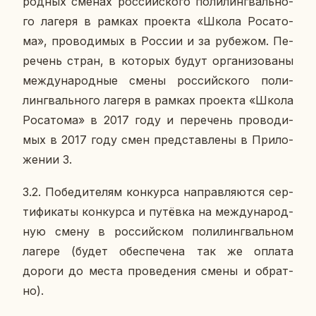
род­ных сменах рос­сий­ско­го по­ли­линг­валь­но­
го лагеря в рамках про­ек­та «Школа Ро­са­то­
ма», про­во­ди­мых в России и за ру­бе­жом. Пе­
ре­чень стран, в ко­то­рых будут ор­га­ни­зо­ва­ны
меж­ду­на­род­ные смены рос­сий­ско­го по­ли­
линг­валь­но­го лагеря в рамках про­ек­та «Школа
Ро­са­то­ма» в 2017 году и пе­ре­чень про­во­ди­
мых в 2017 году смен пред­став­ле­ны в При­ло­
же­нии 3.
3.2. По­бе­ди­те­лям кон­кур­са на­прав­ля­ют­ся сер­
ти­фи­ка­ты кон­кур­са и пу­тёв­ка на меж­ду­на­род­
ную смену в рос­сий­ском по­ли­линг­валь­ном
лагере (будет обес­пе­че­на так же оплата
дороги до места про­ве­де­ния смены и об­рат­
но).