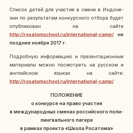
Список детей для уча­стия в смене в Ин­до­не­
зии по ре­зуль­та­там кон­курс­но­го отбора будет
опуб­ли­ко­ван на сайте
http://rosatomschool.ru/international-camp/
не
позд­нее ноября 2017 г.
По­дроб­ную ин­фор­ма­цию и пре­зен­та­ци­он­ные
ма­те­ри­а­лы можно по­смот­реть на рус­ском и
ан­глий­ском языках на сайте:
http://rosatomschool.ru/international-camp/
ПО­ЛО­ЖЕ­НИЕ
о кон­кур­се на право уча­стия
в меж­ду­на­род­ных сменах рос­сий­ско­го по­ли­
линг­валь­но­го лагеря
в рамках про­ек­та «Школа Ро­са­то­ма»