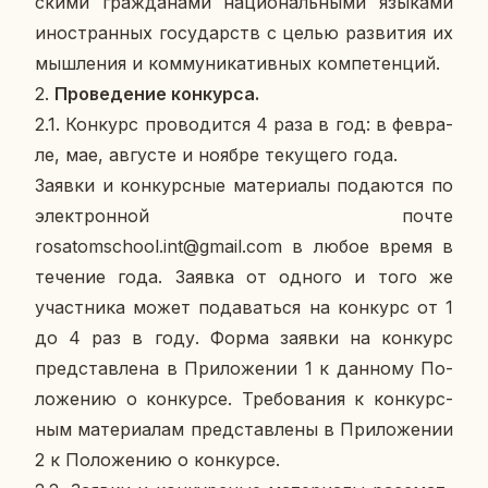
ски­ми граж­да­на­ми на­ци­о­наль­ны­ми язы­ка­ми
ино­стран­ных го­су­дарств с целью раз­ви­тия их
мыш­ле­ния и ком­му­ни­ка­тив­ных ком­пе­тен­ций.
2.
Про­ве­де­ние кон­кур­са.
2.1. Кон­курс про­во­дит­ся 4 раза в год: в фев­ра­
ле, мае, ав­гу­сте и ноябре те­ку­ще­го года.
Заявки и кон­курс­ные ма­те­ри­а­лы по­да­ют­ся по
элек­трон­ной почте
rosatomschool.int@gmail.com в любое время в
те­че­ние года. Заявка от одного и того же
участ­ни­ка может по­да­вать­ся на кон­курс от 1
до 4 раз в году. Форма заявки на кон­курс
пред­став­ле­на в При­ло­же­нии 1 к дан­но­му По­
ло­же­нию о кон­кур­се. Тре­бо­ва­ния к кон­курс­
ным ма­те­ри­а­лам пред­став­ле­ны в При­ло­же­нии
2 к По­ло­же­нию о кон­кур­се.