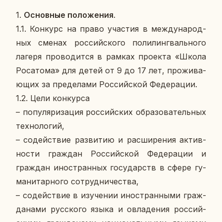
1.
Ос­нов­ные по­ло­же­ния
.
1.1. Кон­курс на право уча­стия в меж­ду­на­род­
ных сменах рос­сий­ско­го по­ли­линг­валь­но­го
лагеря про­во­дит­ся в рамках про­ек­та «Школа
Ро­са­то­ма» для детей от 9 до 17 лет, про­жи­ва­
ю­щих за пре­де­ла­ми Рос­сий­ской Фе­де­ра­ции.
1.2. Цели кон­кур­са
– по­пу­ля­ри­за­ция рос­сий­ских об­ра­зо­ва­тель­ных
тех­но­ло­гий,
– со­дей­ствие раз­ви­тию и рас­ши­ре­ния ак­тив­
но­сти граж­дан Рос­сий­ской Фе­де­ра­ции и
граж­дан ино­стран­ных го­су­дарств в сфере гу­
ма­ни­тар­но­го со­труд­ни­че­ства,
– со­дей­ствие в изу­че­нии ино­стран­ны­ми граж­
да­на­ми рус­ско­го языка и овла­де­ния рос­сий­