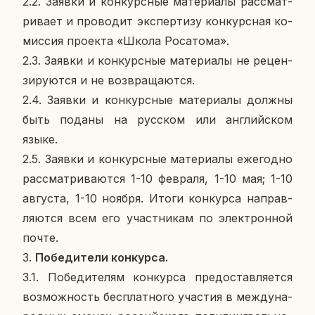
2.2. Заявки и кон­курс­ные ма­те­ри­а­лы рас­смат­
ри­ва­ет и про­во­дит экс­пер­ти­зу кон­курс­ная ко­
мис­сия про­ек­та «Школа Ро­са­то­ма».
2.3. Заявки и кон­курс­ные ма­те­ри­а­лы не ре­цен­
зи­ру­ют­ся и не воз­вра­ща­ют­ся.
2.4. Заявки и кон­курс­ные ма­те­ри­а­лы должны
быть поданы на рус­ском или ан­глий­ском
языке.
2.5. Заявки и кон­курс­ные ма­те­ри­а­лы еже­год­но
рас­смат­ри­ва­ют­ся 1-10 фев­ра­ля, 1-10 мая; 1-10
ав­гу­ста, 1-10 ноября. Итоги кон­кур­са на­прав­
ля­ют­ся всем его участ­ни­кам по элек­трон­ной
почте.
3.
По­бе­ди­те­ли кон­кур­са.
3.1. По­бе­ди­те­лям кон­кур­са предо­став­ля­ет­ся
воз­мож­ность бес­плат­но­го уча­стия в меж­ду­на­