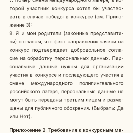
7. Номер смены меж­ду­на­род­но­го лагеря, в ко­
то­рой участ­ник кон­кур­са хотел бы участ­во­
вать в случае победы в кон­кур­се (см. При­ло­
же­ние 3):
8. Я и мои ро­ди­те­ли (за­кон­ные пред­ста­ви­те­
ли) со­глас­ны, что факт на­прав­ле­ния заявки на
кон­курс под­твер­жда­ет доб­ро­воль­ное со­гла­
сие на об­ра­бот­ку пер­со­наль­ных данных. Пер­
со­наль­ные данные нужны для ор­га­ни­за­ции
уча­стия в кон­кур­се и по­сле­ду­ю­ще­го уча­стия в
смене меж­ду­на­род­но­го по­ли­линг­валь­но­го
рос­сий­ско­го лагеря, пер­со­наль­ные данные не
могут быть пе­ре­да­ны тре­тьим лицам и раз­ме­
ще­ны для пуб­лич­но­го обо­зре­ния. (Вы­брать: Да
или Нет).
При­ло­же­ние 2. Тре­бо­ва­ния к кон­курс­ным ма­