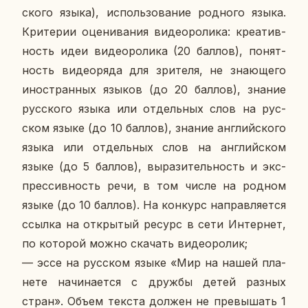
ско­го языка), ис­поль­зо­ва­ние род­но­го языка.
Кри­те­рии оце­ни­ва­ния ви­део­ро­ли­ка: кре­а­тив­
ность идеи ви­део­ро­ли­ка (20 баллов), по­нят­
ность ви­део­ря­да для зри­те­ля, не зна­ю­ще­го
ино­стран­ных языков (до 20 баллов), знание
рус­ско­го языка или от­дель­ных слов на рус­
ском языке (до 10 баллов), знание ан­глий­ско­го
языка или от­дель­ных слов на ан­глий­ском
языке (до 5 баллов), вы­ра­зи­тель­ность и экс­
прес­сив­ность речи, в том числе на родном
языке (до 10 баллов). На кон­курс на­прав­ля­ет­ся
ссылка на от­кры­тый ресурс в сети Ин­тер­нет,
по ко­то­рой можно ска­чать ви­део­ро­лик;
— эссе на рус­ском языке «Мир на нашей пла­
не­те на­чи­на­ет­ся с дружбы детей разных
стран». Объем текста должен не пре­вы­шать 1