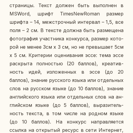
стра­ни­цы. Текст должен быть вы­пол­нен в
MSWord, шрифт TimesNewRoman размер
шрифта – 14, меж­строч­ный ин­тер­вал – 1,5, все
поля – 2 см. В тексте должна быть раз­ме­ще­на
фо­то­гра­фия участ­ни­ка кон­кур­са, размер ко­то­
рой не менее 3см х 3 см, но не пре­вы­ша­ет 5см
х 5 см. Кри­те­рии оце­ни­ва­ния эссе: тема эссе
рас­кры­та пол­но­стью (20 баллов), кре­а­тив­
ность идей, из­ло­жен­ных в эссе (до 20
баллов), знание рус­ско­го языка или от­дель­ных
слов на рус­ском языке (до 10 баллов), знание
ан­глий­ско­го языка или от­дель­ных слов на ан­
глий­ском языке (до 5 баллов), вы­ра­зи­тель­
ность текста, в том числе на родном языке
(до 10 баллов). На кон­курс на­прав­ля­ет­ся
ссылка на от­кры­тый ресурс в сети Ин­тер­нет,