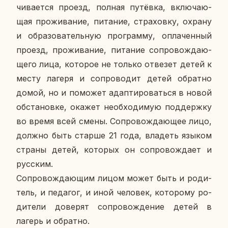
чи­ва­ет­ся проезд, полная пу­тёв­ка, вклю­ча­ю­
щая про­жи­ва­ние, пи­та­ние, стра­хов­ку, охрану
и об­ра­зо­ва­тель­ную про­грам­му, опла­чен­ный
проезд, про­жи­ва­ние, пи­та­ние со­про­вож­да­ю­
ще­го лица, ко­то­рое не только от­ве­зет детей к
месту лагеря и со­про­во­дит детей об­рат­но
домой, но и по­мо­жет адап­ти­ро­вать­ся в новой
об­ста­нов­ке, окажет необ­хо­ди­мую под­держ­ку
во время всей смены. Со­про­вож­да­ю­щее лицо,
должно быть старше 21 года, вла­деть языком
страны детей, ко­то­рых он со­про­вож­да­ет и
рус­ским.
Со­про­вож­да­ю­щим лицом может быть и ро­ди­
тель, и пе­да­гог, и иной че­ло­век, ко­то­ро­му ро­
ди­те­ли до­ве­рят со­про­вож­де­ние детей в
лагерь и об­рат­но.