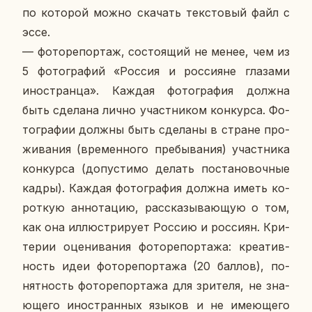
по ко­то­рой можно ска­чать тек­сто­вый файл с
эссе.
— фо­то­ре­пор­таж, со­сто­я­щий не менее, чем из
5 фо­то­гра­фий «Россия и рос­си­яне гла­за­ми
ино­стран­ца». Каждая фо­то­гра­фия должна
быть сде­ла­на лично участ­ни­ком кон­кур­са. Фо­
то­гра­фии должны быть сде­ла­ны в стране про­
жи­ва­ния (вре­мен­но­го пре­бы­ва­ния) участ­ни­ка
кон­кур­са (до­пу­сти­мо делать по­ста­но­воч­ные
кадры). Каждая фо­то­гра­фия должна иметь ко­
рот­кую ан­но­та­цию, рас­ска­зы­ва­ю­щую о том,
как она ил­лю­стри­ру­ет Россию и рос­си­ян. Кри­
те­рии оце­ни­ва­ния фо­то­ре­пор­та­жа: кре­а­тив­
ность идеи фо­то­ре­пор­та­жа (20 баллов), по­
нят­ность фо­то­ре­пор­та­жа для зри­те­ля, не зна­
ю­ще­го ино­стран­ных языков и не име­ю­ще­го