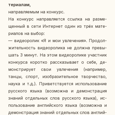
те­ри­а­лам,
на­прав­ля­е­мым на кон­курс.
На кон­курс на­прав­ля­ет­ся ссылка на раз­ме­
щен­ный в сети Ин­тер­нет один из трёх ма­те­
ри­а­лов на выбор:
— ви­део­ро­лик «Я и мои увле­че­ния». Про­дол­
жи­тель­ность ви­део­ро­ли­ка не должна пре­вы­
шать 3 минут. На этом ви­део­ро­ли­ке участ­ник
кон­кур­са ко­рот­ко рас­ска­зы­ва­ет о себе, де­
мон­стри­ру­ет свои увле­че­ния (на­при­мер,
танцы, спорт, изоб­ра­зи­тель­ное твор­че­ство,
наука и т.д.). При­вет­ству­ет­ся ис­поль­зо­ва­ние
рус­ско­го языка (воз­мож­на и де­мон­стра­ция
знаний от­дель­ных слов рус­ско­го языка), ис­
поль­зо­ва­ние ан­глий­ско­го языка (воз­мож­на и
де­мон­стра­ция знаний от­дель­ных слов ан­глий­