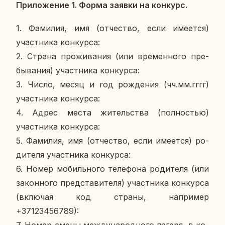
При­ло­же­ние 1. Форма заявки на кон­курс.
1. Фа­ми­лия, имя (от­че­ство, если име­ет­ся)
участ­ни­ка кон­кур­са:
2. Страна про­жи­ва­ния (или вре­мен­но­го пре­
бы­ва­ния) участ­ни­ка кон­кур­са:
3. Число, месяц и год рож­де­ния (чч.мм.гггг)
участ­ни­ка кон­кур­са:
4. Адрес места жи­тель­ства (пол­но­стью)
участ­ни­ка кон­кур­са:
5. Фа­ми­лия, имя (от­че­ство, если име­ет­ся) ро­
ди­те­ля участ­ни­ка кон­кур­са:
6. Номер мо­биль­но­го те­ле­фо­на ро­ди­те­ля (или
за­кон­но­го пред­ста­ви­те­ля) участ­ни­ка кон­кур­са
(вклю­чая код страны, на­при­мер
+37123456789):