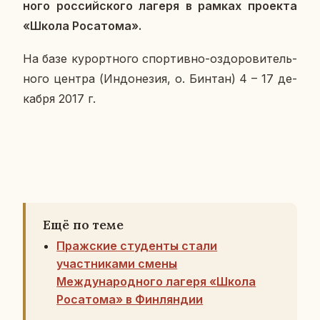
но­го рос­сий­ско­го лагеря в рамках про­ек­та
«Школа Ро­са­то­ма».
На базе ку­рорт­но­го спор­тив­но-оздо­ро­ви­тель­
но­го центра (Ин­до­не­зия, о. Бинтан) 4 – 17 де­
каб­ря 2017 г.
Ещё по теме
Пражские студенты стали
участниками смены
Международного лагеря «Школа
Росатома» в Финляндии