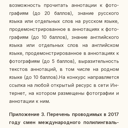
воз­мож­ность про­чи­тать ан­но­та­ции к фо­то­
гра­фи­ям (до 20 баллов), знание рус­ско­го
языка или от­дель­ных слов на рус­ском языке,
про­де­мон­стри­ро­ван­ное в ан­но­та­ци­ях к фо­то­
гра­фи­ям (до 10 баллов), знание ан­глий­ско­го
языка или от­дель­ных слов на ан­глий­ском
языке, про­де­мон­стри­ро­ван­ное в ан­но­та­ци­ях к
фо­то­гра­фи­ям (до 5 баллов), вы­ра­зи­тель­ность
тек­стов ан­но­та­ций, в том числе на родном
языке (до 10 баллов).На кон­курс на­прав­ля­ет­ся
ссылка на любой от­кры­тый ресурс в сети Ин­
тер­нет, на ко­то­ром раз­ме­ще­ны фо­то­гра­фии и
ан­но­та­ции к ним.
При­ло­же­ние 3. Пе­ре­чень про­во­ди­мых в 2017
году смен меж­ду­на­род­но­го по­ли­линг­валь­