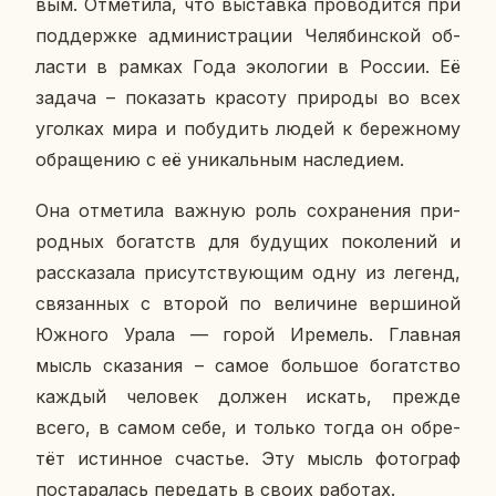
вым. От­ме­ти­ла, что вы­став­ка про­во­дит­ся при
под­держ­ке ад­ми­ни­стра­ции Че­ля­бин­ской об­
ла­сти в рамках Года эко­ло­гии в России. Её
задача – по­ка­зать кра­со­ту при­ро­ды во всех
угол­ках мира и по­бу­дить людей к бе­реж­но­му
об­ра­ще­нию с её уни­каль­ным на­сле­ди­ем.
Она от­ме­ти­ла важную роль со­хра­не­ния при­
род­ных бо­гатств для бу­ду­щих по­ко­ле­ний и
рас­ска­за­ла при­сут­ству­ю­щим одну из легенд,
свя­зан­ных с второй по ве­ли­чине вер­ши­ной
Южного Урала — горой Ире­мель. Глав­ная
мысль ска­за­ния – самое боль­шое бо­гат­ство
каждый че­ло­век должен искать, прежде
всего, в самом себе, и только тогда он об­ре­
тёт ис­тин­ное сча­стье. Эту мысль фо­то­граф
по­ста­ра­лась пе­ре­дать в своих ра­бо­тах.