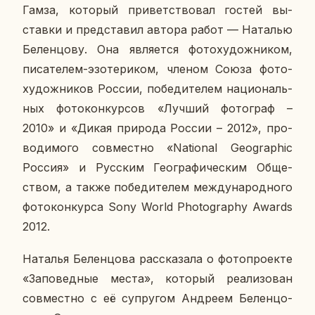
Гамза, ко­то­рый при­вет­ство­вал гостей вы­
став­ки и пред­ста­вил автора работ — На­та­лью
Бе­лен­цо­ву. Она яв­ля­ет­ся фо­то­ху­дож­ни­ком,
пи­са­те­лем-эзо­те­ри­ком, членом Союза фо­то­
ху­дож­ни­ков России, по­бе­ди­те­лем на­ци­о­наль­
ных фо­то­кон­кур­сов «Лучший фо­то­граф –
2010» и «Дикая при­ро­да России – 2012», про­
во­ди­мо­го сов­мест­но «National Geographic
Россия» и Рус­ским Гео­гра­фи­че­ским Об­ще­
ством, а также по­бе­ди­те­лем меж­ду­на­род­но­го
фо­то­кон­кур­са Sony World Photography Awards
2012.
На­та­лья Бе­лен­цо­ва рас­ска­за­ла о фо­то­про­ек­те
«За­по­вед­ные места», ко­то­рый ре­а­ли­зо­ван
сов­мест­но с её су­пру­гом Ан­дре­ем Бе­лен­цо­