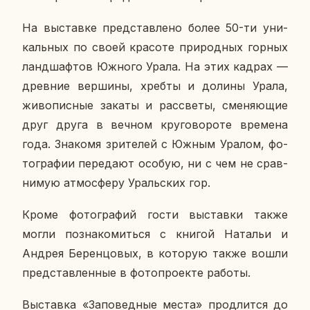
На вы­став­ке пред­став­ле­но более 50-ти уни­
каль­ных по своей кра­со­те при­род­ных горных
ланд­шаф­тов Южного Урала. На этих кадрах —
древ­ние вер­ши­ны, хребты и долины Урала,
жи­во­пис­ные закаты и рас­све­ты, сме­ня­ю­щие
друг друга в вечном кру­го­во­ро­те вре­ме­на
года. Зна­ко­мя зри­те­лей с Южным Уралом, фо­
то­гра­фии пе­ре­да­ют особую, ни с чем не срав­
ни­мую ат­мо­сфе­ру Ураль­ских гор.
Кроме фо­то­гра­фий гости вы­став­ки также
могли по­зна­ко­мить­ся с книгой На­та­льи и
Андрея Бе­рен­цо­вых, в ко­то­рую также вошли
пред­став­лен­ные в фо­то­про­ек­те работы.
Вы­став­ка «За­по­вед­ные места» про­длит­ся до