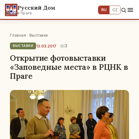
Русский Дом
RU
CZ
в Праге
Главная
·
Выставки
3
13.03.2017
ВЫСТАВКИ
Открытие фотовыставки
«Заповедные места» в РЦНК в
Праге