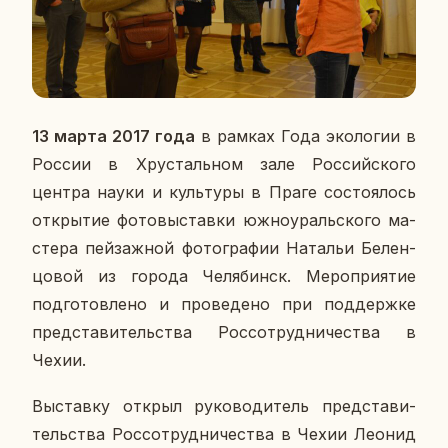
13 марта 2017 года
в рамках Года эко­ло­гии в
России в Хру­сталь­ном зале Рос­сий­ско­го
центра науки и куль­ту­ры в Праге со­сто­я­лось
от­кры­тие фо­то­вы­став­ки юж­но­ураль­ско­го ма­
сте­ра пей­заж­ной фо­то­гра­фии На­та­льи Бе­лен­
цо­вой из города Че­ля­бинск. Ме­ро­при­я­тие
под­го­тов­ле­но и про­ве­де­но при под­держ­ке
пред­ста­ви­тель­ства Рос­со­труд­ни­че­ства в
Чехии.
Вы­став­ку открыл ру­ко­во­ди­тель пред­ста­ви­
тель­ства Рос­со­труд­ни­че­ства в Чехии Леонид