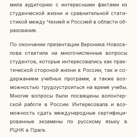
ми­ла ауди­то­рию с ин­те­рес­ны­ми фак­та­ми из
сту­ден­че­ской жизни и срав­ни­тель­ной ста­ти­
сти­кой между Чехией и Рос­си­ей в об­ла­сти об­
ра­зо­ва­ния.
По окон­ча­нии пре­зен­та­ции Ве­ро­ни­ка Но­во­се­
ло­ва от­ве­ти­ла на мно­го­чис­лен­ные во­про­сы
сту­ден­тов, ко­то­рые ин­те­ре­со­ва­лись как прак­
ти­че­ской сто­ро­ной жизни в России, так и со­
дер­жа­ни­ем учеб­ных про­грамм, а также воз­
мож­но­стью тру­до­устро­ить­ся на время учебы.
Многие во­про­сы были по­свя­ще­ны во­лон­тер­
ской работе в России. Ин­те­ре­со­ва­ла и воз­
мож­ность сдать меж­ду­на­род­ные сер­ти­фи­ци­
ро­ван­ные эк­за­ме­ны по рус­ско­му языку в
РЦНК в Праге.