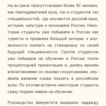
На встре­че при­сут­ство­ва­ло более 30 че­ло­век,
как пре­по­да­ва­те­лей вуза, так и сту­ден­тов тех
спе­ци­аль­но­стей, где изу­ча­ют­ся рус­ский язык,
ис­то­рия, куль­ту­ра и эко­но­ми­ка России. Неко­
то­рые сту­ден­ты уже по­бы­ва­ли в России как
ту­ри­сты и про­яви­ли боль­шой ин­те­рес к воз­
мож­но­сти по­ехать на ста­жи­ров­ку по своей
бу­ду­щей спе­ци­аль­но­сти. Группа сту­ден­тов
уже по­бы­ва­ла на обу­че­нии в России после
про­шло­год­ней пре­зен­та­ции и, делясь яркими
впе­чат­ле­ни­я­ми со своими со­курс­ни­ка­ми, изъ­
яви­ла же­ла­ние снова по­ехать в рос­сий­ские
вузы. По итогам встре­чи неко­то­рые сту­ден­ты
сразу подали заявки на обу­че­ние.
Ру­ко­вод­ство фа­куль­те­та вы­ра­зи­ло на­деж­ду