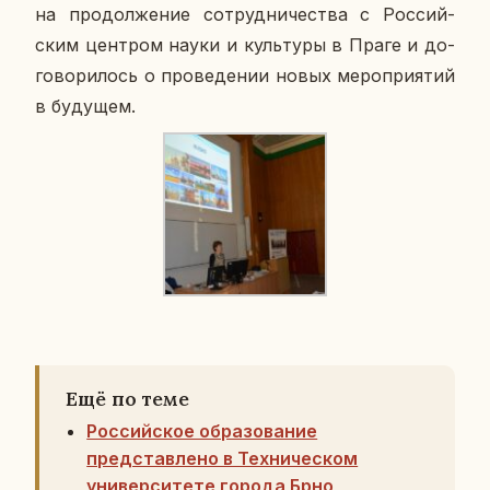
на про­дол­же­ние со­труд­ни­че­ства с Рос­сий­
ским цен­тром науки и куль­ту­ры в Праге и до­
го­во­ри­лось о про­ве­де­нии новых ме­ро­при­я­тий
в бу­ду­щем.
Ещё по теме
Российское образование
представлено в Техническом
университете города Брно