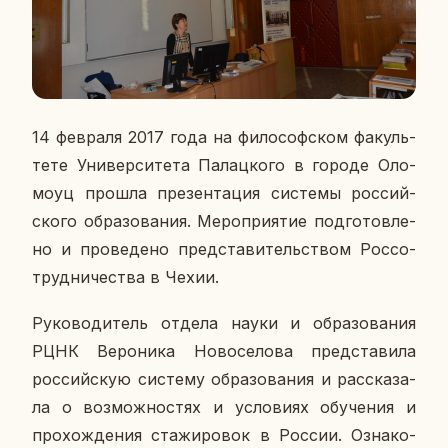
14 фев­ра­ля 2017 года на фи­ло­соф­ском фа­куль­
те­те Уни­вер­си­те­та Па­лац­ко­го в городе Оло­
мо­уц прошла пре­зен­та­ция си­сте­мы рос­сий­
ско­го об­ра­зо­ва­ния. Ме­ро­при­я­тие под­го­тов­ле­
но и про­ве­де­но пред­ста­ви­тель­ством Рос­со­
труд­ни­че­ства в Чехии.
Ру­ко­во­ди­тель отдела науки и об­ра­зо­ва­ния
РЦНК Ве­ро­ни­ка Но­во­се­ло­ва пред­ста­ви­ла
рос­сий­скую си­сте­му об­ра­зо­ва­ния и рас­ска­за­
ла о воз­мож­но­стях и усло­ви­ях обу­че­ния и
про­хож­де­ния ста­жи­ро­вок в России. Озна­ко­