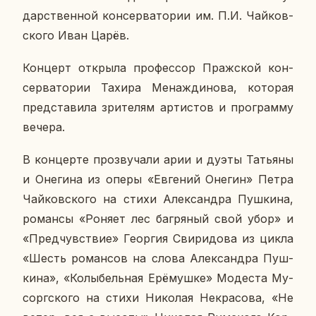
дар­ствен­ной кон­сер­ва­то­рии им. П.И. Чай­ков­
ско­го Иван Царёв.
Кон­церт от­кры­ла про­фес­сор Праж­ской кон­
сер­ва­то­рии Тахира Ме­на­жди­но­ва, ко­то­рая
пред­ста­ви­ла зри­те­лям ар­ти­стов и про­грам­му
вечера.
В кон­цер­те про­зву­ча­ли арии и дуэты Та­тья­ны
и Оне­ги­на из оперы «Ев­ге­ний Онегин» Петра
Чай­ков­ско­го на стихи Алек­сандра Пуш­ки­на,
ро­ман­сы «Роняет лес баг­ря­ный свой убор» и
«Пред­чув­ствие» Ге­ор­гия Сви­ри­до­ва из цикла
«Шесть ро­ман­сов на слова Алек­сандра Пуш­
ки­на», «Ко­лы­бель­ная Ерё­муш­ке» Мо­де­ста Му­
сорг­ско­го на стихи Ни­ко­лая Некра­со­ва, «Не