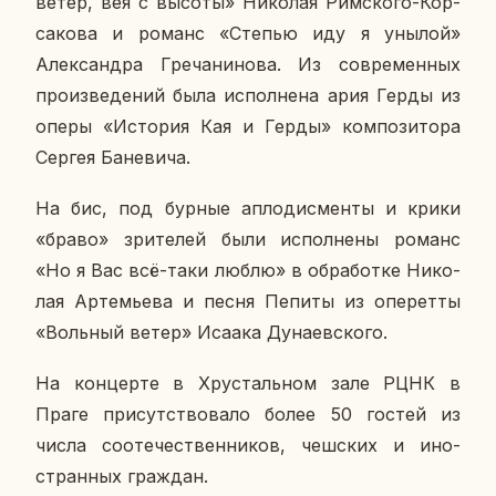
ветер, вея с высоты» Ни­ко­лая Рим­ско­го-Кор­
са­ко­ва и романс «Степью иду я унылой»
Алек­сандра Гре­ча­ни­но­ва. Из со­вре­мен­ных
про­из­ве­де­ний была ис­пол­не­на ария Герды из
оперы «Ис­то­рия Кая и Герды» ком­по­зи­то­ра
Сергея Ба­не­ви­ча.
На бис, под бурные ап­ло­дис­мен­ты и крики
«браво» зри­те­лей были ис­пол­не­ны романс
«Но я Вас всё-таки люблю» в об­ра­бот­ке Ни­ко­
лая Ар­те­мье­ва и песня Пепиты из опе­рет­ты
«Воль­ный ветер» Исаака Ду­на­ев­ско­го.
На кон­цер­те в Хру­сталь­ном зале РЦНК в
Праге при­сут­ство­ва­ло более 50 гостей из
числа со­оте­че­ствен­ни­ков, чеш­ских и ино­
стран­ных граж­дан.