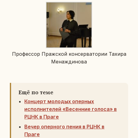
Про­фес­сор Праж­ской кон­сер­ва­то­рии Тахира
Ме­на­жди­но­ва
Ещё по теме
Концерт молодых оперных
исполнителей «Весенние голоса» в
РЦНК в Праге
Вечер оперного пения в РЦНК в
Праге