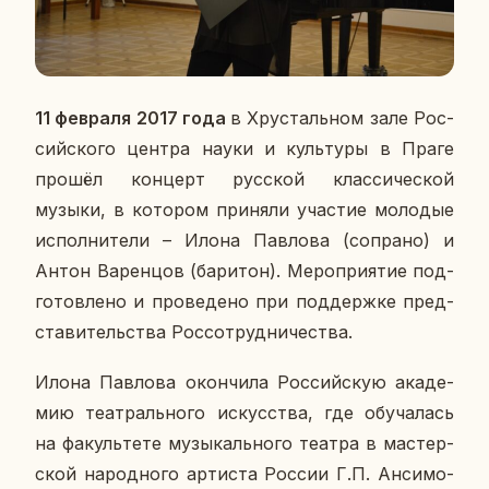
11 фев­ра­ля 2017 года
в Хру­сталь­ном зале Рос­
сий­ско­го центра науки и куль­ту­ры в Праге
прошёл кон­церт рус­ской клас­си­че­ской
музыки, в ко­то­ром при­ня­ли уча­стие мо­ло­дые
ис­пол­ни­те­ли – Илона Пав­ло­ва (со­пра­но) и
Антон Ва­рен­цов (ба­ри­тон). Ме­ро­при­я­тие под­
го­тов­ле­но и про­ве­де­но при под­держ­ке пред­
ста­ви­тель­ства Рос­со­труд­ни­че­ства.
Илона Пав­ло­ва окон­чи­ла Рос­сий­скую ака­де­
мию те­ат­раль­но­го ис­кус­ства, где обу­ча­лась
на фа­куль­те­те му­зы­каль­но­го театра в ма­стер­
ской на­род­но­го ар­ти­ста России Г.П. Ан­си­мо­