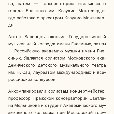
ва, затем — кон­сер­ва­то­рию ита­льян­ско­го
города Боль­ца­но им. Кла­удио Мон­тевер­ди,
где ра­бо­та­ла с ор­кест­ром Кла­удио Мон­тевер­
ди.
Антон Ва­рен­цов окон­чил Го­су­дар­ствен­ный
му­зы­каль­ный кол­ледж имени Гне­си­ных, затем
— Рос­сий­скую ака­де­мию музыки имени Гне­
си­ных. Яв­ля­ет­ся со­ли­стом Мос­ков­ско­го ака­
де­ми­че­ско­го дет­ско­го му­зы­каль­но­го театра
им. Н. Сац, ла­у­ре­а­том меж­ду­на­род­ных и все­
рос­сий­ских кон­кур­сов.
Ак­ком­па­ни­ро­ва­ли со­ли­стам кон­церт­мей­стер,
про­фес­сор Праж­ской кон­сер­ва­то­рии Свет­ла­
на Мель­ни­ко­ва и сту­дент Ака­де­ми­че­ско­го му­
зы­каль­но­го кол­ле­джа при Мос­ков­ской го­су­