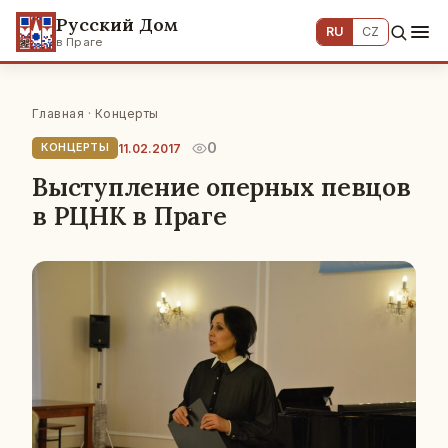
Русский Дом
RU
CZ
в Праге
Главная
·
Концерты
0
11.02.2017
КОНЦЕРТЫ
Выступление оперных певцов
в РЦНК в Праге