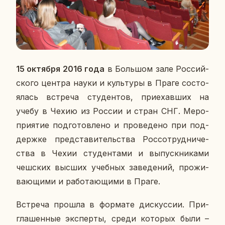
15 ок­тяб­ря 2016 года
в Боль­шом зале Рос­сий­
ско­го центра науки и куль­ту­ры в Праге со­сто­
я­лась встре­ча сту­ден­тов, при­е­хав­ших на
учебу в Чехию из России и стран СНГ. Ме­ро­
при­я­тие под­го­тов­ле­но и про­ве­де­но при под­
держ­ке пред­ста­ви­тель­ства Рос­со­труд­ни­че­
ства в Чехии сту­ден­та­ми и вы­пуск­ни­ка­ми
чеш­ских высших учеб­ных за­ве­де­ний, про­жи­
ва­ю­щи­ми и ра­бо­та­ю­щи­ми в Праге.
Встре­ча прошла в фор­ма­те дис­кус­сии. При­
гла­шен­ные экс­пер­ты, среди ко­то­рых были –