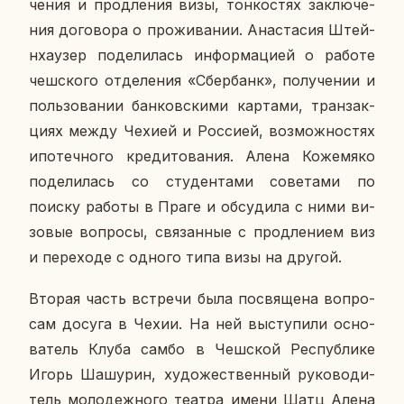
че­ния и про­дле­ния визы, тон­ко­стях за­клю­че­
ния до­го­во­ра о про­жи­ва­нии. Ана­ста­сия Штей­
н­ха­у­зер по­де­ли­лась ин­фор­ма­ци­ей о работе
чеш­ско­го от­де­ле­ния «Сбер­банк», по­лу­че­нии и
поль­зо­ва­нии бан­ков­ски­ми кар­та­ми, тран­зак­
ци­ях между Чехией и Рос­си­ей, воз­мож­но­стях
ипо­теч­но­го кре­ди­то­ва­ния. Алена Ко­же­мя­ко
по­де­ли­лась со сту­ден­та­ми со­ве­та­ми по
поиску работы в Праге и об­су­ди­ла с ними ви­
зо­вые во­про­сы, свя­зан­ные с про­дле­ни­ем виз
и пе­ре­хо­де с одного типа визы на другой.
Вторая часть встре­чи была по­свя­ще­на во­про­
сам досуга в Чехии. На ней вы­сту­пи­ли ос­но­
ва­тель Клуба самбо в Чеш­ской Рес­пуб­ли­ке
Игорь Ша­шу­рин, ху­до­же­ствен­ный ру­ко­во­ди­
тель мо­ло­деж­но­го театра имени Шатц Алена