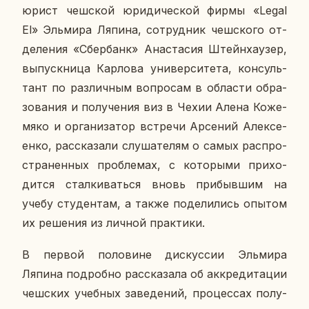
юрист чеш­ской юри­ди­че­ской фирмы «
Legal
El
» Эль­ми­ра Ляпина, со­труд­ник чеш­ско­го от­
де­ле­ния «Сбер­банк» Ана­ста­сия Штей­н­ха­у­зер,
вы­пуск­ни­ца Кар­ло­ва уни­вер­си­те­та, кон­суль­
тант по раз­лич­ным во­про­сам в об­ла­сти об­ра­
зо­ва­ния и по­лу­че­ния виз в Чехии Алена Ко­же­
мя­ко и ор­га­ни­за­тор встре­чи Ар­се­ний Алек­се­
ен­ко, рас­ска­за­ли слу­ша­те­лям о самых рас­про­
стра­нен­ных про­бле­мах, с ко­то­ры­ми при­хо­
дит­ся стал­ки­вать­ся вновь при­быв­шим на
учебу сту­ден­там, а также по­де­ли­лись опытом
их ре­ше­ния из личной прак­ти­ки.
В первой по­ло­вине дис­кус­сии Эль­ми­ра
Ляпина по­дроб­но рас­ска­за­ла об ак­кре­ди­та­ции
чеш­ских учеб­ных за­ве­де­ний, про­цес­сах по­лу­