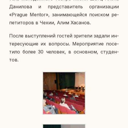
Да­ни­ло­ва и пред­ста­ви­тель ор­га­ни­за­ции
«
Prague
Mentor
», за­ни­ма­ю­щей­ся по­ис­ком ре­
пе­ти­то­ров в Чехии, Алим Ха­са­нов.
После вы­ступ­ле­ний гостей зри­те­ли задали ин­
те­ре­су­ю­щие их во­про­сы. Ме­ро­при­я­тие по­се­
ти­ло более 30 че­ло­век, в ос­нов­ном, сту­ден­
тов.