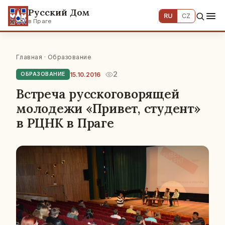
Русский Дом
RU
CZ
в Праге
Главная
·
Образование
2
15.10.2016
ОБРАЗОВАНИЕ
Встреча русскоговорящей
молодежи «Привет, студент»
в РЦНК в Праге