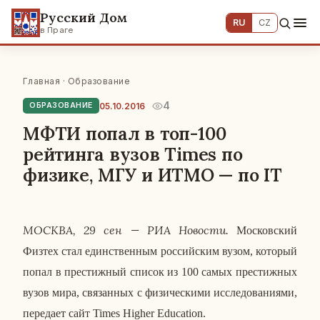
Русский Дом
RU
CZ
в Праге
Главная
·
Образование
4
05.10.2016
ОБРАЗОВАНИЕ
МФТИ попал в топ-100
рейтинга вузов Times по
физике, МГУ и ИТМО — по IT
МОСКВА, 29 сен — РИА Но­во­сти.
Мос­ков­ский
Физтех стал един­ствен­ным рос­сий­ским вузом, ко­то­рый
попал в пре­стиж­ный список из 100 самых пре­стиж­ных
вузов мира, свя­зан­ных с фи­зи­че­ски­ми ис­сле­до­ва­ни­я­ми,
пе­ре­да­ет сайт Times Higher Education.