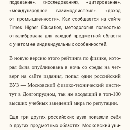
по­да­ва­ние», «ис­сле­до­ва­ния», «ци­ти­ро­ва­ние»,
«меж­ду­на­род­ное вза­и­мо­дей­ствие», «доход
от про­мыш­лен­но­сти». Как со­об­ща­ет­ся на сайте
Times Higher Education, ме­то­до­ло­гия пол­но­стью
от­ка­либ­ро­ва­на для каждой пред­мет­ной об­ла­сти
с учетом ее ин­ди­ви­ду­аль­ных осо­бен­но­стей.
В новую версию этого рей­тин­га по физике, ко­то­
рая была опуб­ли­ко­ва­на в ночь со среды на чет­
верг на сайте из­да­ния, попал один рос­сий­ский
ВУЗ — Мос­ков­ский физико-тех­ни­че­ский ин­сти­
тут в Дол­го­пруд­ном, так же вхо­дя­щий в топ-100
высших учеб­ных за­ве­де­ний мира по ре­пу­та­ции.
Еще три других рос­сий­ских вуза по­ка­за­ли себя
в других пред­мет­ных об­ла­стях. Мос­ков­ский уни­