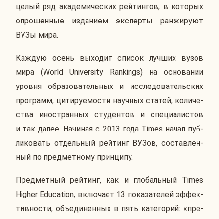
целый ряд ака­де­ми­че­ских рей­тин­гов, в ко­то­рых
опро­шен­ные из­да­ни­ем экс­пер­ты ран­жи­ру­ют
ВУЗы мира.
Каждую осень вы­хо­дит список лучших вузов
мира (World University Rankings) на ос­но­ва­нии
уровня об­ра­зо­ва­тель­ных и ис­сле­до­ва­тель­ских
про­грамм, ци­ти­ру­е­мо­сти на­уч­ных статей, ко­ли­че­
ства ино­стран­ных сту­ден­тов и спе­ци­а­ли­стов
и так далее. На­чи­ная с 2013 года Times начал пуб­
ли­ко­вать от­дель­ный рей­тинг ВУЗов, со­став­лен­
ный по пред­мет­но­му прин­ци­пу.
Пред­мет­ный рей­тинг, как и гло­баль­ный Times
Higher Education, вклю­ча­ет 13 по­ка­за­те­лей эф­фек­
тив­но­сти, объ­еди­нен­ных в пять ка­те­го­рий: «пре­