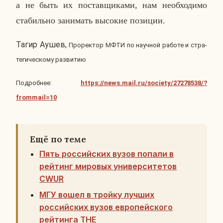
а не быть их по­став­щи­ка­ми, нам необ­хо­ди­мо
ста­биль­но за­ни­мать вы­со­кие по­зи­ции.
Тагир Аушев,
Про­рек­тор МФТИ по на­уч­ной работе и стра­
те­ги­че­ско­му раз­ви­тию
По­дроб­нее:
https://news.mail.ru/society/27278538/?
frommail=10
Ещё по теме
Пять российских вузов попали в
рейтинг мировых университетов
CWUR
МГУ вошел в тройку лучших
российских вузов европейского
рейтинга THE