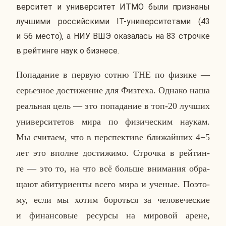
вер­си­тет и уни­вер­си­тет ИТМО были при­зна­ны
луч­ши­ми рос­сий­ски­ми IT-уни­вер­си­те­та­ми (43
и 56 место), а НИУ ВШЭ ока­за­лась на 83 строч­ке
в рей­тин­ге наук о биз­не­се.
По­па­да­ние в первую сотню THE по физике —
се­рьез­ное до­сти­же­ние для Физ­те­ха. Однако наша
ре­аль­ная цель — это по­па­да­ние в топ-20 лучших
уни­вер­си­те­тов мира по фи­зи­че­ским наукам.
Мы счи­та­ем, что в пер­спек­ти­ве бли­жай­ших 4−5
лет это вполне до­сти­жи­мо. Строч­ка в рей­тин­
ге — это то, на что всё больше вни­ма­ния об­ра­
ща­ют аби­ту­ри­ен­ты всего мира и ученые. По­это­
му, если мы хотим бо­роть­ся за че­ло­ве­че­ские
и фи­нан­со­вые ре­сур­сы на ми­ро­вой арене,