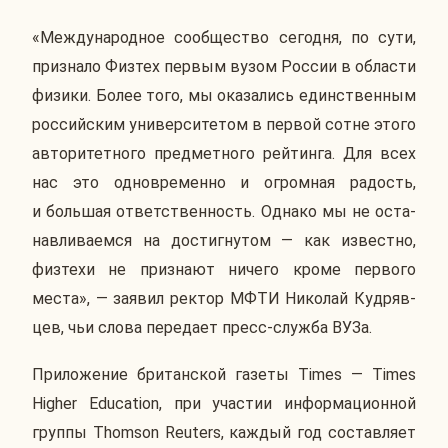
«Меж­ду­на­род­ное со­об­ще­ство се­го­дня, по сути,
при­зна­ло Физтех первым вузом России в об­ла­сти
физики. Более того, мы ока­за­лись един­ствен­ным
рос­сий­ским уни­вер­си­те­том в первой сотне этого
ав­то­ри­тет­но­го пред­мет­но­го рей­тин­га. Для всех
нас это од­но­вре­мен­но и огром­ная ра­дость,
и боль­шая от­вет­ствен­ность. Однако мы не оста­
нав­ли­ва­ем­ся на до­стиг­ну­том — как из­вест­но,
физ­те­хи не при­зна­ют ничего кроме пер­во­го
места», — заявил ректор МФТИ Ни­ко­лай Куд­ряв­
цев, чьи слова пе­ре­да­ет пресс-служба ВУЗа.
При­ло­же­ние бри­тан­ской газеты Times — Times
Higher Education, при уча­стии ин­фор­ма­ци­он­ной
группы Thomson Reuters, каждый год со­став­ля­ет