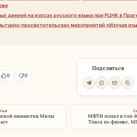
ове
ых дверей на курсах русского языка при РЦНК в Праг
льтурно-просветительских мероприятий «Изучая язы
Поделиться
0
0
тья
С
нской пианистки Милы
МФТИ попал в топ-1
аге
Times по физике, М