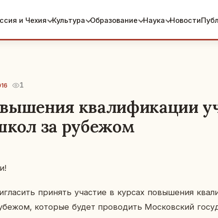
ссия и Чехия
Культура
Образование
Наука
Новости
Пуб
1
016
овышения квалификации у
школ за рубежом
и!
и­гла­сить при­нять уча­стие в курсах по­вы­ше­ния ква­ли­
­бе­жом, ко­то­рые будет про­во­дить Мос­ков­ский го­су­