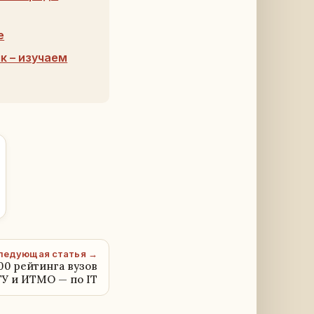
е
к – изучаем
ледующая статья →
00 рейтинга вузов
ГУ и ИТМО — по IT