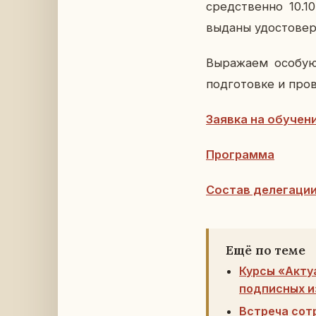
сред­ствен­но 10.1
выданы удо­сто­ве­р
Вы­ра­жа­ем особую
под­го­тов­ке и про­в
Заявка на обу­че­н
Про­грам­ма
Состав де­ле­га­ци
Ещё по теме
Курсы «Акту
подписных и
Встреча сот