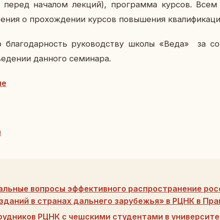
0 перед на­ча­лом лекций), про­грам­ма курсов. Всем
е­ния о про­хож­де­нии курсов по­вы­ше­ния ква­ли­фи­ка­ци
 бла­го­дар­ность ру­ко­вод­ству школы «Веда» за со­
е­де­нии дан­но­го се­ми­на­ра.
ие
и
альные вопросы эффективного распространение рос
зданий в странах дальнего зарубежья» в РЦНК в Пра
рудников РЦНК с чешскими студентами в университе