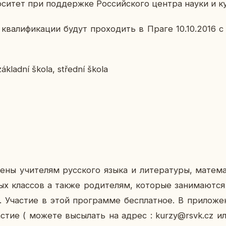
ер­си­тет при под­держ­ке Рос­сий­ско­го центра науки и к
ква­ли­фи­ка­ции будут про­хо­дить в Праге 10.10.2016 с
kladní škola, střední škola
­ны учи­те­лям рус­ско­го языка и ли­те­ра­ту­ры, ма­те­ма
ных клас­сов а также ро­ди­те­лям, ко­то­рые за­ни­ма­ют­с
 Уча­стие в этой про­грам­ме бес­плат­ное. В при­ло­же­
­стие ( можете вы­сы­лать на адрес : kurzy@rsvk.cz ил