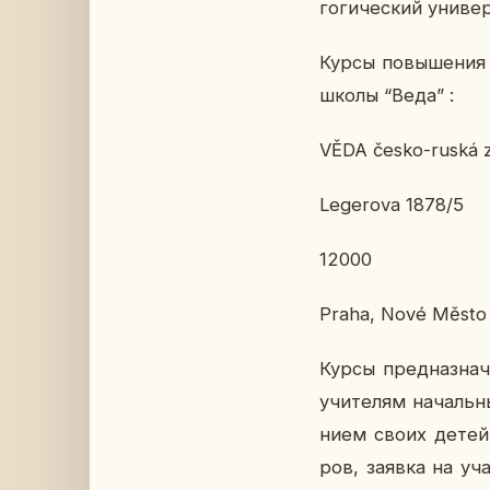
го­ги­че­ский уни­в
Курсы по­вы­ше­ния 
школы “Веда” :
VĚDA česko-ruská zá
Legerova 1878/5
12000
Praha, Nové Město
Курсы пред­на­зна­че
учи­те­лям на­чаль­
ни­ем своих детей.
ров, заявка на уча