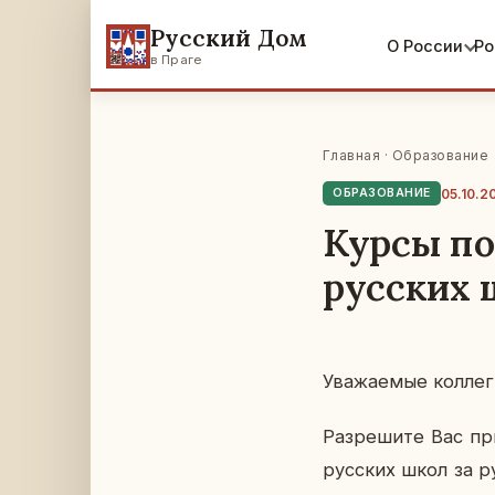
Русский Дом
О России
Ро
в Праге
Главная
·
Образование
05.10.2
ОБРАЗОВАНИЕ
Курсы п
русских 
Ува­жа­е­мые кол­ле­г
Раз­ре­ши­те Вас пр
рус­ских школ за ру