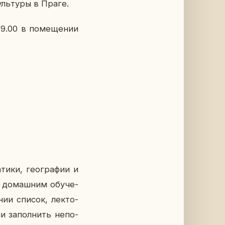
уль­ту­ры в Праге.
 9.00 в по­ме­ще­нии
­ти­ки, гео­гра­фии и
я до­маш­ним обу­че­
нии список, лек­то­
и за­пол­нить непо­