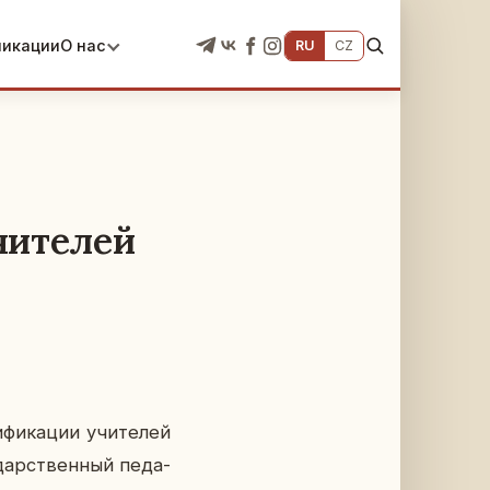
ликации
О нас
RU
CZ
чителей
фи­ка­ции учи­те­лей
дар­ствен­ный пе­да­