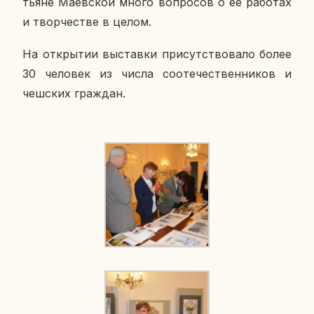
тьяне Ма­ев­ской много во­про­сов о ее ра­бо­тах
и твор­че­стве в целом.
На от­кры­тии вы­став­ки при­сут­ство­ва­ло более
30 че­ло­век из числа со­оте­че­ствен­ни­ков и
чеш­ских граж­дан.