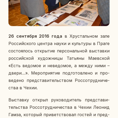
26 сен­тяб­ря 2016 года
в Хру­сталь­ном зале
Рос­сий­ско­го центра науки и куль­ту­ры в Праге
со­сто­я­лось от­кры­тие пер­со­наль­ной вы­став­ки
рос­сий­ской ху­дож­ни­цы Та­тья­ны Ма­ев­ской
«Есть ве­до­мое и неве­до­мое, а между ними –
двери…». Ме­ро­при­я­тие под­го­тов­ле­но и про­
ве­де­но пред­ста­ви­тель­ством Рос­со­труд­ни­че­
ства в Чехии.
Вы­став­ку открыл ру­ко­во­ди­тель пред­ста­ви­
тель­ства Рос­со­труд­ни­че­ства в Чехии Леонид
Гамза, ко­то­рый при­вет­ство­вал гостей и пред­