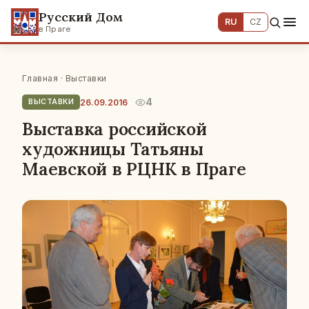
Русский Дом
RU
CZ
в Праге
Главная
·
Выставки
4
26.09.2016
ВЫСТАВКИ
Выставка российской
художницы Татьяны
Маевской в РЦНК в Праге