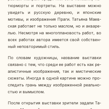
тюр­мор­ты и порт­ре­ты. На вы­став­ке можно
уви­деть и рус­скую де­рев­ню, и япон­ские
мотивы, и изоб­ра­же­ния Праги. Та­тья­на Ма­ев­
ская ра­бо­та­ет не только маслом, но и ак­ва­ре­
лью. Несмот­ря на мно­го­пла­но­вость работ, во
всех ра­бо­тах автора име­ет­ся свой соб­ствен­
ный непо­вто­ри­мый стиль.
По словам ху­дож­ни­цы, на­зва­ние вы­став­ки
свя­за­но с тем, что среди ее работ есть как ре­
а­ли­стич­ные изоб­ра­же­ния, так и ми­сти­че­ские
сюжеты. Иногда в одной кар­тине можно про­
сле­дить грань между изоб­ра­жен­ной ре­аль­но­
стью и вы­мыс­лом.
После от­кры­тия вы­став­ки зри­те­ли задали Та­