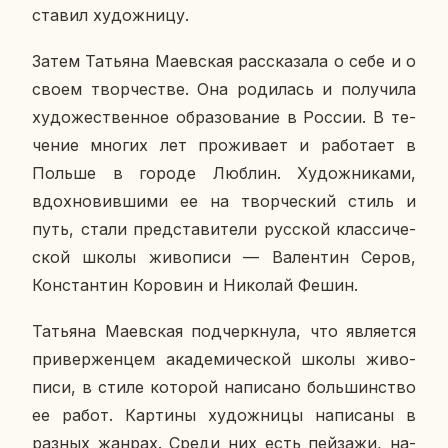
ста­вил ху­дож­ни­цу.
Затем Та­тья­на Ма­ев­ская рас­ска­за­ла о себе и о
своем твор­че­стве. Она ро­ди­лась и по­лу­чи­ла
ху­до­же­ствен­ное об­ра­зо­ва­ние в России. В те­
че­ние многих лет про­жи­ва­ет и ра­бо­та­ет в
Польше в городе Люблин. Ху­дож­ни­ка­ми,
вдох­но­вив­ши­ми ее на твор­че­ский стиль и
путь, стали пред­ста­ви­те­ли рус­ской клас­си­че­
ской школы жи­во­пи­си — Ва­лен­тин Серов,
Кон­стан­тин Ко­ро­вин и Ни­ко­лай Фешин.
Та­тья­на Ма­ев­ская под­черк­ну­ла, что яв­ля­ет­ся
при­вер­жен­цем ака­де­ми­че­ской школы жи­во­
пи­си, в стиле ко­то­рой на­пи­са­но боль­шин­ство
ее работ. Кар­ти­ны ху­дож­ни­цы на­пи­са­ны в
разных жанрах. Среди них есть пей­за­жи, на­