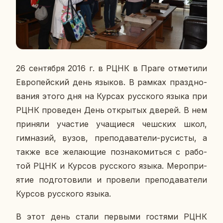
26 сен­тяб­ря 2016 г. в РЦНК в Праге от­ме­ти­ли
Ев­ро­пей­ский день языков. В рамках празд­но­
ва­ния этого дня на Курсах рус­ско­го языка при
РЦНК про­ве­ден День от­кры­тых дверей. В нем
при­ня­ли уча­стие уча­щи­е­ся чеш­ских школ,
гим­на­зий, вузов, пре­по­да­ва­те­ли-ру­си­сты, а
также все же­ла­ю­щие по­зна­ко­мить­ся с ра­бо­
той РЦНК и Курсов рус­ско­го языка. Ме­ро­при­
я­тие под­го­то­ви­ли и про­ве­ли пре­по­да­ва­те­ли
Курсов рус­ско­го языка.
В этот день стали пер­вы­ми го­стя­ми РЦНК