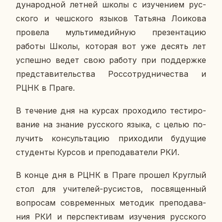
ду­на­род­ной летней школы с изу­че­ни­ем рус­
ско­го и чеш­ско­го языков Та­тья­на Ло­и­ко­ва
про­ве­ла муль­ти­ме­дий­ную пре­зен­та­цию
работы Школы, ко­то­рая вот уже десять лет
успеш­но ведет свою работу при под­держ­ке
пред­ста­ви­тель­ства Рос­со­труд­ни­че­ства и
РЦНК в Праге.
В те­че­ние дня на курсах про­хо­ди­ло те­сти­ро­
ва­ние на знание рус­ско­го языка, с целью по­
лу­чить кон­суль­та­цию при­хо­ди­ли бу­ду­щие
сту­ден­ты Курсов и пре­по­да­ва­те­ли РКИ.
В конце дня в РЦНК в Праге прошел Круг­лый
стол для учи­те­лей-ру­си­стов, по­свя­щен­ный
во­про­сам со­вре­мен­ных ме­то­дик пре­по­да­ва­
ния РКИ и пер­спек­ти­вам изу­че­ния рус­ско­го