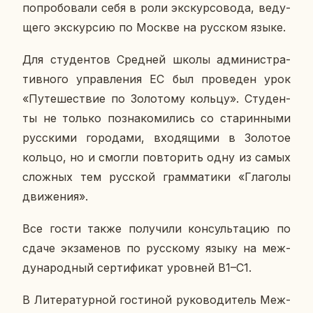
по­про­бо­ва­ли себя в роли экс­кур­со­во­да, ве­ду­
ще­го экс­кур­сию по Москве на рус­ском языке.
Для сту­ден­тов Сред­ней школы ад­ми­ни­стра­
тив­но­го управ­ле­ния ЕС был про­ве­ден урок
«Пу­те­ше­ствие по Зо­ло­то­му кольцу». Сту­ден­
ты не только по­зна­ко­ми­лись со ста­рин­ны­ми
рус­ски­ми го­ро­да­ми, вхо­дя­щи­ми в Зо­ло­тое
кольцо, но и смогли по­вто­рить одну из самых
слож­ных тем рус­ской грам­ма­ти­ки «Гла­го­лы
дви­же­ния».
Все гости также по­лу­чи­ли кон­суль­та­цию по
сдаче эк­за­ме­нов по рус­ско­му языку на меж­
ду­на­род­ный сер­ти­фи­кат уров­ней В1–С1.
В Ли­те­ра­тур­ной го­сти­ной ру­ко­во­ди­тель Меж­