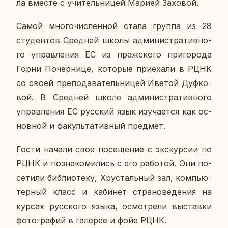
ла вместе с учи­тель­ни­цей Марией За­хо­вой.
Самой мно­го­чис­лен­ной стала группа из 28
сту­ден­тов Сред­ней школы ад­ми­ни­стра­тив­но­
го управ­ле­ния ЕС из праж­ско­го при­го­ро­да
Горни По­чер­ни­це, ко­то­рые при­е­ха­ли в РЦНК
со своей пре­по­да­ва­тель­ни­цей Иветой Дуф­ко­
вой. В Сред­ней школе ад­ми­ни­стра­тив­но­го
управ­ле­ния ЕС рус­ский язык изу­ча­ет­ся как ос­
нов­ной и фа­куль­та­тив­ный пред­мет.
Гости начали свое по­се­ще­ние с экс­кур­сии по
РЦНК и по­зна­ко­ми­лись с его ра­бо­той. Они по­
се­ти­ли биб­лио­те­ку, Хру­сталь­ный зал, ком­пью­
тер­ный класс и ка­би­нет стра­но­ве­де­ния на
курсах рус­ско­го языка, осмот­ре­ли вы­став­ки
фо­то­гра­фий в га­ле­рее и фойе РЦНК.