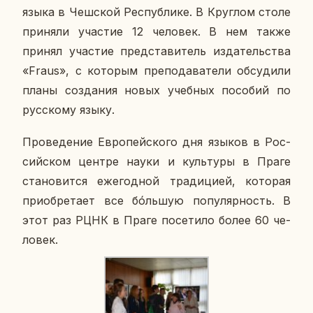
языка в Чеш­ской Рес­пуб­ли­ке. В Круг­лом столе
при­ня­ли уча­стие 12 че­ло­век. В нем также
принял уча­стие пред­ста­ви­тель из­да­тель­ства
«Fraus», с ко­то­рым пре­по­да­ва­те­ли об­су­ди­ли
планы со­зда­ния новых учеб­ных по­со­бий по
рус­ско­му языку.
Про­ве­де­ние Ев­ро­пей­ско­го дня языков в Рос­
сий­ском центре науки и куль­ту­ры в Праге
ста­но­вит­ся еже­год­ной тра­ди­ци­ей, ко­то­рая
при­об­ре­та­ет все бóль­шую по­пу­ляр­ность. В
этот раз РЦНК в Праге по­се­ти­ло более 60 че­
ло­век.