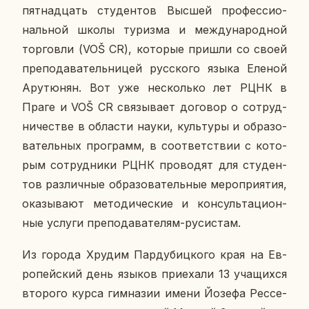
пят­на­дцать сту­ден­тов Высшей про­фес­си­о­
наль­ной школы ту­риз­ма и меж­ду­на­род­ной
тор­гов­ли (VOŠ CR), ко­то­рые пришли со своей
пре­по­да­ва­тель­ни­цей рус­ско­го языка Еленой
Ар­утю­нян. Вот уже несколь­ко лет РЦНК в
Праге и VOŠ CR свя­зы­ва­ет до­го­вор о со­труд­
ни­че­стве в об­ла­сти науки, куль­ту­ры и об­ра­зо­
ва­тель­ных про­грамм, в со­от­вет­ствии с ко­то­
рым со­труд­ни­ки РЦНК про­во­дят для сту­ден­
тов раз­лич­ные об­ра­зо­ва­тель­ные ме­ро­при­я­тия,
ока­зы­ва­ют ме­то­ди­че­ские и кон­суль­та­ци­он­
ные услуги пре­по­да­ва­те­лям-ру­си­стам.
Из города Хрудим Пар­ду­биц­ко­го края на Ев­
ро­пей­ский день языков при­е­ха­ли 13 уча­щих­ся
вто­ро­го курса гим­на­зии имени Йозефа Рес­се­