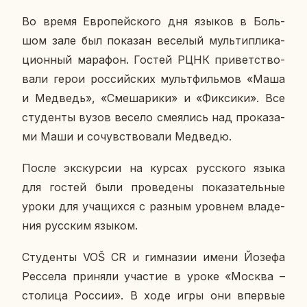
Во время Ев­ро­пей­ско­го дня языков в Боль­
шом зале был по­ка­зан ве­се­лый муль­ти­пли­ка­
ци­он­ный ма­ра­фон. Гостей РЦНК при­вет­ство­
ва­ли герои рос­сий­ских мульт­филь­мов «Маша
и Мед­ведь», «Сме­ша­ри­ки» и «Фик­си­ки». Все
сту­ден­ты вузов весело сме­я­лись над про­ка­за­
ми Маши и со­чув­ство­ва­ли Мед­ве­дю.
После экс­кур­сии на курсах рус­ско­го языка
для гостей были про­ве­де­ны по­ка­за­тель­ные
уроки для уча­щих­ся с разным уров­нем вла­де­
ния рус­ским языком.
Сту­ден­ты VOŠ CR и гим­на­зии имени Йозефа
Рес­се­ла при­ня­ли уча­стие в уроке «Москва –
сто­ли­ца России». В ходе игры они впер­вые