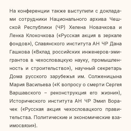
На кон­фе­рен­ции также вы­сту­пи­ли с до­кла­да­
ми со­труд­ни­ки На­ци­о­наль­но­го архива Чеш­
ской Рес­пуб­ли­ки (ЧР) Хелена Но­вач­ко­ва и
Ленка Кло­коч­ко­ва («Рус­ская акция в зер­ка­ле
фондов»), Сла­вян­ско­го ин­сти­ту­та АН ЧР Дана
Гаш­ко­ва («Вклад рос­сий­ских ин­же­не­ров-эми­
гран­тов в че­хо­сло­вац­кую науку, про­мыш­лен­
ность и стро­и­тель­ство»), на­уч­ный сек­ре­тарь
Дома рус­ско­го за­ру­бе­жья им. Сол­же­ни­цы­на
Мария Ва­си­лье­ва («К во­про­су о смерти Сергея
Вар­шав­ско­го – ре­кон­струк­ция его жизни»),
Ис­то­ри­че­ско­го ин­сти­ту­та АН ЧР Эмил Во­ра­
чек («Рус­ская акция че­хо­сло­вац­ко­го пра­ви­
тель­ства. По­ли­ти­че­ские и эко­но­ми­че­ские вза­
и­мо­свя­зи»).