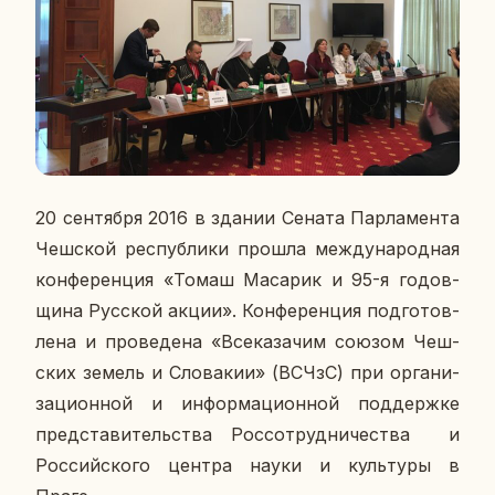
20 сен­тяб­ря 2016 в здании Сената Пар­ла­мен­та
Чеш­ской рес­пуб­ли­ки прошла меж­ду­на­род­ная
кон­фе­рен­ция «Томаш Ма­са­рик и 95-я го­дов­
щи­на Рус­ской акции». Кон­фе­рен­ция под­го­тов­
ле­на и про­ве­де­на «Все­ка­за­чим союзом Чеш­
ских земель и Сло­ва­кии» (ВСЧзС) при ор­га­ни­
за­ци­он­ной и ин­фор­ма­ци­он­ной под­держ­ке
пред­ста­ви­тель­ства Рос­со­труд­ни­че­ства и
Рос­сий­ско­го центра науки и куль­ту­ры в