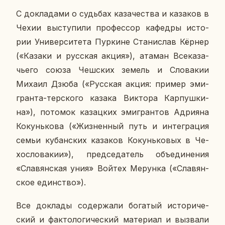
С до­кла­да­ми о судь­бах ка­за­че­ства и ка­за­ков в
Чехии вы­сту­пи­ли про­фес­сор ка­фед­ры ис­то­
рии Уни­вер­си­те­та Пур­кине Ста­ни­слав Кёрнер
(«Казаки и рус­ская акция»), атаман Все­ка­за­
чье­го союза Чеш­ских земель и Сло­ва­кии
Михаил Дзюба («Рус­ская акция: пример эми­
гран­та-тер­ско­го казака Вик­то­ра Кар­пуш­ки­
на»), по­то­мок ка­зац­ких эми­гран­тов Ад­ри­я­на
Ко­кунь­ко­ва («Жиз­нен­ный путь и ин­те­гра­ция
семьи ку­бан­ских ка­за­ков Ко­кунь­ко­вых в Че­
хо­сло­ва­кии»), пред­се­да­тель объ­еди­не­ния
«Сла­вян­ская уния» Войтех Ме­рун­ка («Сла­вян­
ское един­ство»).
Все до­кла­ды со­дер­жа­ли бо­га­тый ис­то­ри­че­
ский и фак­то­ло­ги­че­ский ма­те­ри­ал и вы­зва­ли