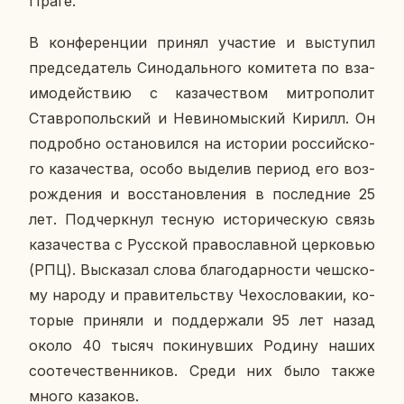
Праге.
В кон­фе­рен­ции принял уча­стие и вы­сту­пил
пред­се­да­тель Си­но­даль­но­го ко­ми­те­та по вза­
и­мо­дей­ствию с ка­за­че­ством мит­ро­по­лит
Став­ро­поль­ский и Неви­но­мыс­кий Кирилл. Он
по­дроб­но оста­но­вил­ся на ис­то­рии рос­сий­ско­
го ка­за­че­ства, особо вы­де­лив период его воз­
рож­де­ния и вос­ста­нов­ле­ния в по­след­ние 25
лет. Под­черк­нул тесную ис­то­ри­че­скую связь
ка­за­че­ства с Рус­ской пра­во­слав­ной цер­ко­вью
(РПЦ). Вы­ска­зал слова бла­го­дар­но­сти чеш­ско­
му народу и пра­ви­тель­ству Че­хо­сло­ва­кии, ко­
то­рые при­ня­ли и под­дер­жа­ли 95 лет назад
около 40 тысяч по­ки­нув­ших Родину наших
со­оте­че­ствен­ни­ков. Среди них было также
много ка­за­ков.