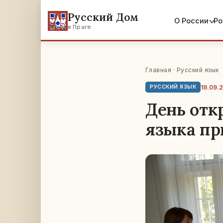
Русский Дом
О России
Ро
в Праге
Главная
·
Русский язык
19.09.
РУССКИЙ ЯЗЫК
День отк
языка пр