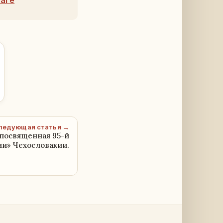
раге
ледующая статья →
 посвященная 95-й
ии» Чехословакии.