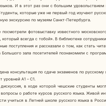
 языков. И в этот раз они с боль­шим удо­воль­стви­ем 
Сту­ден­ты, ко­то­рые уже не первый год изу­ча­ют рус­с
ь­ную экс­кур­сию по музеям Санкт-Пе­тер­бур­га.
­смот­ре­ли фо­то­вы­став­ку из­вест­но­го мос­ков­ско­г
 ко­то­рый всегда с тобой». В биб­лио­те­ке со­труд­ни­
е по­ступ­ле­ния и рас­ска­за­ли о том, как стать чи­та­т
оль­шо­го зала по­се­ти­те­лей по­зна­ко­ми­ли с про­грам
е­на кон­суль­та­ция по сдаче эк­за­ме­нов по рус­ско­му
ат уров­ней А1 – С1.
ь дис­кус­сия, в ходе ко­то­рой чеш­ские сту­ден­ты мог
их во­про­сы о работе курсов рус­ско­го языка. Живой ин
о­сти учить­ся в Летней школе рус­ско­го языка в Росси