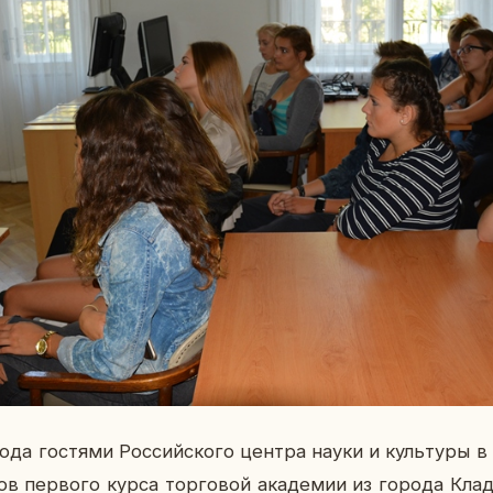
года го­стя­ми Рос­сий­ско­го центра науки и куль­ту­ры
­тов пер­во­го курса тор­го­вой ака­де­мии из города Кл