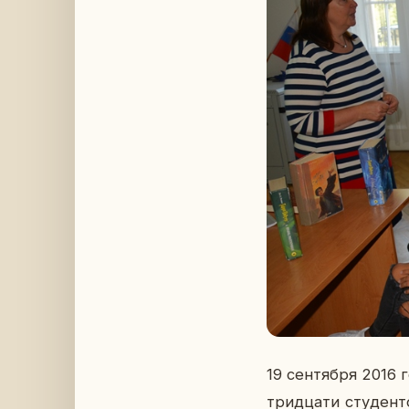
19 сен­тяб­ря 2016 
трид­ца­ти сту­ден