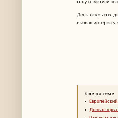
году от­ме­ти­ли св
День от­кры­тых д
вызвал ин­те­рес у 
Ещё по теме
Европейский 
День открыт