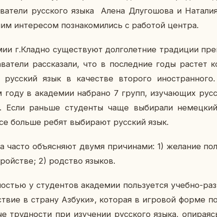
да­ва­те­ли рус­ско­го языка Алена Длу­го­шо­ва и На­та­ли
им ин­те­ре­сом по­зна­ко­ми­лись с ра­бо­той центра.
мии г.Кладно су­ще­ству­ют дол­го­лет­ние тра­ди­ции пре­
­ва­те­ли рас­ска­за­ли, что в по­след­ние годы растет ко
х рус­ский язык в ка­че­стве вто­ро­го ино­стран­но­г
 году в ака­де­мии на­бра­но 7 групп, изу­ча­ю­щих рус
к. Если раньше сту­ден­ты чаще вы­би­ра­ли немец­кий
се больше ребят вы­би­ра­ют рус­ский язык.
часто объ­яс­ня­ют двумя при­чи­на­ми: 1) же­ла­ние по­
рой­стве; 2) род­ство языков.
но­стью у сту­ден­тов ака­де­мии поль­зу­ет­ся учебно-раз­
ствие в страну Азбуки», ко­то­рая в иг­ро­вой форме по­
е труд­но­сти при изу­че­нии рус­ско­го языка, опи­ра­я