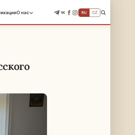
ликации
О нас
RU
CZ
сского