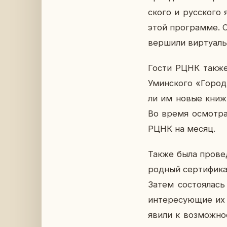
ско­го и рус­ско­го
этой про­грам­ме. 
вер­ши­ли вир­ту­ал
Гости РЦНК также по
Умин­ско­го «Город,
ли им новые книж­ны
Во время осмот­ра Б
РЦНК на месяц.
Также была про­ве­д
род­ный сер­ти­фи­к
Затем со­сто­я­лас
ин­те­ре­су­ю­щие 
яви­ли к воз­мож­н