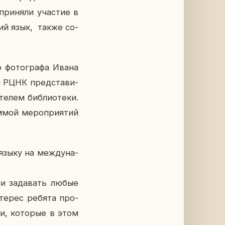
при­ня­ли уча­стие в
кий язык, также со­
о фо­то­гра­фа Ивана
ки РЦНК пред­ста­ви­
е­лем биб­лио­те­ки.
­мой ме­ро­при­я­тий
 языку на меж­ду­на­
ли за­да­вать любые
­те­рес ребята про­
и, ко­то­рые в этом