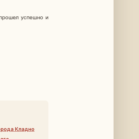
 прошел успеш­но и
орода Кладно