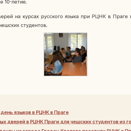
ое 10-летие.
верей на курсах рус­ско­го языка при РЦНК в Праге
чеш­ских сту­ден­тов.
день языков в РЦНК в Праге
ых дверей в РЦНК Праги для чешских студентов из г