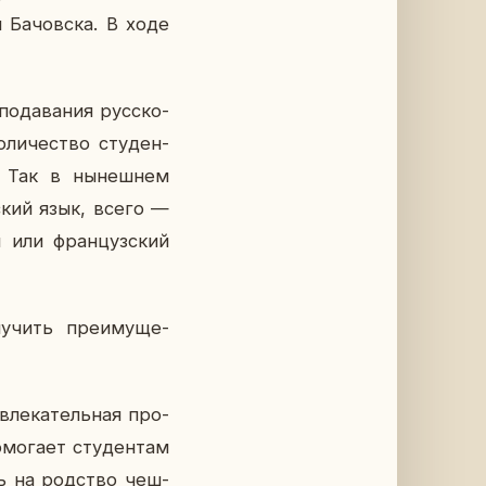
я Ба­чов­ска. В ходе
по­да­ва­ния рус­ско­
­ли­че­ство сту­ден­
о. Так в ны­неш­нем
­ский язык, всего —
 или фран­цуз­ский
лу­чить пре­иму­ще­
вле­ка­тель­ная про­
мо­га­ет сту­ден­там
сь на род­ство чеш­