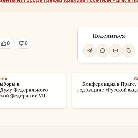
денты из города Градец Кралове посетили РЦНК в П
Поделиться
0
0
тья
С
выборы в
Конференция в Праге,
 Думу Федерального
годовщине «Русской акц
ской Федерации VII