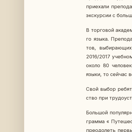
при­е­ха­ли пре­по­
экс­кур­сии с боль­ш
В тор­го­вой ака­де­
го языка. Пре­по­да
тов, вы­би­ра­ю­щи
2016/2017 учеб­ном
около 80 че­ло­ве
языки, то сейчас в
Свой выбор ребята 
ство при тру­до­уст
Боль­шой по­пу­ляр­
грам­ма « Пу­те­ше­
пре­одо­леть первы