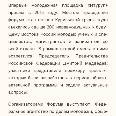
Впер­вые мо­ло­деж­ная пло­щад­ка «Итуруп»
прошла в 2015 году. Местом про­ве­де­ния
форума стал остров Ку­риль­ской гряды, куда
съе­ха­лись свыше 200 нерав­но­душ­ных к бу­ду­
ще­му Во­сто­ка России мо­ло­дых ученых и спе­
ци­а­ли­стов, ма­ги­стран­тов и ас­пи­ран­тов со
всей страны. В рамках второй смены с ними
встре­тил­ся Пред­се­да­тель Пра­ви­тель­ства
Рос­сий­ской Фе­де­ра­ции Дмит­рий Мед­ве­дев:
участ­ни­ки пред­ста­ви­ли пре­мье­ру про­ек­ты,
ко­то­рые были раз­ра­бо­та­ны в период об­ра­зо­
ва­тель­ной про­грам­мы и задали ак­ту­аль­ные
во­про­сы.
Ор­га­ни­за­то­ра­ми Форума вы­сту­па­ют: Фе­де­
раль­ное агент­ство по делам мо­ло­дё­жи, Об­ще­