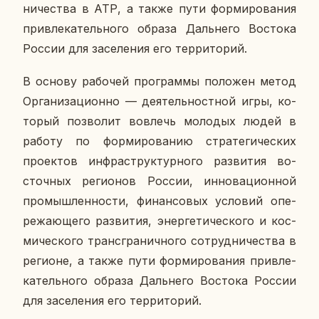
ни­че­ства в АТР, а также пути фор­ми­ро­ва­ния
при­вле­ка­тель­но­го образа Даль­не­го Во­сто­ка
России для за­се­ле­ния его тер­ри­то­рий.
В основу ра­бо­чей про­грам­мы по­ло­жен метод
Ор­га­ни­за­ци­он­но — де­я­тель­ност­ной игры, ко­
то­рый поз­во­лит во­влечь мо­ло­дых людей в
работу по фор­ми­ро­ва­нию стра­те­ги­че­ских
про­ек­тов ин­фра­струк­тур­но­го раз­ви­тия во­
сточ­ных ре­ги­о­нов России, ин­но­ва­ци­он­ной
про­мыш­лен­но­сти, фи­нан­со­вых усло­вий опе­
ре­жа­ю­ще­го раз­ви­тия, энер­ге­ти­че­ско­го и кос­
ми­че­ско­го транс­гра­нич­но­го со­труд­ни­че­ства в
ре­ги­оне, а также пути фор­ми­ро­ва­ния при­вле­
ка­тель­но­го образа Даль­не­го Во­сто­ка России
для за­се­ле­ния его тер­ри­то­рий.