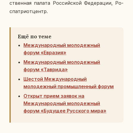
ствен­ная палата Рос­сий­ской Фе­де­ра­ции, Ро­
спат­ри­от­центр.
Ещё по теме
Международный молодежный
форум «Евразия»
Международный молодежный
форум «Таврида»
Шестой Международный
молодежный промышленный форум
Открыт прием заявок на
Международный молодежный
форум «Будущее Русского мира»