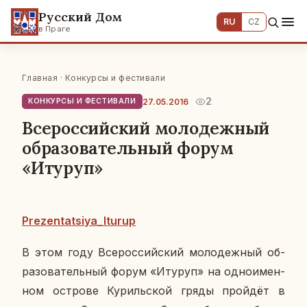
Русский Дом
RU
CZ
в Праге
Главная
·
Конкурсы и фестивали
2
27.05.2016
КОНКУРСЫ И ФЕСТИВАЛИ
Всероссийский молодежный
образовательный форум
«Итуруп»
Prezentatsiya_Iturup
В этом году Все­рос­сий­ский мо­ло­деж­ный об­
ра­зо­ва­тель­ный форум «Итуруп» на од­но­имен­
ном ост­ро­ве Ку­риль­ской гряды прой­дёт в