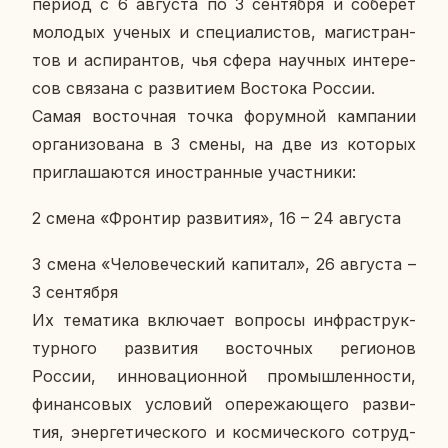
период с 6 ав­гу­ста по 3 сен­тяб­ря и со­бе­рет
мо­ло­дых ученых и спе­ци­а­ли­стов, ма­ги­стран­
тов и ас­пи­ран­тов, чья сфера на­уч­ных ин­те­ре­
сов свя­за­на с раз­ви­ти­ем Во­сто­ка России.
Самая во­сточ­ная точка фо­рум­ной кам­па­нии
ор­га­ни­зо­ва­на в 3 смены, на две из ко­то­рых
при­гла­ша­ют­ся ино­стран­ные участ­ни­ки:
2 смена «Фрон­тир раз­ви­тия», 16 – 24 ав­гу­ста
3 смена «Че­ло­ве­че­ский ка­пи­тал», 26 ав­гу­ста –
3 сен­тяб­ря
Их те­ма­ти­ка вклю­ча­ет во­про­сы ин­фра­струк­
тур­но­го раз­ви­тия во­сточ­ных ре­ги­о­нов
России, ин­но­ва­ци­он­ной про­мыш­лен­но­сти,
фи­нан­со­вых усло­вий опе­ре­жа­ю­ще­го раз­ви­
тия, энер­ге­ти­че­ско­го и кос­ми­че­ско­го со­труд­