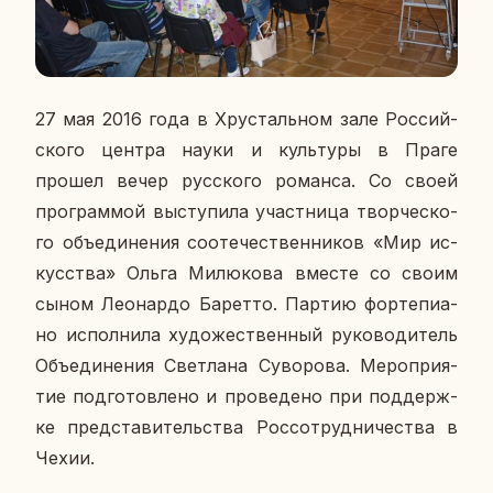
27 мая 2016 года в Хру­сталь­ном зале Рос­сий­
ско­го центра науки и куль­ту­ры в Праге
прошел вечер рус­ско­го ро­ман­са. Со своей
про­грам­мой вы­сту­пи­ла участ­ни­ца твор­че­ско­
го объ­еди­не­ния со­оте­че­ствен­ни­ков «Мир ис­
кус­ства» Ольга Ми­лю­ко­ва вместе со своим
сыном Лео­нар­до Ба­рет­то. Партию фор­те­пи­а­
но ис­пол­ни­ла ху­до­же­ствен­ный ру­ко­во­ди­тель
Объ­еди­не­ния Свет­ла­на Су­во­ро­ва. Ме­ро­при­я­
тие под­го­тов­ле­но и про­ве­де­но при под­держ­
ке пред­ста­ви­тель­ства Рос­со­труд­ни­че­ства в
Чехии.