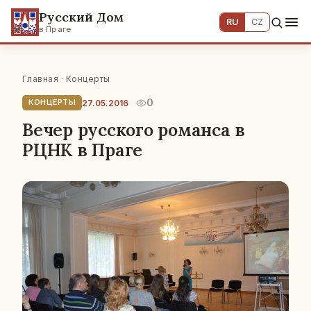
Русский Дом
RU
CZ
в Праге
Главная
·
Концерты
0
27.05.2016
КОНЦЕРТЫ
Вечер русского романса в
РЦНК в Праге