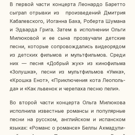
В первой части кон­цер­та Лео­нар­до Ба­рет­то
сыграл от­рыв­ки из про­из­ве­де­ний Дмит­рия
Ка­ба­лев­ско­го, Иоган­на Баха, Ро­бер­та Шумана
и Эд­вар­да Грига. Затем в ис­пол­не­нии Ольги
Ми­лю­ко­вой и ее сына про­зву­ча­ли дет­ские
песни, ко­то­рые со­про­вож­да­лись ви­део­ря­дом
из дет­ских филь­мов и мульт­филь­мов. Среди
них — песня «Добрый жук» из ки­но­филь­ма
«Зо­луш­ка», песни из мульт­филь­мов «Умка»,
«Крошка Енот», «При­клю­че­ния кота Лео­поль­
да» и «Как льве­нок и че­ре­па­ха песню пели».
Во второй части кон­цер­та Ольга Ми­лю­ко­ва
ис­пол­ни­ла из­вест­ные ро­ман­сы и по­пу­ляр­ные
песни на рус­ском, ан­глий­ском и ис­пан­ском
языках: «Романс о ро­ман­се» Беллы Ах­ма­ду­ли­