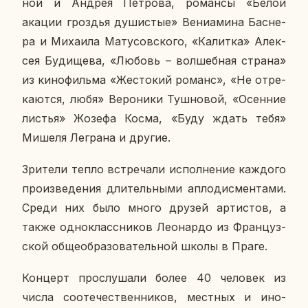
ной и Андрея Пет­ро­ва, ро­ман­сы «Белой
акации гроз­дья ду­ши­стые» Ве­ни­а­ми­на Бас­не­
ра и Ми­ха­и­ла Ма­ту­сов­ско­го, «Ка­лит­ка» Алек­
сея Бу­ди­ще­ва, «Любовь – вол­шеб­ная страна»
из ки­но­филь­ма «Же­сто­кий романс», «Не от­ре­
ка­ют­ся, любя» Ве­ро­ни­ки Туш­но­вой, «Осен­ние
листья» Жозефа Косма, «Буду ждать тебя»
Мишеля Ле­гра­на и другие.
Зри­те­ли тепло встре­ча­ли ис­пол­не­ние каж­до­го
про­из­ве­де­ния дли­тель­ны­ми ап­ло­дис­мен­та­ми.
Среди них было много друзей ар­ти­стов, а
также од­но­класс­ни­ков Лео­нар­до из Фран­цуз­
ской об­ще­об­ра­зо­ва­тель­ной школы в Праге.
Кон­церт про­слу­ша­ли более 40 че­ло­век из
числа со­оте­че­ствен­ни­ков, мест­ных и ино­