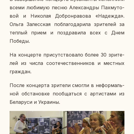
всеми лю­би­мую песню Алек­сан­дры Па­хму­то­
вой и Ни­ко­лая Доб­ро­нра­во­ва «На­деж­да».
Ольга За­лес­ская по­бла­го­да­ри­ла зри­те­лей за
теплый прием и по­здра­ви­ла всех с Днем
Победы.
На кон­цер­те при­сут­ство­ва­ло более 30 зри­те­
лей из числа со­оте­че­ствен­ни­ков и мест­ных
граж­дан.
После кон­цер­та зри­те­ли смогли в нефор­маль­
ной об­ста­нов­ке по­об­щать­ся с ар­ти­ста­ми из
Бе­ла­ру­си и Укра­и­ны.