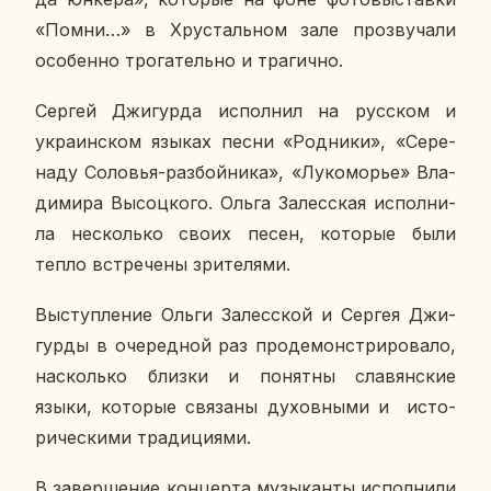
«Помни…» в Хру­сталь­ном зале про­зву­ча­ли
осо­бен­но тро­га­тель­но и тра­гич­но.
Сергей Джи­гур­да ис­пол­нил на рус­ском и
укра­ин­ском языках песни «Род­ни­ки», «Се­ре­
на­ду Со­ло­вья-раз­бой­ни­ка», «Лу­ко­мо­рье» Вла­
ди­ми­ра Вы­соц­ко­го. Ольга За­лес­ская ис­пол­ни­
ла несколь­ко своих песен, ко­то­рые были
тепло встре­че­ны зри­те­ля­ми.
Вы­ступ­ле­ние Ольги За­лес­ской и Сергея Джи­
гур­ды в оче­ред­ной раз про­де­мон­стри­ро­ва­ло,
на­сколь­ко близки и по­нят­ны сла­вян­ские
языки, ко­то­рые свя­за­ны ду­хов­ны­ми и ис­то­
ри­че­ски­ми тра­ди­ци­я­ми.
В за­вер­ше­ние кон­цер­та му­зы­кан­ты ис­пол­ни­ли