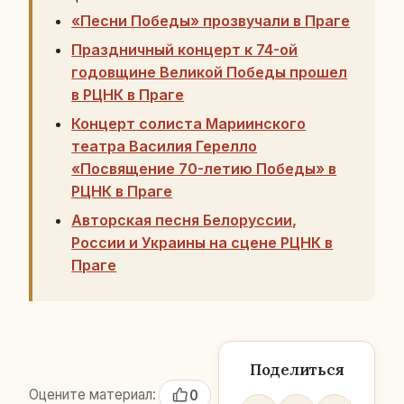
«Песни Победы» прозвучали в Праге
Праздничный концерт к 74-ой
годовщине Великой Победы прошел
в РЦНК в Праге
Концерт солиста Мариинского
театра Василия Герелло
«Посвящение 70-летию Победы» в
РЦНК в Праге
Авторская песня Белоруссии,
России и Украины на сцене РЦНК в
Праге
Поделиться
Оцените материал:
0