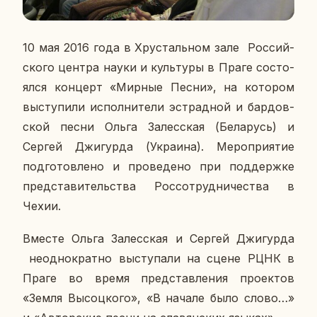
10 мая 2016 года в Хру­сталь­ном зале Рос­сий­
ско­го центра науки и куль­ту­ры в Праге со­сто­
ял­ся кон­церт «Мирные Песни», на ко­то­ром
вы­сту­пи­ли ис­пол­ни­те­ли эст­рад­ной и бар­дов­
ской песни Ольга За­лес­ская (Бе­ла­русь) и
Сергей Джи­гур­да (Укра­и­на). Ме­ро­при­я­тие
под­го­тов­ле­но и про­ве­де­но при под­держ­ке
пред­ста­ви­тель­ства Рос­со­труд­ни­че­ства в
Чехии.
Вместе Ольга За­лес­ская и Сергей Джи­гур­да
неод­но­крат­но вы­сту­па­ли на сцене РЦНК в
Праге во время пред­став­ле­ния про­ек­тов
«Земля Вы­соц­ко­го», «В начале было слово…»