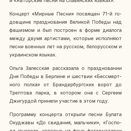
и «Ав­тор­ские песни на сла­вян­ских языках».
Кон­церт «Мирные Песни» по­свя­щен 71-й го­
дов­щине празд­но­ва­ния Ве­ли­кой Победы над
фа­шиз­мом и был по­стро­ен в форме диа­ло­га
между двумя ар­ти­ста­ми, ко­то­рые ис­пол­ня­ют
песни во­ен­ных лет на рус­ском, бе­ло­рус­ском и
укра­ин­ском языках.
Ольга За­лес­ская рас­ска­за­ла о празд­но­ва­нии
Дня Победы в Бер­лине и ше­ствии «Бес­смерт­
но­го полка» от Бран­дер­бург­ских ворот до
Треп­то­ва парка, в ко­то­ром она с Сер­ге­ем
Джи­гур­дой при­ня­ли уча­стие в этом году.
Про­грам­му кон­цер­та от­кры­ли песни Булата
Окуд­жа­вы «До сви­да­ния, маль­чи­ки», «Гос­по­
да юнкера», ко­то­рые на фоне фо­то­вы­став­ки