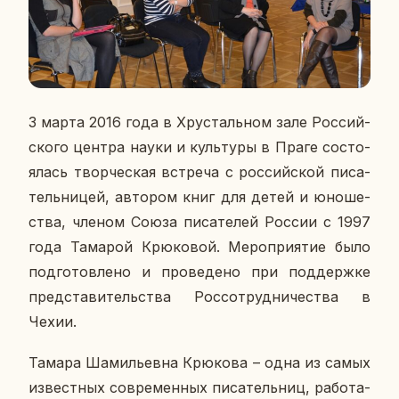
3 марта 2016 года в Хру­сталь­ном зале Рос­сий­
ско­го центра науки и куль­ту­ры в Праге со­сто­
я­лась твор­че­ская встре­ча с рос­сий­ской пи­са­
тель­ни­цей, ав­то­ром книг для детей и юно­ше­
ства, членом Союза пи­са­те­лей России с 1997
года Та­ма­рой Крю­ко­вой. Ме­ро­при­я­тие было
под­го­тов­ле­но и про­ве­де­но при под­держ­ке
пред­ста­ви­тель­ства Рос­со­труд­ни­че­ства в
Чехии.
Тамара Ша­ми­льев­на Крю­ко­ва – одна из самых
из­вест­ных со­вре­мен­ных пи­са­тель­ниц, ра­бо­та­