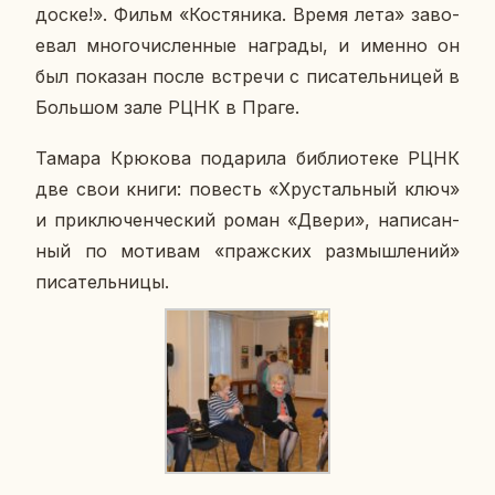
доске!». Фильм «Ко­стя­ни­ка. Время лета» за­во­
е­вал мно­го­чис­лен­ные на­гра­ды, и именно он
был по­ка­зан после встре­чи с пи­са­тель­ни­цей в
Боль­шом зале РЦНК в Праге.
Тамара Крю­ко­ва по­да­ри­ла биб­лио­те­ке РЦНК
две свои книги: по­весть «Хру­сталь­ный ключ»
и при­клю­чен­че­ский роман «Двери», на­пи­сан­
ный по мо­ти­вам «праж­ских раз­мыш­ле­ний»
пи­са­тель­ни­цы.