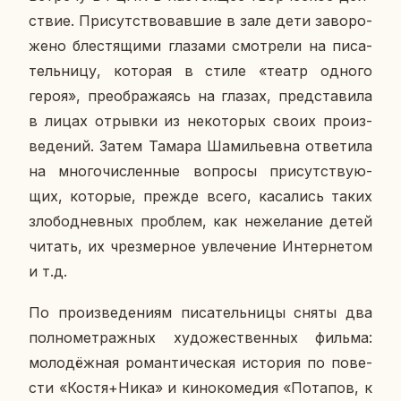
ствие. При­сут­ство­вав­шие в зале дети за­во­ро­
же­но бле­стя­щи­ми гла­за­ми смот­ре­ли на пи­са­
тель­ни­цу, ко­то­рая в стиле «театр одного
героя», пре­об­ра­жа­ясь на глазах, пред­ста­ви­ла
в лицах от­рыв­ки из неко­то­рых своих про­из­
ве­де­ний. Затем Тамара Ша­ми­льев­на от­ве­ти­ла
на мно­го­чис­лен­ные во­про­сы при­сут­ству­ю­
щих, ко­то­рые, прежде всего, ка­са­лись таких
зло­бо­днев­ных про­блем, как неже­ла­ние детей
читать, их чрез­мер­ное увле­че­ние Ин­тер­не­том
и т.д.
По про­из­ве­де­ни­ям пи­са­тель­ни­цы сняты два
пол­но­мет­раж­ных ху­до­же­ствен­ных фильма:
мо­ло­дёж­ная ро­ман­ти­че­ская ис­то­рия по по­ве­
сти «Костя+Ника» и ки­но­ко­ме­дия «По­та­пов, к