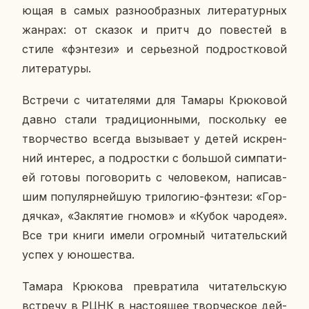
ю­щая в самых раз­но­об­раз­ных ли­те­ра­тур­ных
жанрах: от сказок и притч до по­ве­стей в
стиле «фэн­те­зи» и се­рьез­ной под­рост­ко­вой
ли­те­ра­ту­ры.
Встре­чи с чи­та­те­ля­ми для Тамары Крю­ко­вой
давно стали тра­ди­ци­он­ны­ми, по­сколь­ку ее
твор­че­ство всегда вы­зы­ва­ет у детей ис­крен­
ний ин­те­рес, а под­рост­ки с боль­шой сим­па­ти­
ей готовы по­го­во­рить с че­ло­ве­ком, на­пи­сав­
шим по­пу­ляр­ней­шую три­ло­гию-фэн­те­зи: «Гор­
дяч­ка», «За­кля­тие гномов» и «Кубок ча­ро­дея».
Все три книги имели огром­ный чи­та­тель­ский
успех у юно­ше­ства.
Тамара Крю­ко­ва пре­вра­ти­ла чи­та­тель­скую
встре­чу в РЦНК в на­сто­я­щее твор­че­ское дей­