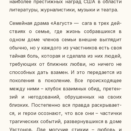
наи­бо­лее пре­стиж­ных наград США в об­ла­сти
ли­те­ра­ту­ры, жур­на­ли­сти­ки, музыки и театра.
Се­мей­ная драма «Август» — сага в трех дей­
стви­ях о семье, где жизнь со­брав­ших­ся в
одном доме членов семьи внешне вы­гля­дит
обычно, но у каж­до­го из участ­ни­ков есть своя
тайная боль, ко­то­рая и сде­ла­ла из них людей,
тре­бу­ю­щих от ближ­них любви, но ничего не
спо­соб­ных дать взамен. И это пе­ре­да­ет­ся из
по­ко­ле­ния в по­ко­ле­ние. Все про­ис­хо­дя­щее
между ними – клубок вза­им­ных обид, пре­тен­
зий и него­до­ва­ний, об­ру­шен­ных на своих
близ­ких. По­сте­пен­но вся правда рас­кры­ва­ет­
ся, и герои осо­зна­ют, что все они – ча­стич­ки
тра­ги­че­ских со­бы­тий, раз­вер­нув­ших­ся в доме
Уэ­с­то­нов. Две мо­гу­чие стихии – любовь и