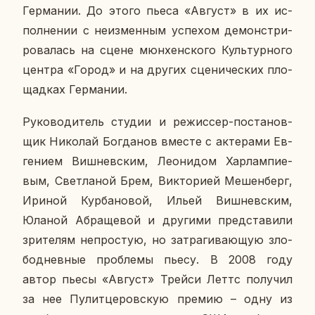
Гер­ма­нии. До этого пьеса «Август» в их ис­
пол­не­нии с неиз­мен­ным успе­хом де­мон­стри­
ро­ва­лась на сцене мюн­хен­ско­го Куль­тур­но­го
центра «Город» и на других сце­ни­че­ских пло­
щад­ках Гер­ма­нии.
Ру­ко­во­ди­тель студии и ре­жис­сер-по­ста­нов­
щик Ни­ко­лай Бог­да­нов вместе с ак­те­ра­ми Ев­
ге­ни­ем Виш­нев­ским, Лео­ни­дом Хар­лам­пи­е­
вым, Свет­ла­ной Брем, Вик­то­ри­ей Ме­шен­берг,
Ириной Кур­ба­но­вой, Ильей Виш­нев­ским,
Юланой Аб­ра­ще­вой и дру­ги­ми пред­ста­ви­ли
зри­те­лям непро­стую, но за­тра­ги­ва­ю­щую зло­
бо­днев­ные про­бле­мы пьесу. В 2008 году
автор пьесы «Август» Трейси Леттс по­лу­чил
за нее Пу­лит­це­ров­скую премию – одну из