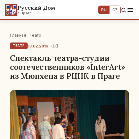
Русский Дом
RU
CZ
в Праге
Главная
·
Театр
1
13.02.2016
ТЕАТР
Спектакль театра-студии
соотечественников «InterArt»
из Мюнхена в РЦНК в Праге