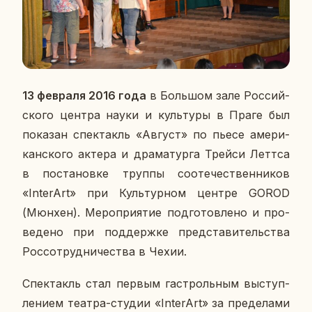
13 фев­ра­ля 2016 года
в Боль­шом зале Рос­сий­
ско­го центра науки и куль­ту­ры в Праге был
по­ка­зан спек­такль «Август» по пьесе аме­ри­
кан­ско­го актера и дра­ма­тур­га Трейси Леттса
в по­ста­нов­ке труппы со­оте­че­ствен­ни­ков
«InterArt» при Куль­тур­ном центре GOROD
(Мюнхен). Ме­ро­при­я­тие под­го­тов­ле­но и про­
ве­де­но при под­держ­ке пред­ста­ви­тель­ства
Рос­со­труд­ни­че­ства в Чехии.
Спек­такль стал первым га­строль­ным вы­ступ­
ле­ни­ем театра-студии «InterArt» за пре­де­ла­ми