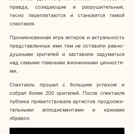
правда, со­зи­да­ю­щие и раз­ру­ши­тель­ные,
тесно пе­ре­пле­та­ют­ся и ста­но­вят­ся темой
спек­так­ля.
Про­ник­но­вен­ная игра ак­те­ров и ак­ту­аль­ность
пред­став­лен­ных ими тем не оста­ви­ли рав­но­
душ­ны­ми зри­те­лей и за­ста­ви­ли за­ду­мать­ся
над самыми глав­ны­ми жиз­нен­ны­ми цен­но­стя­
ми.
Спек­такль прошел с боль­шим успе­хом и
собрал более 200 зри­те­лей. После спек­так­ля
пуб­ли­ка при­вет­ство­ва­ла ар­ти­стов про­дол­жи­
тель­ны­ми ап­ло­дис­мен­та­ми и кри­ка­ми
«браво».