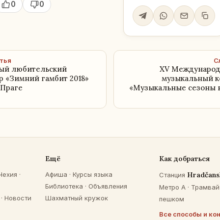
0
0
тья
С
ый любительский
XV Междунаро
 «Зимний гамбит 2018»
музыкальный к
 Праге
«Музыкальные сезоны в
Ещё
Как добраться
Чехия
·
Афиша
·
Курсы языка
Hradčans
Станция
Библиотека
·
Объявления
Метро A · Трамвай 
·
Новости
Шахматный кружок
пешком
Все способы и ко