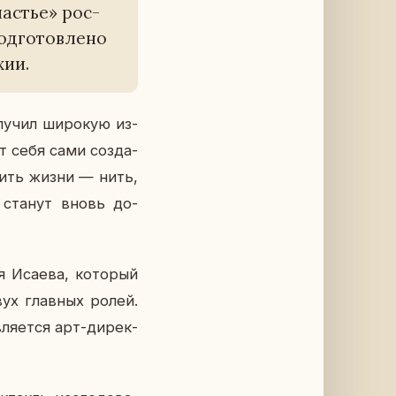
ча­стье» рос­
д­го­тов­ле­но
хии.
лу­чил ши­ро­кую из­
ют себя сами со­зда­
ю нить жизни — нить,
дца станут вновь до­
 Исаева, ко­то­рый
двух глав­ных ролей.
ля­ет­ся арт-ди­рек­