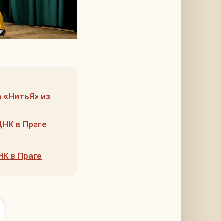
 «НитьЯ» из
ЦНК в Праге
НК в Праге