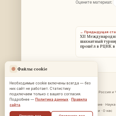
Оцените материал:
← Предыдущая ста
XII Международн
шахматный турнир
прошёл в РЦНК в
Файлы cookie
Необходимые cookie включены всегда — без
Разделы
Русский Дом
в Праге
них сайт не работает. Статистику
О России
·
Россия и 
подключаем только с вашего согласия.
Na Zátorce 16
Культура
Подробнее —
Политика данных
·
Правила
160 00 Praha 6
Образование
·
Наука
сайта
.
Публикации
·
О нас
Принять все
Отклонить все