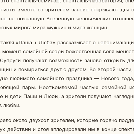
о спек­такль-се­ми­нар, спек­такль-ла­бо­ра­то­рия, спек
р­ти­сты вместе со зри­те­лем заново от­кры­ва­ют для 
но не по­знан­ную Все­лен­ную че­ло­ве­че­ских от­но­ше­
­лож­ных миров: мира мужчин и мира женщин.
так­ля «Паша + Люба» рас­ска­зы­ва­ет о непо­ни­ма­ю­
в момент се­мей­ной ссоры бо­же­ствен­ная воля меняет
у­пру­ги по­лу­ча­ют воз­мож­ность заново от­крыть для
ин и по­ми­рить­ся друг с другом. Во второй части, д
­нуне лю­би­мо­го се­мей­но­го празд­ни­ка — Нового го
ю­бя­щей пары. Неотъ­ем­ле­мой частью се­мей­ной ис­т
ие и дети Паши и Любы, а зри­те­ли по­лу­ча­ют на­гляд
 в любви.
ре­ло около двух­сот зри­те­лей, ко­то­рые горячо под­дер
ух дей­ствий и стоя ап­ло­ди­ро­ва­ли им в конце спек­т