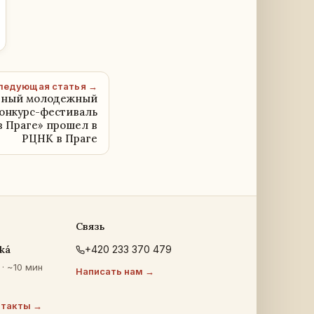
ледующая статья →
дный молодежный
онкурс-фестиваль
 Праге» прошел в
РЦНК в Праге
Связь
ká
+420 233 370 479
· ~10 мин
Написать нам →
нтакты →