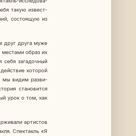
­такль-ис­сле­до­ва­
себя такую из­вест­
ний, со­сто­я­щую из
щих друг друга муже
 ме­ста­ми образ их
 себя за­га­доч­ный
ей­ствие ко­то­рой
да, мы видим раз­ви­
о­рия ста­но­вит­ся
­ный урок о том, как
­жи­ва­ли ар­ти­стов
ак­ля. Спек­такль «Я