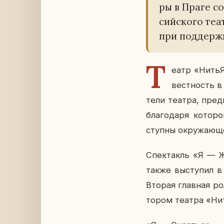
ры в Праге со­
сий­ско­го теа
при под­держ­к
Т
еатр «НитьЯ» 
вест­ность в 
те­ли театра, пред­
бла­го­да­ря ко­то­
ступ­ны окру­жа­ю­щ
Спек­такль «Я — Ж
также вы­сту­пил в 
Вторая глав­ная рол
то­ром театра «Ни