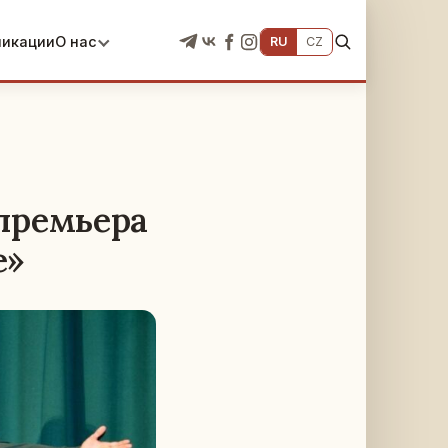
ликации
О нас
RU
CZ
 премьера
е»