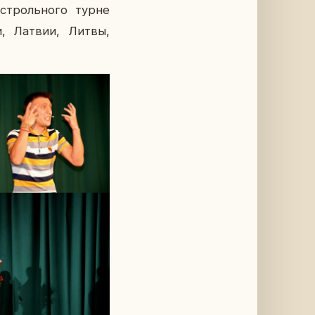
строль­но­го турне
нии, Латвии, Литвы,