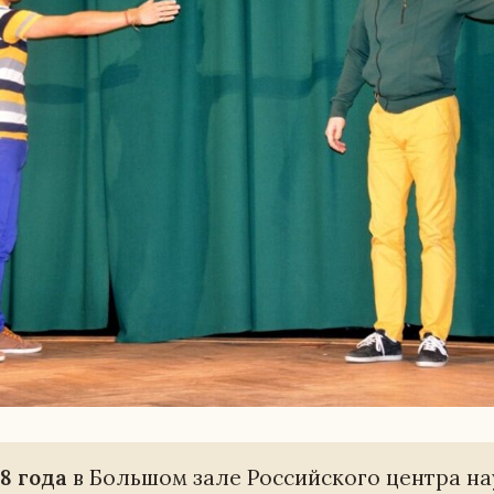
18 года
в Боль­шом зале Рос­сий­ско­го центра на