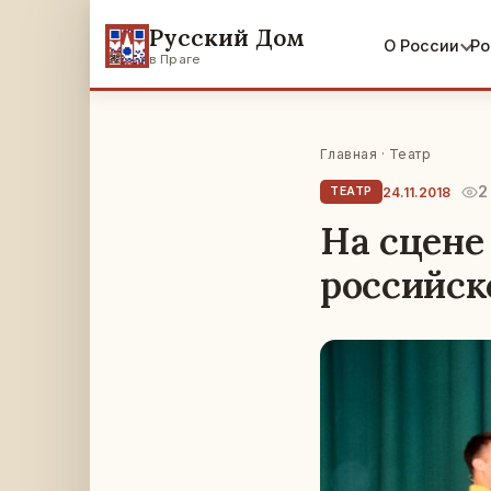
Русский Дом
О России
Ро
в Праге
Главная
·
Театр
2
24.11.2018
ТЕАТР
На сцене
российск