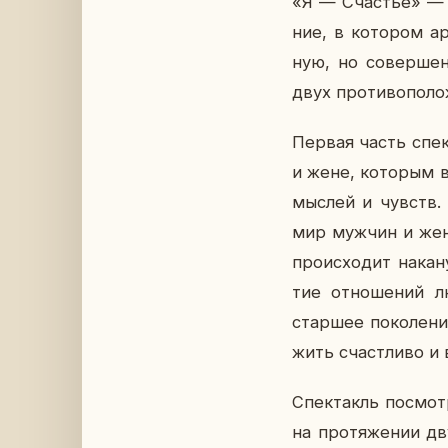
«Я — Сча­стье» — эт
ние, в ко­то­ром а
ную, но со­вер­шен­
двух про­ти­во­по
Первая часть спек­
и жене, ко­то­рым 
мыслей и чувств. С
мир мужчин и женщ
про­ис­хо­дит на­ка
тие от­но­ше­ний л
стар­шее по­ко­ле­н
жить счаст­ли­во и
Спек­такль по­смот­
на про­тя­же­нии дв