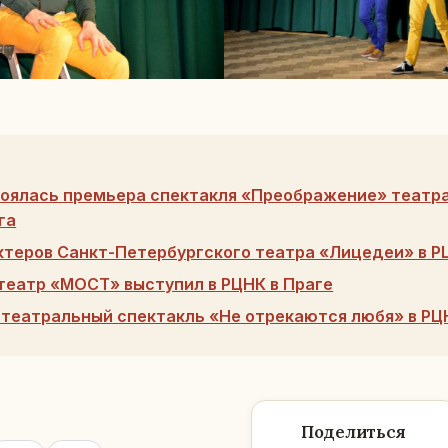
тоялась премьера спектакля «Преображение» театра
га
ктеров Санкт-Петербургского театра «Лицедеи» в Р
театр «МОСТ» выступил в РЦНК в Праге
театральный спектакль «Не отрекаются любя» в РЦ
Поделиться