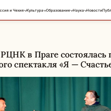
ссия и Чехия
Культура
Образование
Наука
Новости
Пуб
 РЦНК в Праге состоялась
ого спектакля «Я — Счасть