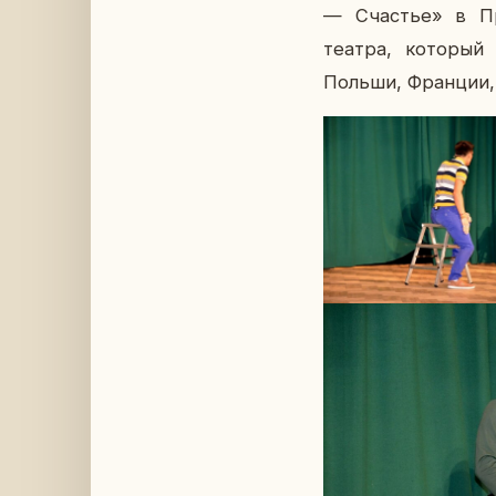
— Сча­стье» в Пра
театра, ко­то­рый 
Польши, Фран­ции, 