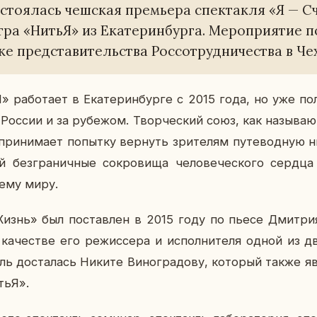
сто­я­лась чеш­ская пре­мье­ра спек­так­ля «Я — С
тра «НитьЯ» из Ека­те­рин­бур­га. Ме­ро­при­я­тие по
е пред­ста­ви­тель­ства Рос­со­труд­ни­че­ства в Че
ра­бо­та­ет в Ека­те­рин­бур­ге с 2015 года, но уже по­
России и за ру­бе­жом. Твор­че­ский союз, как на­зы­ва­
при­ни­ма­ет по­пыт­ку вер­нуть зри­те­лям пу­те­вод­ну
рой без­гра­нич­ные со­кро­ви­ща че­ло­ве­че­ско­го сер
е­му миру.
изнь» был по­став­лен в 2015 году по пьесе Дмит­рия
ка­че­стве его ре­жис­се­ра и ис­пол­ни­те­ля одной из 
ь до­ста­лась Никите Ви­но­гра­до­ву, ко­то­рый также яв­
тьЯ».