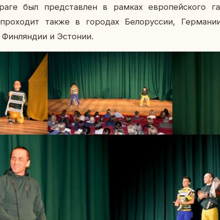
ге был пред­став­лен в рамках ев­ро­пей­ско­го га­
про­хо­дит также в го­ро­дах Бе­ло­рус­сии, Гер­ма­
Фин­лян­дии и Эс­то­нии.