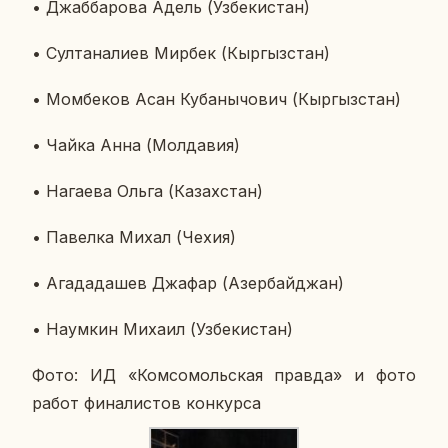
• Джаб­ба­ро­ва Адель (Уз­бе­ки­стан)
• Сул­та­на­ли­ев Мирбек (Кыр­гыз­стан)
• Момбе­ков Асан Ку­ба­ны­чо­вич (Кыр­гыз­стан)
• Чайка Анна (Мол­да­вия)
• На­га­е­ва Ольга (Ка­зах­стан)
• Па­вел­ка Михал (Чехия)
• Ага­да­да­шев Джафар (Азер­бай­джан)
• На­ум­кин Михаил (Уз­бе­ки­стан)
Фото: ИД «Ком­со­моль­ская правда» и фото
работ фи­на­ли­стов кон­кур­са