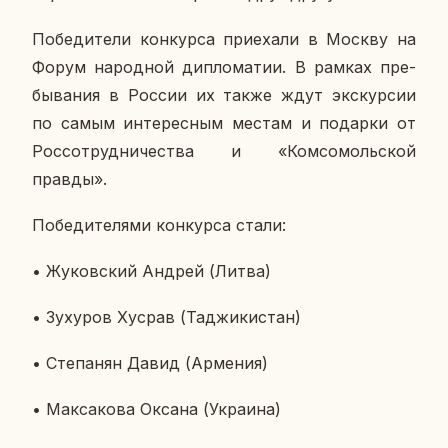
По­бе­ди­те­ли кон­кур­са при­е­ха­ли в Москву на
Форум на­род­ной ди­пло­ма­тии. В рамках пре­
бы­ва­ния в России их также ждут экс­кур­сии
по самым ин­те­рес­ным местам и по­дар­ки от
Рос­со­труд­ни­че­ства и «Ком­со­моль­ской
правды».
По­бе­ди­те­ля­ми кон­кур­са стали:
• Жу­ков­ский Андрей (Литва)
• Зух­уров Хусрав (Та­джи­ки­стан)
• Сте­па­нян Давид (Ар­ме­ния)
• Мак­са­ко­ва Оксана (Укра­и­на)