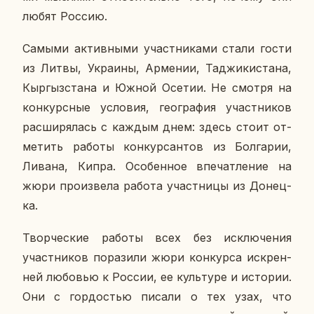
любят Россию.
Самыми ак­тив­ны­ми участ­ни­ка­ми стали гости
из Литвы, Укра­и­ны, Ар­ме­нии, Та­джи­ки­ста­на,
Кыр­гыз­ста­на и Южной Осетии. Не смотря на
кон­курс­ные усло­вия, гео­гра­фия участ­ни­ков
рас­ши­ря­лась с каждым днем: здесь стоит от­
ме­тить работы кон­кур­сан­тов из Бол­га­рии,
Ливана, Кипра. Осо­бен­ное впе­чат­ле­ние на
жюри про­из­ве­ла работа участ­ни­цы из До­нец­
ка.
Твор­че­ские работы всех без ис­клю­че­ния
участ­ни­ков по­ра­зи­ли жюри кон­кур­са ис­крен­
ней лю­бо­вью к России, ее куль­ту­ре и ис­то­рии.
Они с гор­до­стью писали о тех узах, что