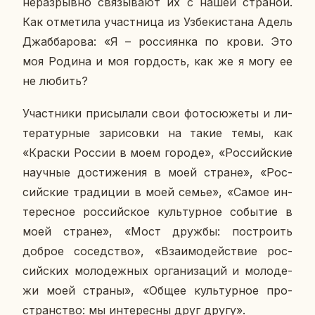
нераз­рыв­но свя­зы­ва­ют их с нашей стра­ной.
Как от­ме­ти­ла участ­ни­ца из Уз­бе­ки­ста­на Адель
Джаб­ба­ро­ва: «Я – рос­си­ян­ка по крови. Это
моя Родина и моя гор­дость, как же я могу ее
не любить?
Участ­ни­ки при­сы­ла­ли свои фо­то­сю­же­ты и ли­
те­ра­тур­ные за­ри­сов­ки на такие темы, как
«Краски России в моем городе», «Рос­сий­ские
на­уч­ные до­сти­же­ния в моей стране», «Рос­
сий­ские тра­ди­ции в моей семье», «Самое ин­
те­рес­ное рос­сий­ское куль­тур­ное со­бы­тие в
моей стране», «Мост дружбы: по­стро­ить
доброе со­сед­ство», «Вза­и­мо­дей­ствие рос­
сий­ских мо­ло­деж­ных ор­га­ни­за­ций и мо­ло­де­
жи моей страны», «Общее куль­тур­ное про­
стран­ство: мы ин­те­рес­ны друг другу».