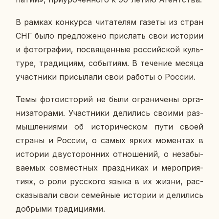
В рамках кон­кур­са чи­та­те­лям газеты из стран
СНГ было пред­ло­же­но при­слать свои ис­то­рии
и фо­то­гра­фии, по­свя­щен­ные рос­сий­ской куль­
ту­ре, тра­ди­ци­ям, со­бы­ти­ям. В те­че­ние месяца
участ­ни­ки при­сы­ла­ли свои работы о России.
Темы фо­то­и­сто­рий не были огра­ни­че­ны ор­га­
ни­за­то­ра­ми. Участ­ни­ки де­ли­лись своими раз­
мыш­ле­ни­я­ми об ис­то­ри­че­ском пути своей
страны и России, о самых ярких мо­мен­тах в
ис­то­рии дву­сто­рон­них от­но­ше­ний, о неза­бы­
ва­е­мых сов­мест­ных празд­ни­ках и ме­ро­при­я­
ти­ях, о роли рус­ско­го языка в их жизни, рас­
ска­зы­ва­ли свои се­мей­ные ис­то­рии и де­ли­лись
доб­ры­ми тра­ди­ци­я­ми.