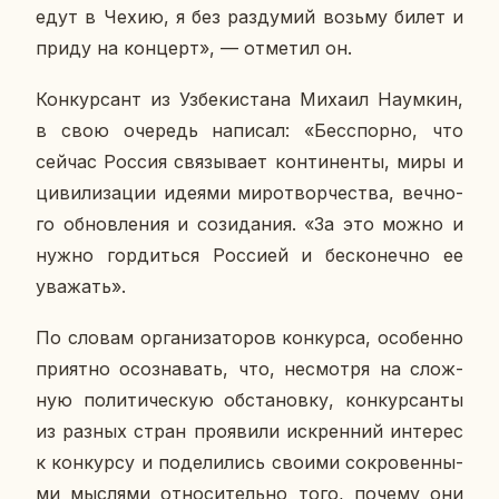
едут в Чехию, я без раз­ду­мий возьму билет и
приду на кон­церт», — от­ме­тил он.
Кон­кур­сант из Уз­бе­ки­ста­на Михаил На­ум­кин,
в свою оче­редь на­пи­сал: «Бес­спор­но, что
сейчас Россия свя­зы­ва­ет кон­ти­нен­ты, миры и
ци­ви­ли­за­ции идеями ми­ро­твор­че­ства, веч­но­
го об­нов­ле­ния и со­зи­да­ния. «За это можно и
нужно гор­дить­ся Рос­си­ей и бес­ко­неч­но ее
ува­жать».
По словам ор­га­ни­за­то­ров кон­кур­са, осо­бен­но
при­ят­но осо­зна­вать, что, несмот­ря на слож­
ную по­ли­ти­че­скую об­ста­нов­ку, кон­кур­сан­ты
из разных стран про­яви­ли ис­крен­ний ин­те­рес
к кон­кур­су и по­де­ли­лись своими со­кро­вен­ны­
ми мыс­ля­ми от­но­си­тель­но того, почему они