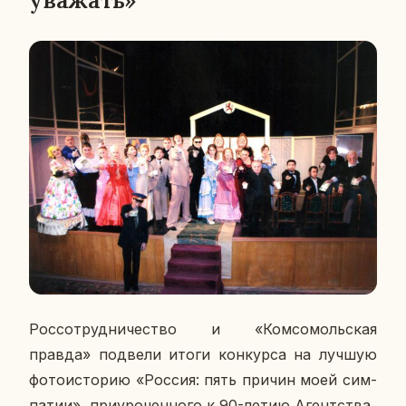
уважать»
Рос­со­труд­ни­че­ство и «Ком­со­моль­ская
правда» под­ве­ли итоги кон­кур­са на лучшую
фо­то­и­сто­рию «Россия: пять причин моей сим­
па­тии», при­уро­чен­но­го к 90-летию Агент­ства.