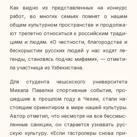
Как видно из пред­став­лен­ных на кон­курс
работ, во многих семьях помнят о нашем
общем куль­тур­ном про­стран­стве и про­дол­жа­
ют тре­пет­но от­но­сить­ся к рос­сий­ским тра­ди­
ци­ям и людям. «О чест­но­сти, бла­го­род­стве и
бес­ко­ры­стии рус­ских людей у нас ходят ле­
ген­ды, ста­но­вясь подчас мифами», — от­ме­ти­
ла участ­ни­ца из Уз­бе­ки­ста­на.
Для сту­ден­та чеш­ск­ско­го уни­вер­си­те­та
Михала Па­вел­ки спор­тив­ные со­бы­тия, про­
шед­шие в про­шлом году в Чехии, стали на­
сто­я­щим ори­ен­ти­ром в мире нашей куль­ту­ры.
Автор от­ме­тил, что несмот­ря на все бес­смыс­
лен­ные санк­ции, он ста­ра­ет­ся узна­вать рус­
скую куль­ту­ру. «Если га­стро­ле­ры снова при­