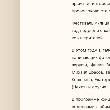
яркие и ин­те­рес
провел около ста ра
Фе­сти­валь «Улица
год подряд и с каж
ков и зри­те­лей.
В этом году в га­ле
на­чи­на­ю­щих фо­т
ла­русь), Филип Ва
Михаил Ерасов, Ни­к
Ко­ше­ле­ва, Ека­те­
(Чехия) и другие.
В про­грам­ме кон­ц
ве­де­ни­я­ми лю­би