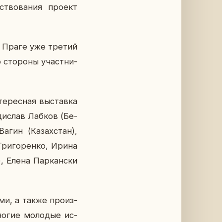
ство­ва­ния проект
 в Праге уже третий
сто­ро­ны участ­ни­
е­рес­ная вы­став­ка
­ди­слав Лабков (Бе­
агин (Ка­зах­стан),
Гри­го­рен­ко, Ирина
н), Елена Пар­кан­ски
­ми, а также про­из­
многие мо­ло­дые ис­