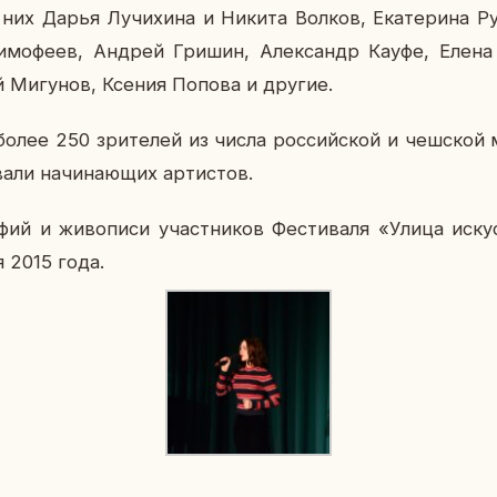
и них Дарья Лу­чи­хи­на и Никита Волков, Ека­те­ри­на
Ти­мо­фе­ев, Андрей Гришин, Алек­сандр Кауфе, Елена 
ний Ми­гу­нов, Ксения Попова и другие.
более 250 зри­те­лей из числа рос­сий­ской и чеш­ской 
­ли на­чи­на­ю­щих ар­ти­стов.
а­фий и жи­во­пи­си участ­ни­ков Фе­сти­ва­ля «Улица ис­к
я 2015 года.