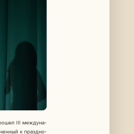
ошел III меж­ду­на­
­чен­ный к празд­но­