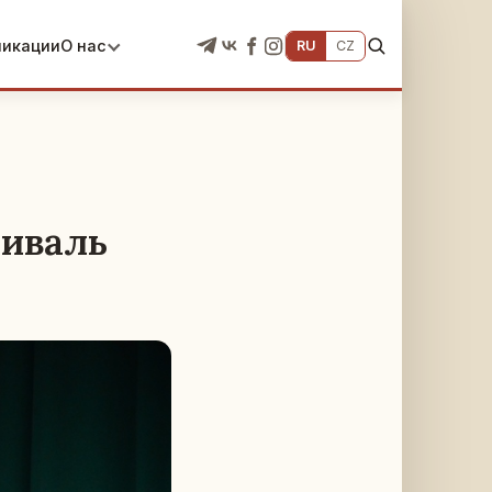
ликации
О нас
RU
CZ
иваль