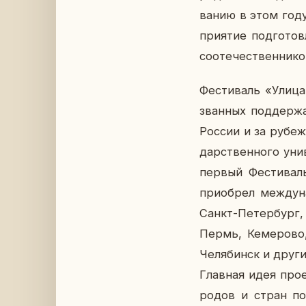
ва­нию в этом году 
при­я­тие под­го­тов
со­оте­че­ствен­ни­к
Фе­сти­валь «Улица
зван­ных под­дер­ж
России и за ру­бе­жо
дар­ствен­но­го уни
первый Фе­сти­вал
при­об­рел меж­ду­н
Санкт-Пе­тер­бур
Пермь, Ке­ме­ро­во,
Че­ля­бинск и други
Глав­ная идея про­
ро­дов и стран по