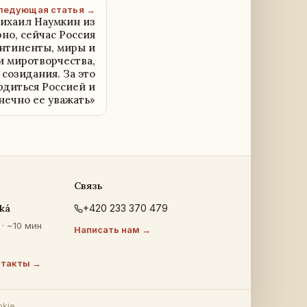
ледующая статья →
Михаил Наумкин из
рно, сейчас Россия
онтиненты, миры и
 миротворчества,
созидания. За это
рдиться Россией и
нечно ее уважать»
Связь
ká
+420 233 370 479
· ~10 мин
Написать нам →
нтакты →
okie