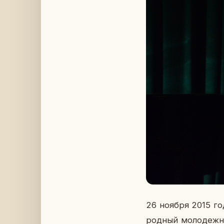
26 ноября 2015 год
род­ный мо­ло­деж­н