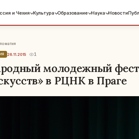
ссия и Чехия
Культура
Образование
Наука
Новости
Пуб
ломатия
1
26.11.2015
ИЯ
родный молодежный фест
скусств» в РЦНК в Праге