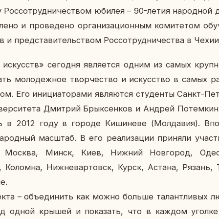
Рос­со­труд­ни­че­ством юбилея – 90-летия на­род­ной д
­ле­но и про­ве­де­но ор­га­ни­за­ци­он­ным ко­ми­те­том об
ов и пред­ста­ви­тель­ством Рос­со­труд­ни­че­ства в Чехии
 ис­кусств» се­го­дня яв­ля­ет­ся одним из самых круп­н
ать мо­ло­деж­ное твор­че­ство и ис­кус­ство в самых р
м. Его ини­ци­а­то­ра­ми яв­ля­ют­ся сту­ден­ты Санкт-Пе­т
­вер­си­те­та Дмит­рий Брык­сен­ков и Андрей По­тем­кин,
ь в 2012 году в городе Ки­ши­не­ве (Мол­да­вия). Впо
а­род­ный мас­штаб. В его ре­а­ли­за­ции при­ня­ли уча
г, Москва, Минск, Киев, Нижний Нов­го­род, Одессы
 Ко­лом­на, Ниж­не­вар­товск, Курск, Астана, Рязань, Т
е.
ек­та – объ­еди­нить как можно больше та­лант­ли­вых 
д одной крышей и по­ка­зать, что в каждом уголке п