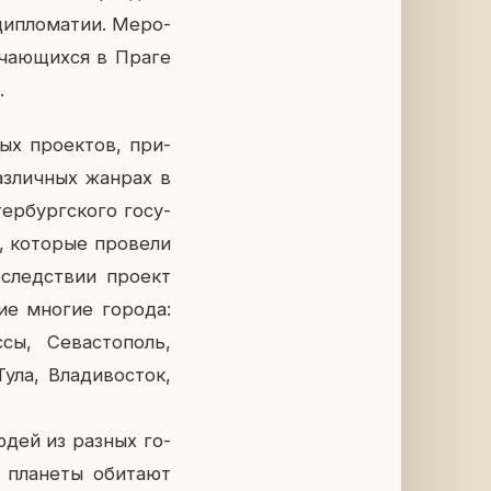
и­пло­ма­тии. Ме­ро­
у­ча­ю­щих­ся в Праге
.
ых про­ек­тов, при­
аз­лич­ных жанрах в
ер­бург­ско­го го­су­
 ко­то­рые про­ве­ли
­след­ствии проект
­стие многие города:
, Се­ва­сто­поль,
ула, Вла­ди­во­сток,
людей из разных го­
ла­не­ты оби­та­ют