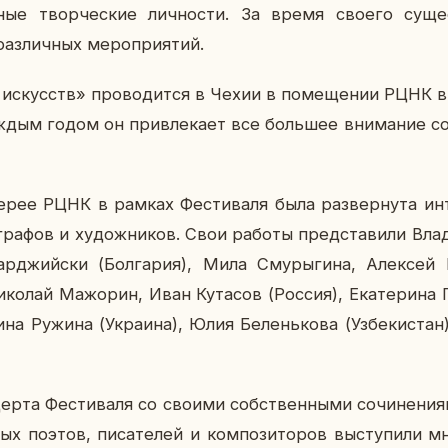
­ные твор­че­ские лич­но­сти. За время своего су­ще­
з­лич­ных ме­ро­при­я­тий.
 ис­кусств» про­во­дит­ся в Чехии в по­ме­ще­нии РЦНК
дым годом он при­вле­ка­ет все боль­шее вни­ма­ние со 
­рее РЦНК в рамках Фе­сти­ва­ля была раз­вер­ну­та ин­т
о­гра­фов и ху­дож­ни­ков. Свои работы пред­ста­ви­ли Вла
р­джий­ски (Бол­га­рия), Мила Сму­ры­ги­на, Алек­сей В
о­лай Ма­жо­рин, Иван Ку­та­сов (Россия), Ека­те­ри­на 
ри­на Ружина (Укра­и­на), Юлия Бе­лень­ко­ва (Уз­бе­ки­ста
ер­та Фе­сти­ва­ля со своими соб­ствен­ны­ми со­чи­не­ни­я
­мых поэтов, пи­са­те­лей и ком­по­зи­то­ров вы­сту­пи­ли 