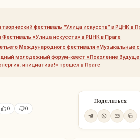
творческий фестиваль “Улица искусств” в РЦНК в П
Фестиваль «Улица искусств» в РЦНК в Праге
етьего Международного фестиваля «Музыкальные с
одный молодежный форум-квест «Поколение будуще
энергия, инициатива!» прошел в Праге
Поделиться
0
0