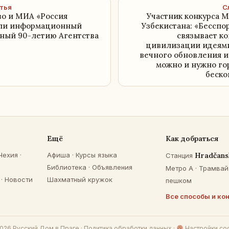
тья
С
во и МИА «Россия
Участник конкурса 
или информационный
Узбекистана: «Бесспо
нный 90-летию Агентства
связывает к
цивилизации идеями
вечного обновления и 
можно и нужно го
беско
Ещё
Как добраться
Чехия
·
Афиша
·
Курсы языка
Hradčans
Станция
Библиотека
·
Объявления
Метро A · Трамвай 
·
Новости
Шахматный кружок
пешком
Все способы и ко
026 Русский Дом в Праге ·
Политика обработки данных
·
Настройки co