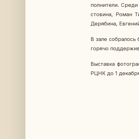
пол­ни­те­ли. Сред
сто­ви­на, Роман 
Де­ря­би­на, Ев­ге­
В зале со­бра­лось 
горячо под­дер­жи­ва
Вы­став­ка фо­то­гр
РЦНК до 1 де­каб­р