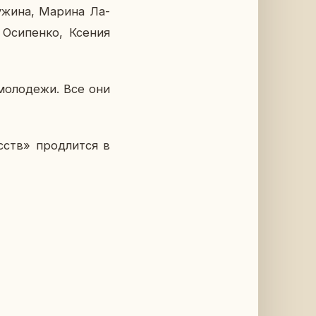
 Ружина, Марина Ла­
Оси­пен­ко, Ксения
мо­ло­де­жи. Все они
усств» про­длит­ся в