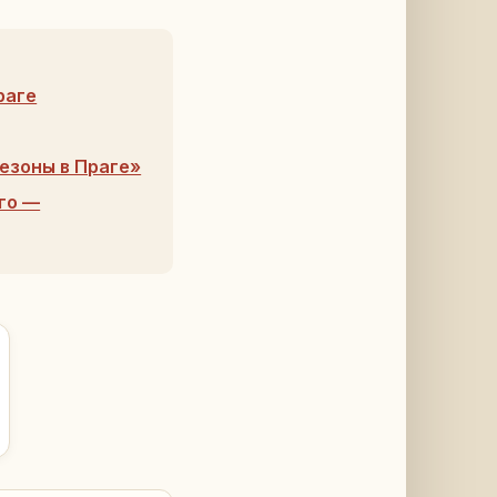
раге
езоны в Праге»
го —