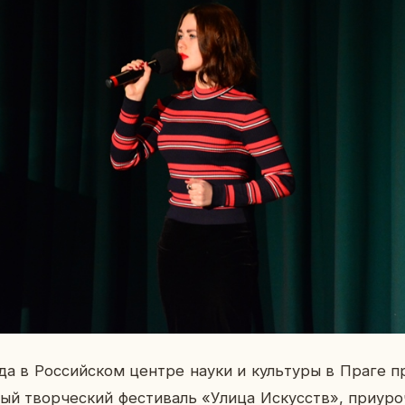
а в Рос­сий­ском центре науки и куль­ту­ры в Праге пр
ый твор­че­ский фе­сти­валь «Улица Ис­кусств», при­уро