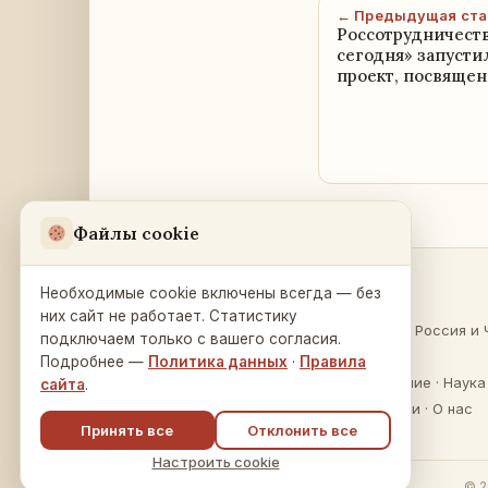
← Предыдущая ста
Россотрудничест
сегодня» запуст
проект, посвяще
Файлы cookie
Необходимые cookie включены всегда — без
Разделы
Русский Дом
в Праге
них сайт не работает. Статистику
О России
·
Россия и 
подключаем только с вашего согласия.
Na Zátorce 16
Культура
Подробнее —
Политика данных
·
Правила
160 00 Praha 6
Образование
·
Наука
сайта
.
Публикации
·
О нас
Принять все
Отклонить все
Настроить cookie
© 2