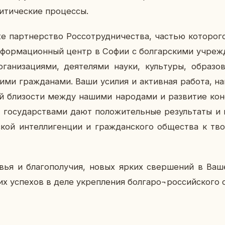
­ти­че­ские про­цес­сы.
арт­нер­ство Рос­со­труд­ни­че­ства, частью ко­то­ро­го 
­фор­ма­ци­он­ный центр в Софии с бол­гар­ски­ми учре­жд
га­ни­за­ци­я­ми, де­я­те­ля­ми науки, куль­ту­ры, об­ра­зо­
ки­ми граж­да­на­ми. Ваши усилия и ак­тив­ная работа, на
ой бли­зо­сти между нашими на­ро­да­ми и раз­ви­тие кон­
о­су­дар­ства­ми дают по­ло­жи­тель­ные ре­зуль­та­ты и 
кой ин­тел­ли­ген­ции и граж­дан­ско­го об­ще­ства к твор
ья и бла­го­по­лу­чия, новых ярких свер­ше­ний в Ваше
х успе­хов в деле укреп­ле­ния бол­га­ро¬рос­сий­ско­го со