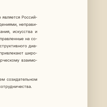
яв­ля­ет­ся Рос­сий­
е­ни­я­ми, непра­ви­
ва­ния, ис­кус­ства и
­прав­лен­ные на со­
струк­тив­но­го диа­
при­вле­ка­ют ши­ро­
­че­ско­му вза­и­мо­
м со­зи­да­тель­ном
­труд­ни­че­ства.