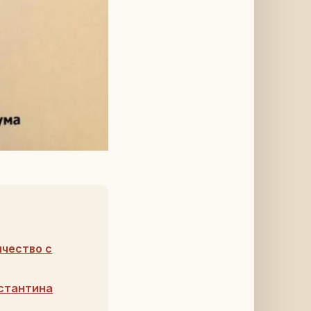
чество с
стантина