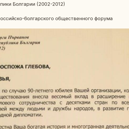
­пи­ки Бол­га­рии (2002-2012)
Рос­сий­ско-6oл­гар­ско­го о6щecтвен­но­го форума