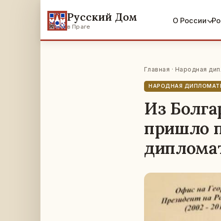
Русский Дом
О России
Ро
в Праге
Главная
·
Народная дип
НАРОДНАЯ ДИПЛОМАТ
Из Болга
пришло п
диплома