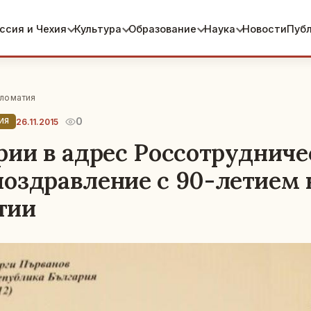
ссия и Чехия
Культура
Образование
Наука
Новости
Пуб
ломатия
0
26.11.2015
ИЯ
рии в адрес Россотрудниче
оздравление с 90-летием 
тии