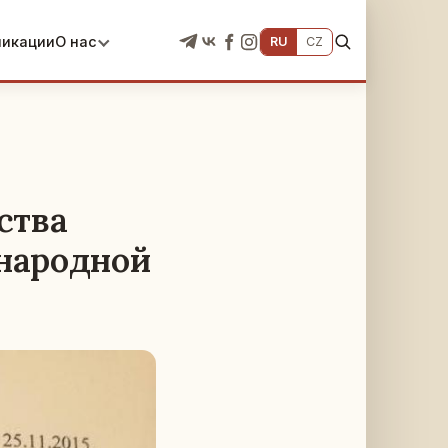
ликации
О нас
RU
CZ
ства
народной