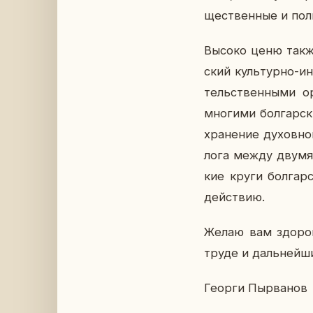
ще­ствен­ные и по­ли
Высоко ценю также п
ский куль­тур­но-ин
тель­ствен­ны­ми ор­
мно­ги­ми бол­гар­с
хра­не­ние ду­хов­н
ло­га между двумя г
кие круги бол­гар­с
дей­ствию.
Желаю вам здо­ро­в
труде и даль­ней­ши
Георги Пы­рва­нов