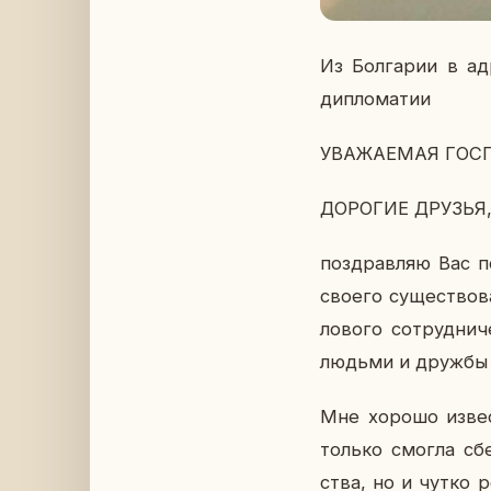
Из Бол­га­рии в ад
ди­пло­ма­тии
УВА­ЖА­Е­МАЯ ГОС­
ДО­РО­ГИЕ ДРУЗЬЯ
по­здрав­ляю Вас п
своего су­ще­ство­в
ло­во­го со­труд­н
людьми и дружбы на­
Мне хорошо из­вест­
только смогла сбе­р
ства, но и чутко ре