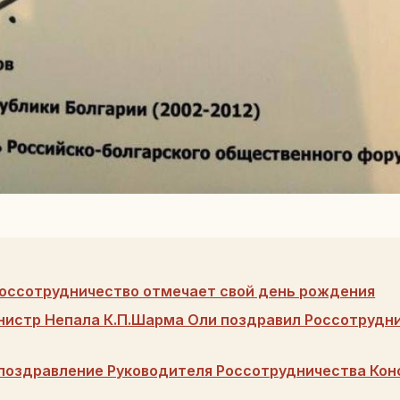
Россотрудничество отмечает свой день рождения
истр Непала К.П.Шарма Оли поздравил Россотрудни
поздравление Руководителя Россотрудничества Кон