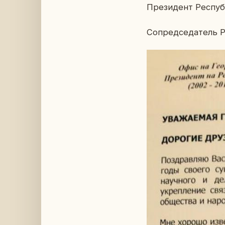
Пре­зи­дент Рес­пуб
Со­пред­се­да­тель 