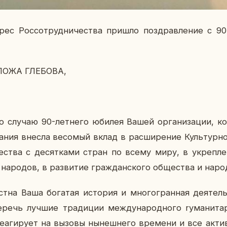
рес Рос­со­труд­ни­че­ства пришло по­здрав­ле­ние с 9
ПО­ЖА ГЛЕ­БО­ВА,
,
о случаю 90-лет­не­го юбилея Вашей ор­га­ни­за­ции, ко
а­ния внесла ве­со­мый вклад в рас­ши­ре­ние Куль­тур­но­г
и­че­ства с де­сят­ка­ми стран по всему миру, в укреп­
ро­дов, в раз­ви­тие граж­дан­ско­го об­ще­ства и на­род
на Ваша бо­га­тая ис­то­рия и мно­го­гран­ная де­я­тель
ечь лучшие тра­ди­ции меж­ду­на­род­но­го ry­ма­ни­тар­
­а­ги­ру­ет на вызовы ны­неш­не­го вре­ме­ни и все ак­т