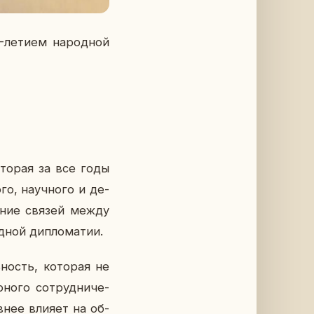
0-летием на­род­ной
­то­рая за все годы
о, на­уч­но­го и де­
ле­ние связей между
­ной ди­пло­ма­тии.
­ность, ко­то­рая не
но­го со­труд­ни­че­
ив­нее влияет на об­