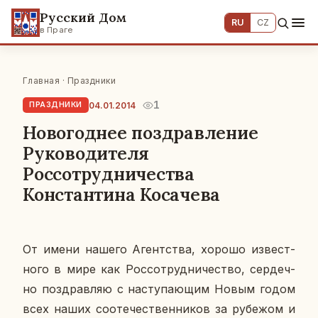
Русский Дом
RU
CZ
в Праге
Главная
·
Праздники
1
04.01.2014
ПРАЗДНИКИ
Новогоднее поздравление
Руководителя
Россотрудничества
Константина Косачева
От имени нашего Агент­ства, хорошо из­вест­
но­го в мире как Рос­со­труд­ни­че­ство, сер­деч­
но по­здрав­ляю
с на­сту­па­ю­щим Новым годом
всех наших со­оте­че­ствен­ни­ков за ру­бе­жом и