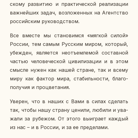
ско­му раз­ви­тию и прак­ти­че­ской ре­а­ли­за­ции
важ­ней­ших задач, воз­ло­жен­ных на Агент­ство
рос­сий­ским ру­ко­вод­ством.
Все вместе мы ста­но­вим­ся «мягкой силой»
России, тем самым Рус­ским миром, ко­то­рый,
убеж­ден, яв­ля­ет­ся неотъ­ем­ле­мой со­став­ной
частью че­ло­ве­че­ской ци­ви­ли­за­ции и в этом
смысле нужен как нашей стране, так и всему
миру как фактор мира, ста­биль­но­сти, бла­го­
по­лу­чия и про­цве­та­ния.
Уверен, что в наших с Вами в силах сде­лать
так, чтобы нашу страну ценили, любили и ува­
жа­ли за ру­бе­жом. От этого вы­иг­ра­ет каждый
из нас – и в России, и за ее пре­де­ла­ми.