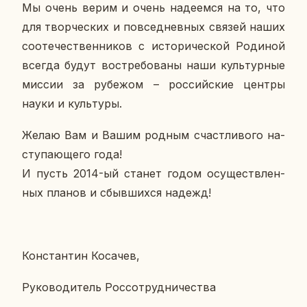
Мы очень верим и очень на­де­ем­ся на то, что
для твор­че­ских и по­все­днев­ных связей наших
со­оте­че­ствен­ни­ков с ис­то­ри­че­ской Ро­ди­ной
всегда будут вос­тре­бо­ва­ны наши куль­тур­ные
миссии за ру­бе­жом – рос­сий­ские центры
науки и куль­ту­ры.
Желаю Вам и Вашим родным счаст­ли­во­го на­
сту­па­ю­ще­го года!
И пусть 2014-ый станет годом осу­ществ­лен­
ных планов и сбыв­ших­ся надежд!
Кон­стан­тин Ко­са­чев,
Ру­ко­во­ди­тель Рос­со­труд­ни­че­ства