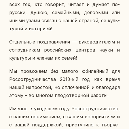
всех тех, кто го­во­рит, читает и думает по-
русски, душою, се­мей­ны­ми, де­ло­вы­ми или
иными узами связан с нашей стра­ной, ее куль­
ту­рой и ис­то­ри­ей!
От­дель­ные по­здрав­ле­ния — ру­ко­во­ди­те­лям и
со­труд­ни­кам рос­сий­ских цен­тров науки и
куль­ту­ры и членам их семей!
Мы про­во­жа­ем без малого юби­лей­ный для
Рос­со­труд­ни­че­ства 2013-ый год как время
нашей непро­стой, но спло­чен­ной и бла­го­да­ря
этому – во многом пло­до­твор­ной работы.
Именно в ухо­дя­щем году Рос­со­труд­ни­че­ство,
с вашим по­ни­ма­ни­ем, с вашим вос­при­я­ти­ем и
с вашей под­держ­кой, при­сту­пи­ло к твор­че­