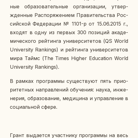
ные об­ра­зо­ва­тель­ные ор­га­ни­за­ции, утвер­
жден­ные Рас­по­ря­же­ни­ем Пра­ви­тель­ства Рос­
сий­ской Фе­де­ра­ции № 1101-р от 15.06.2015 г.,
входят в одну из первых 300 по­зи­ций ака­де­
ми­че­ско­го рей­тин­га уни­вер­си­те­тов (QS World
University Rankings) и рей­тин­га уни­вер­си­те­тов
мира Таймс (The Times Higher Education World
University Rankings).
В рамках про­грам­мы су­ще­ству­ют пять при­о­
ри­тет­ных на­прав­ле­ний обу­че­ния: наука, ин­же­
не­рия, об­ра­зо­ва­ние, ме­ди­ци­на и управ­ле­ние в
со­ци­аль­ной сфере.
Грант вы­да­ет­ся участ­ни­ку про­грам­мы на весь