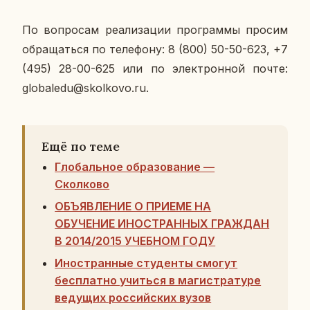
По во­про­сам ре­а­ли­за­ции про­грам­мы просим
об­ра­щать­ся по те­ле­фо­ну: 8 (800) 50-50-623, +7
(495) 28-00-625 или по элек­трон­ной почте:
globaledu@skolkovo.ru.
Ещё по теме
Глобальное образование —
Сколково
ОБЪЯВЛЕНИЕ О ПРИЕМЕ НА
ОБУЧЕНИЕ ИНОСТРАННЫХ ГРАЖДАН
В 2014/2015 УЧЕБНОМ ГОДУ
Иностранные студенты смогут
бесплатно учиться в магистратуре
ведущих российских вузов