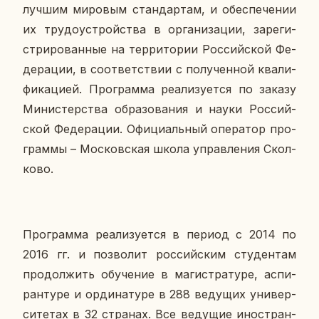
лучшим ми­ро­вым стан­дар­там, и обес­пе­че­нии
их тру­до­устрой­ства в ор­га­ни­за­ции, за­ре­ги­
стри­ро­ван­ные на тер­ри­то­рии Рос­сий­ской Фе­
де­ра­ции, в со­от­вет­ствии с по­лу­чен­ной ква­ли­
фи­ка­ци­ей. Про­грам­ма ре­а­ли­зу­ет­ся по заказу
Ми­ни­стер­ства об­ра­зо­ва­ния и науки Рос­сий­
ской Фе­де­ра­ции. Офи­ци­аль­ный опе­ра­тор про­
грам­мы – Мос­ков­ская школа управ­ле­ния Скол­
ко­во.
Про­грам­ма ре­а­ли­зу­ет­ся в период с 2014 по
2016 гг. и поз­во­лит рос­сий­ским сту­ден­там
про­дол­жить обу­че­ние в ма­ги­стра­ту­ре, ас­пи­
ран­ту­ре и ор­ди­на­ту­ре в 288 ве­ду­щих уни­вер­
си­те­тах в 32 стра­нах. Все ве­ду­щие ино­стран­