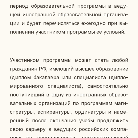
период об­ра­зо­ва­тель­ной про­грам­мы в ве­ду­
щей ино­стран­ной об­ра­зо­ва­тель­ной ор­га­ни­за­
ции и будет пе­ре­чис­лять­ся еже­год­но при вы­
пол­не­нии участ­ни­ком про­грам­мы ее усло­вий.
Участ­ни­ком про­грам­мы может стать любой
граж­да­нин РФ, име­ю­щий высшее об­ра­зо­ва­ние
(диплом ба­ка­лав­ра или спе­ци­а­ли­ста (ди­пло­
ми­ро­ван­но­го спе­ци­а­ли­ста), са­мо­сто­я­тель­но
по­сту­пив­ший в одну из ино­стран­ных об­ра­зо­
ва­тель­ных ор­га­ни­за­ций по про­грам­мам ма­ги­
стра­ту­ры, ас­пи­ран­ту­ры, ор­ди­на­ту­ры и на­ме­
рен­ный после окон­ча­ния учебы про­дол­жить
свою ка­рье­ру в ве­ду­щих рос­сий­ских ком­па­
ни­ях по спе­ци­аль­но­сти, со­от­вет­ству­ю­щей