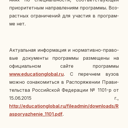
при­о­ри­тет­ным на­прав­ле­ни­ям про­грам­мы. Воз­
раст­ных огра­ни­че­ний для уча­стия в про­грам­
ме нет.
Ак­ту­аль­ная ин­фор­ма­ция и нор­ма­тив­но-пра­во­
вые до­ку­мен­ты про­грам­мы раз­ме­ще­ны на
офи­ци­аль­ном сайте про­грам­мы
www.educationglobal.ru
. С пе­реч­нем вузов
можно озна­ко­мить­ся в Рас­по­ря­же­нии Пра­ви­
тель­ства Рос­сий­ской Фе­де­ра­ции № 1101-р от
15.06.2015 г.,
http://educationglobal.ru/fileadmin/downloads/R
asporyazhenie_1101.pdf
.