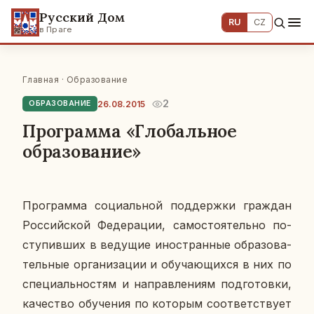
Русский Дом
RU
CZ
в Праге
Главная
·
Образование
2
26.08.2015
ОБРАЗОВАНИЕ
Программа «Глобальное
образование»
Про­грам­ма со­ци­аль­ной под­держ­ки граж­дан
Рос­сий­ской Фе­де­ра­ции, са­мо­сто­я­тель­но по­
сту­пив­ших в ве­ду­щие ино­стран­ные об­ра­зо­ва­
тель­ные ор­га­ни­за­ции и обу­ча­ю­щих­ся в них по
спе­ци­аль­но­стям и на­прав­ле­ни­ям под­го­тов­ки,
ка­че­ство обу­че­ния по ко­то­рым со­от­вет­ству­ет