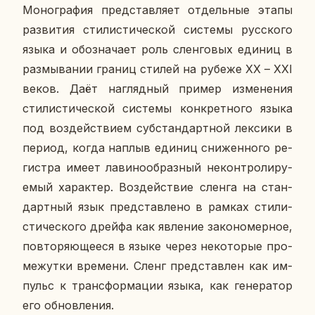
Мо­но­гра­фия пред­став­ля­ет от­дель­ные этапы
раз­ви­тия сти­ли­сти­че­ской си­сте­мы рус­ско­го
языка и обо­зна­ча­ет роль слен­го­вых единиц в
раз­мы­ва­нии границ стилей
на рубеже ХХ – ХХI
веков. Даёт на­гляд­ный пример из­ме­не­ния
сти­ли­сти­че­ской си­сте­мы кон­крет­но­го языка
под воз­дей­стви­ем суб­стан­дарт­ной лек­си­ки в
период, когда наплыв единиц сни­жен­но­го ре­
ги­стра имеет ла­ви­но­об­раз­ный некон­тро­ли­ру­
е­мый ха­рак­тер. Воз­дей­ствие сленга на стан­
дарт­ный язык пред­став­ле­но в рамках сти­ли­
сти­че­ско­го дрейфа как яв­ле­ние за­ко­но­мер­ное,
по­вто­ря­ю­ще­е­ся в языке через неко­то­рые про­
ме­жут­ки вре­ме­ни. Сленг пред­став­лен как им­
пульс к транс­фор­ма­ции языка, как ге­не­ра­тор
его об­нов­ле­ния.