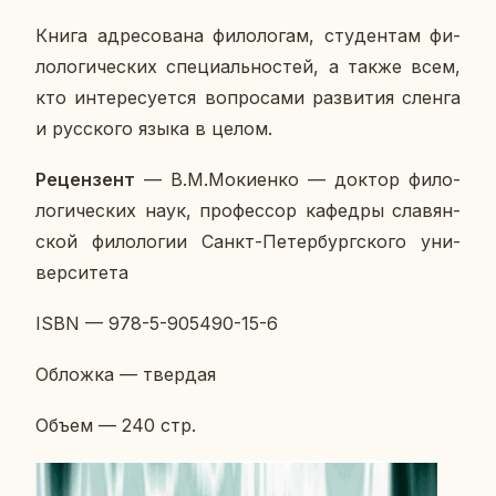
Книга ад­ре­со­ва­на фи­ло­ло­гам, сту­ден­там фи­
ло­ло­ги­че­ских спе­ци­аль­но­стей, а также всем,
кто ин­те­ре­су­ет­ся во­про­са­ми раз­ви­тия сленга
и рус­ско­го языка в целом.
Ре­цен­зент
— В.М.Мок­и­ен­ко — доктор фи­ло­
ло­ги­че­ских наук, про­фес­сор ка­фед­ры сла­вян­
ской фи­ло­ло­гии Санкт-Пе­тер­бург­ско­го уни­
вер­си­те­та
ISBN — 978-5-905490-15-6
Об­лож­ка — твер­дая
Объем — 240 стр.