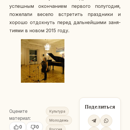
успеш­ным окон­ча­ни­ем пер­во­го по­лу­го­дия,
по­же­ла­ли весело встре­тить празд­ни­ки и
хорошо от­дох­нуть перед даль­ней­ши­ми за­ня­
ти­я­ми в новом 2015 году.
Поделиться
Оцените
Культура
материал:
Молодежь
0
0
Россия