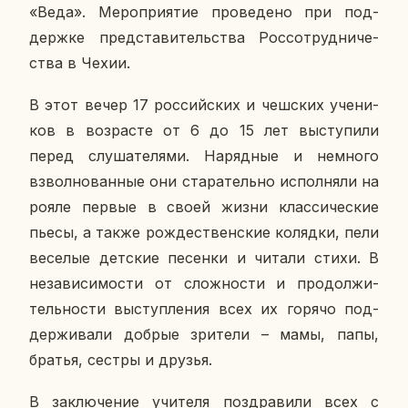
«Веда». Ме­ро­при­я­тие про­ве­де­но при под­
держ­ке пред­ста­ви­тель­ства Рос­со­труд­ни­че­
ства в Чехии.
В этот вечер 17 рос­сий­ских и чеш­ских уче­ни­
ков в воз­расте от 6 до 15 лет вы­сту­пи­ли
перед слу­ша­те­ля­ми. На­ряд­ные и немно­го
взвол­но­ван­ные они ста­ра­тель­но ис­пол­ня­ли на
рояле первые в своей жизни клас­си­че­ские
пьесы, а также рож­де­ствен­ские ко­ляд­ки, пели
ве­се­лые дет­ские пе­сен­ки и читали стихи. В
неза­ви­си­мо­сти от слож­но­сти и про­дол­жи­
тель­но­сти вы­ступ­ле­ния всех их горячо под­
дер­жи­ва­ли добрые зри­те­ли – мамы, папы,
братья, сестры и друзья.
В за­клю­че­ние учи­те­ля по­здра­ви­ли всех с