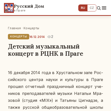
Русский Дом
RU
CZ
в Праге
Главная
·
Концерты
2
16.12.2014
КОНЦЕРТЫ
Детский музыкальный
концерт в РЦНК в Праге
16 де­каб­ря 2014 года в Хру­сталь­ном зале Рос­
сий­ско­го центра науки и куль­ту­ры в Праге
прошел от­чет­ный празд­нич­ный кон­церт уче­
ни­ков пре­по­да­ва­те­лей музыки На­та­льи Мра­
зо­вой (студия «MIX») и Та­тья­ны Циг­над­зе, а
также рус­ской
об­ще­об­ра­зо­ва­тель­ной школы