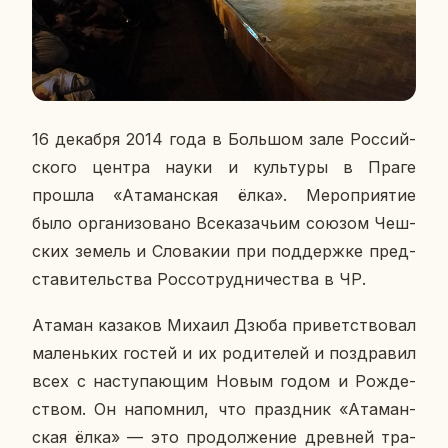
16 де­каб­ря 2014 года в Боль­шом зале Рос­сий­
ско­го центра науки и куль­ту­ры в Праге
прошла «Ата­ман­ская ёлка». Ме­ро­при­я­тие
было ор­га­ни­зо­ва­но Все­ка­за­чьим союзом Чеш­
ских земель и Сло­ва­кии при под­держ­ке пред­
ста­ви­тель­ства Рос­со­труд­ни­че­ства в ЧР.
Атаман ка­за­ков Михаил Дзюба при­вет­ство­вал
ма­лень­ких гостей и их ро­ди­те­лей и по­здра­вил
всех с на­сту­па­ю­щим Новым годом и Рож­де­
ством. Он на­пом­нил, что празд­ник «Ата­ман­
ская ёлка» — это про­дол­же­ние древ­ней тра­