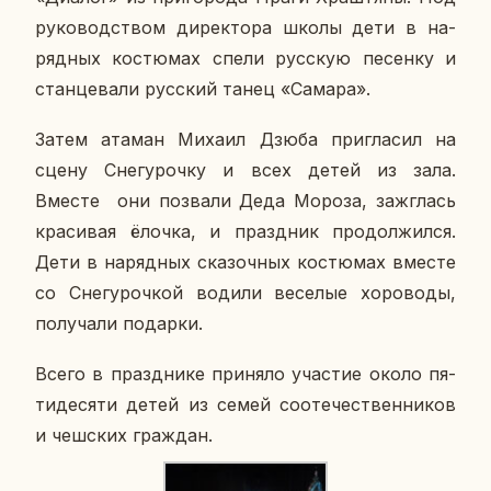
ру­ко­вод­ством ди­рек­то­ра школы дети в на­
ряд­ных ко­стю­мах спели рус­скую пе­сен­ку и
стан­це­ва­ли рус­ский танец «Самара».
Затем атаман Михаил Дзюба при­гла­сил на
сцену Сне­гу­роч­ку и всех детей из зала.
Вместе они по­зва­ли Деда Мороза, за­жглась
кра­си­вая ёлочка, и празд­ник про­дол­жил­ся.
Дети в на­ряд­ных ска­зоч­ных ко­стю­мах вместе
со Сне­гу­роч­кой водили ве­се­лые хо­ро­во­ды,
по­лу­ча­ли по­дар­ки.
Всего в празд­ни­ке при­ня­ло уча­стие около пя­
ти­де­ся­ти детей из семей со­оте­че­ствен­ни­ков
и чеш­ских граж­дан.