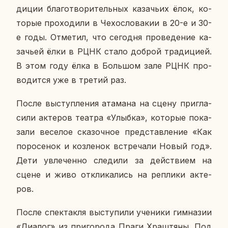
ди­ции бла­го­тво­ри­тель­ных ка­за­чьих ёлок, ко­
то­рые про­хо­ди­ли в Че­хо­сло­ва­кии в 20-е и 30-
е годы. От­ме­тил, что се­го­дня про­ве­де­ние ка­
за­чьей ёлки в РЦНК стало доброй тра­ди­ци­ей.
В этом году ёлка в Боль­шом зале РЦНК про­
во­дит­ся уже в третий раз.
После вы­ступ­ле­ния ата­ма­на на сцену при­гла­
си­ли ак­те­ров театра «Улыбка», ко­то­рые по­ка­
за­ли ве­се­лое ска­зоч­ное пред­став­ле­ние «Как
по­ро­се­нок и коз­ле­нок встре­ча­ли Новый год».
Дети увле­чен­но сле­ди­ли за дей­стви­ем на
сцене и живо от­кли­ка­лись на ре­пли­ки ак­те­
ров.
После спек­так­ля вы­сту­пи­ли уче­ни­ки гим­на­зии
«Диалог» из при­го­ро­да Праги Хра­штя­ны. Под