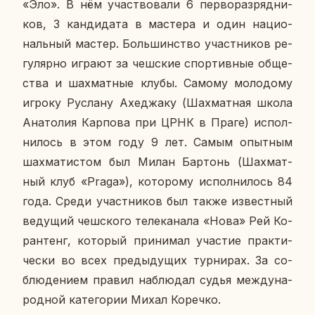
«Эло». В нём участ­во­ва­ли 6 пер­во­раз­ряд­ни­
ков, 3 кан­ди­да­та в ма­сте­ра и один на­ци­о­
наль­ный мастер. Боль­шин­ство участ­ни­ков ре­
гу­ляр­но играют за чеш­ские спор­тив­ные об­ще­
ства и шах­мат­ные клубы. Самому мо­ло­до­му
игроку Рус­ла­ну Ахеджа­ку (Шах­мат­ная школа
Ана­то­лия Кар­по­ва при ЦРНК в Праге) ис­пол­
ни­лось в этом году 9 лет. Самым опыт­ным
шах­ма­ти­стом был Милан Бар­тонь (Шах­мат­
ный клуб «Praga»), ко­то­ро­му ис­пол­ни­лось 84
года. Среди участ­ни­ков был также из­вест­ный
ве­ду­щий чеш­ско­го те­ле­ка­на­ла «Нова» Рей Ко­
ран­тенг, ко­то­рый при­ни­мал уча­стие прак­ти­
че­ски во всех преды­ду­щих тур­ни­рах. За со­
блю­де­ни­ем правил на­блю­дал судья меж­ду­на­
род­ной ка­те­го­рии Михал Ко­реч­ко.