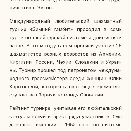
ни­че­ства в Чехии.
Меж­ду­на­род­ный лю­би­тель­ский шах­мат­ный
турнир «Зимний гамбит» про­хо­дил в семь
туров по швей­цар­ской си­сте­ме и длился пять
часов. В этом году в нем при­ня­ли уча­стие 26
шах­ма­ти­стов разных воз­рас­тов из Ар­ме­нии,
Кир­ги­зии, России, Чехии, Сло­ва­кии и Укра­и­
ны. Турнир прошел под па­тро­на­том меж­ду­на­
род­но­го гросс­мей­сте­ра среди женщин Юлии
Ко­рот­ко­вой, ко­то­рая в на­сто­я­щее время вы­
сту­па­ет за сбор­ную ко­ман­ду Сло­ва­кии.
Рей­тинг тур­ни­ра, учи­ты­вая его лю­би­тель­ский
статус и юный воз­раст ряда участ­ни­ков, был
до­воль­но вы­со­кий – 1652 очка по си­сте­ме