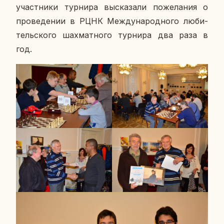
участ­ни­ки тур­ни­ра вы­ска­за­ли по­же­ла­ния о
про­ве­де­нии в РЦНК Меж­ду­на­род­но­го лю­би­
тель­ско­го шах­мат­но­го тур­ни­ра два раза в
год.