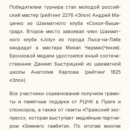
По­бе­ди­те­лем тур­ни­ра стал мо­ло­дой рос­сий­
ский мастер (рей­тинг 2276 «Эло») Андрей Ма­
цен­ко из Шах­мат­но­го клуба «Сокол-Вы­ше­
град». Второе место за­во­е­вал член Шах­мат­
но­го клуба «Joly» из города Лыса-на-Лабе
кан­ди­дат в ма­сте­ра Михал Чермак(Чехия).
Брон­зо­вой медали удо­сто­ил­ся юный со­оте­че­
ствен­ник Даниил Быст­риц­кий из шах­мат­ной
школы Ана­то­лия Кар­по­ва (рей­тинг 1825
«Эло»).
Все участ­ни­ки со­рев­но­ва­ния по­лу­чи­ли гра­мо­
ты и па­мят­ные по­дар­ки от РЦНК в Праге и
спон­со­ров, а также от газеты «Праж­ский экс­
пресс», ко­то­рая вы­сту­па­ет ме­дий­ным парт­не­
ром «Зим­не­го гам­би­та». По итогам многие