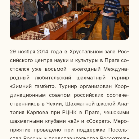
29 ноября 2014 года в Хру­сталь­ном зале Рос­
сий­ско­го центра науки и куль­ту­ры в Праге со­
сто­ял­ся уже вось­мой еже­год­ный Меж­ду­на­
род­ный лю­би­тель­ский шах­мат­ный турнир
«Зимний гамбит». Турнир ор­га­ни­зо­ван
Ко­ор­
ди­на­ци­он­ным со­ве­том рос­сий­ских со­оте­че­
ствен­ни­ков в Чехии, Шах­мат­ной школой Ана­
то­лия Кар­по­ва при РЦНК в Праге, чеш­ски­ми
шах­мат­ны­ми клу­ба­ми «е2» и «Сократ». Ме­ро­
при­я­тие про­ве­де­но при под­держ­ке По­соль­
ства России и пред­ста­ви­тель­ства Рос­со­труд­