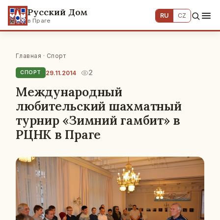
Русский Дом
RU
CZ
в Праге
Главная
·
Спорт
2
29.11.2014
СПОРТ
Международный
любительский шахматный
турнир «Зимний гамбит» в
РЦНК в Праге