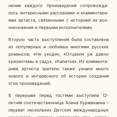
не­ние каж­до­го про­из­ве­де­ния со­про­вож­да­
лось ин­те­рес­ны­ми рас­ска­за­ми и ком­мен­та­ри­
я­ми ар­ти­ста, свя­зан­ны­ми с ис­то­ри­ей их воз­
ник­но­ве­ния и пер­вы­ми ис­пол­ни­те­ля­ми.
Вторую часть вы­ступ­ле­ния была со­став­ле­на
из по­пу­ляр­ных и лю­би­мых мно­ги­ми рус­ских
ро­ман­сов: «Не уходи», «От­цве­ли уж давно
хри­зан­те­мы в саду», «Ка­лит­ка». Из ком­мен­та­
ри­ев ар­ти­ста зри­те­ли также узнали много
нового и ин­те­рес­но­го об ис­то­рии со­зда­ния
этих про­из­ве­де­ний.
В пе­ре­ры­ве перед го­стя­ми вы­сту­пи­ла 12-
летняя со­оте­че­ствен­ни­ца Алина Кур­ма­ка­е­ва –
ла­у­ре­ат несколь­ких Дет­ских меж­ду­на­род­ных