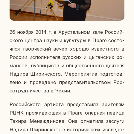
26 ноября 2014 г. в Хру­сталь­ном зале Рос­сий­
ско­го центра науки и куль­ту­ры в Праге со­сто­
ял­ся твор­че­ский вечер хорошо из­вест­но­го в
России ис­пол­ни­те­ля рус­ских и цы­ган­ских ро­
ман­сов, пуб­ли­ци­ста и об­ще­ствен­но­го
де­я­те­ля
Надира Ши­рин­ско­го. Ме­ро­при­я­тие под­го­тов­
ле­но и про­ве­де­но пред­ста­ви­тель­ством Рос­
со­труд­ни­че­ства в Чехии.
Рос­сий­ско­го ар­ти­ста пред­ста­ви­ла зри­те­лям
РЦНК про­жи­ва­ю­щая в Праге опер­ная певица
Тахира Ме­на­жди­но­ва. Она от­ме­ти­ла за­слу­ги
Надира Ши­рин­ско­го в ис­то­ри­че­ских ис­сле­до­