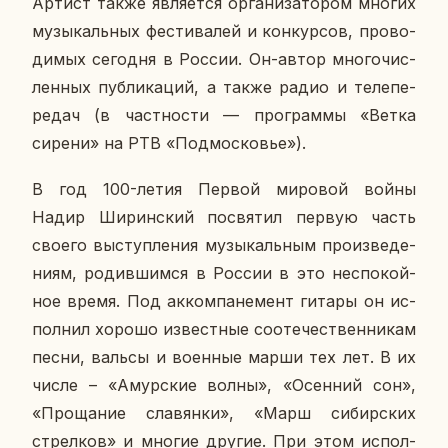
Артист также яв­ля­ет­ся ор­га­ни­за­то­ром многих
му­зы­каль­ных фе­сти­ва­лей и кон­кур­сов, про­во­
ди­мых се­го­дня в России. Он-автор мно­го­чис­
лен­ных пуб­ли­ка­ций, а также радио и те­ле­пе­
ре­дач (в част­но­сти — про­грам­мы «Ветка
сирени» на РТВ «Под­мос­ко­вье»).
В год 100-летия Первой ми­ро­вой войны
Надир Ши­рин­ский по­свя­тил первую часть
своего вы­ступ­ле­ния му­зы­каль­ным про­из­ве­де­
ни­ям, ро­див­шим­ся в России в это неспо­кой­
ное время. Под ак­ком­па­не­мент гитары он ис­
пол­нил хорошо из­вест­ные со­оте­че­ствен­ни­кам
песни, вальсы и во­ен­ные марши тех лет. В их
числе – «Амур­ские волны», «Осен­ний сон»,
«Про­ща­ние сла­вян­ки», «Марш си­бир­ских
стрел­ков» и многие другие. При этом ис­пол­