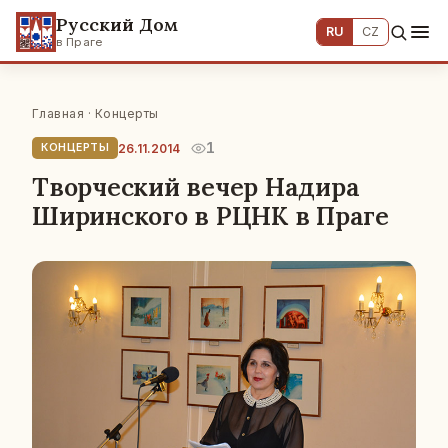
Русский Дом
RU
CZ
в Праге
Главная
·
Концерты
1
26.11.2014
КОНЦЕРТЫ
Творческий вечер Надира
Ширинского в РЦНК в Праге