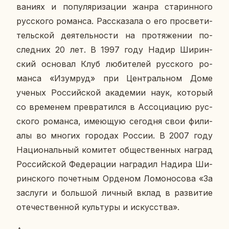
ва­ни­ях и по­пу­ля­ри­за­ции жанра ста­рин­но­го
рус­ско­го ро­ман­са. Рас­ска­за­ла о его про­све­ти­
тель­ской де­я­тель­но­сти на про­тя­же­нии по­
след­них 20 лет. В 1997 году Надир Ши­рин­
ский ос­но­вал Клуб лю­би­те­лей рус­ско­го ро­
ман­са «Изу­мруд» при Цен­траль­ном Доме
ученых Рос­сий­ской ака­де­мии наук, ко­то­рый
со вре­ме­нем пре­вра­тил­ся в Ас­со­ци­а­цию рус­
ско­го ро­ман­са, име­ю­щую се­го­дня свои фи­ли­
а­лы во многих го­ро­дах России. В 2007 году
На­ци­о­наль­ный ко­ми­тет об­ще­ствен­ных наград
Рос­сий­ской Фе­де­ра­ции на­гра­дил Надира Ши­
рин­ско­го по­чет­ным Ор­де­ном Ло­мо­но­со­ва «За
за­слу­ги и боль­шой личный вклад в раз­ви­тие
оте­че­ствен­ной куль­ту­ры и ис­кус­ства».