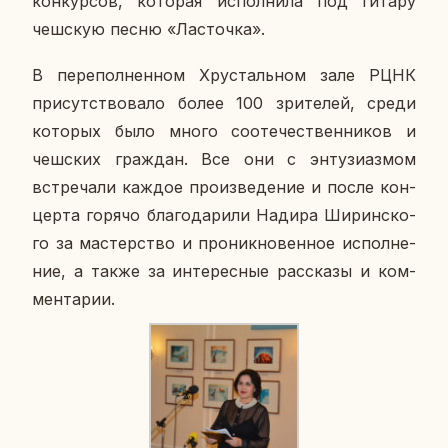
кон­кур­сов, ко­то­рая ис­пол­ни­ла под гитару
чеш­скую песню «Ла­сточ­ка».
В пе­ре­пол­нен­ном Хру­сталь­ном зале РЦНК
при­сут­ство­ва­ло более 100 зри­те­лей, среди
ко­то­рых было много со­оте­че­ствен­ни­ков и
чеш­ских граж­дан. Все они с эн­ту­зи­аз­мом
встре­ча­ли каждое про­из­ве­де­ние и после кон­
цер­та горячо бла­го­да­ри­ли Надира Ши­рин­ско­
го за ма­стер­ство и про­ник­но­вен­ное ис­пол­не­
ние, а также за ин­те­рес­ные рас­ска­зы и ком­
мен­та­рии.