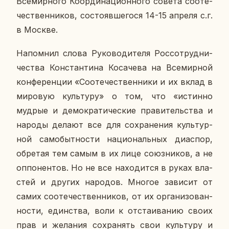
Все­мир­но­го Ко­ор­ди­на­ци­он­но­го совета со­оте­
че­ствен­ни­ков, со­сто­яв­ше­го­ся 14-15 апреля с.г.
в Москве.
На­пом­нил слова Ру­ко­во­ди­те­ля Рос­со­труд­ни­
че­ства Кон­стан­ти­на Ко­са­че­ва на Все­мир­ной
кон­фе­рен­ции «Со­оте­че­ствен­ни­ки и их вклад в
ми­ро­вую куль­ту­ру» о том, что «ис­тин­но
мудрые и де­мо­кра­ти­че­ские пра­ви­тель­ства и
народы делают все для со­хра­не­ния куль­тур­
ной са­мо­быт­но­сти на­ци­о­наль­ных диас­пор,
об­ре­тая тем самым в их лице со­юз­ни­ков, а не
оп­по­нен­тов. Но не все на­хо­дит­ся в руках вла­
стей и других на­ро­дов. Многое за­ви­сит от
самих со­оте­че­ствен­ни­ков, от их ор­га­ни­зо­ван­
но­сти, един­ства, воли к от­ста­и­ва­нию своих
прав и же­ла­ния со­хра­нять свои куль­ту­ру и