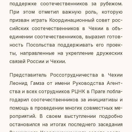
под­держ­ке со­оте­че­ствен­ни­ков за ру­бе­жом.
При этом от­ме­тил важную роль, ко­то­рую
при­зван играть Ко­ор­ди­на­ци­он­ный совет рос­
сий­ских со­оте­че­ствен­ни­ков в Чехии в объ­
еди­не­нии со­оте­че­ствен­ни­ков, вы­ра­зил го­тов­
ность По­соль­ства под­дер­жи­вать его про­ек­
ты, на­прав­лен­ные на укреп­ле­ние дру­же­ских
связей России и Чехии.
Пред­ста­ви­тель Рос­со­труд­ни­че­ства в Чехии
Леонид Гамза от имени Ру­ко­вод­ства Агент­
ства и всех со­труд­ни­ков РЦНК в Праге по­бла­
го­да­рил со­оте­че­ствен­ни­ков за ини­ци­а­ти­вы и
помощь в про­ве­де­нии многих сов­мест­ных ме­
ро­при­я­тий. В своем вы­ступ­ле­нии по­дроб­но
оста­но­вил­ся на итогах по­след­не­го за­се­да­ния