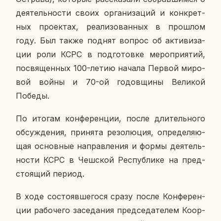
де­я­тель­но­сти своих ор­га­ни­за­ций и кон­крет­
ных про­ек­тах, ре­а­ли­зо­ван­ных в про­шлом
году. Был также поднят вопрос об ак­ти­ви­за­
ции роли КСРС в под­го­тов­ке ме­ро­при­я­тий,
по­свя­щен­ных 100-летию начала Первой ми­ро­
вой войны и 70-ой го­дов­щи­ны Ве­ли­кой
Победы.
По итогам кон­фе­рен­ции, после дли­тель­но­го
об­суж­де­ния, при­ня­та ре­зо­лю­ция, опре­де­ля­ю­
щая ос­нов­ные на­прав­ле­ния и формы де­я­тель­
но­сти КСРС в Чеш­ской Рес­пуб­ли­ке на пред­
сто­я­щий период.
В ходе со­сто­яв­ше­го­ся сразу после Кон­фе­рен­
ции ра­бо­че­го за­се­да­ния пред­се­да­те­лем Ко­ор­