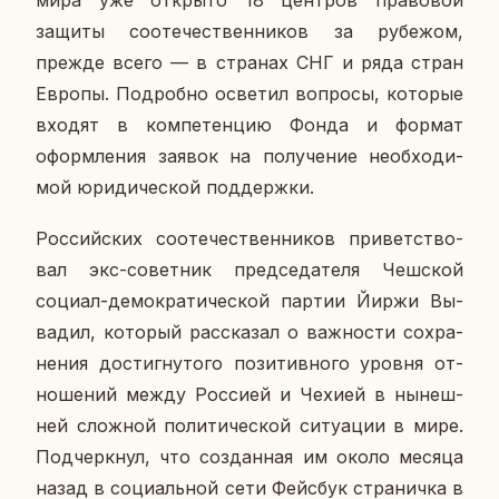
мира уже от­кры­то 18 цен­тров пра­во­вой
защиты со­оте­че­ствен­ни­ков за ру­бе­жом,
прежде всего — в стра­нах СНГ и ряда стран
Европы. По­дроб­но осве­тил во­про­сы, ко­то­рые
входят в ком­пе­тен­цию Фонда и формат
оформ­ле­ния заявок на по­лу­че­ние необ­хо­ди­
мой юри­ди­че­ской под­держ­ки.
Рос­сий­ских со­оте­че­ствен­ни­ков при­вет­ство­
вал экс-со­вет­ник пред­се­да­те­ля Чеш­ской
социал-де­мо­кра­ти­че­ской партии Йиржи Вы­
ва­дил, ко­то­рый рас­ска­зал о важ­но­сти со­хра­
не­ния до­стиг­ну­то­го по­зи­тив­но­го уровня от­
но­ше­ний между Рос­си­ей и Чехией в ны­неш­
ней слож­ной по­ли­ти­че­ской си­ту­а­ции в мире.
Под­черк­нул, что со­здан­ная им около месяца
назад в со­ци­аль­ной сети Фейс­бук стра­нич­ка в