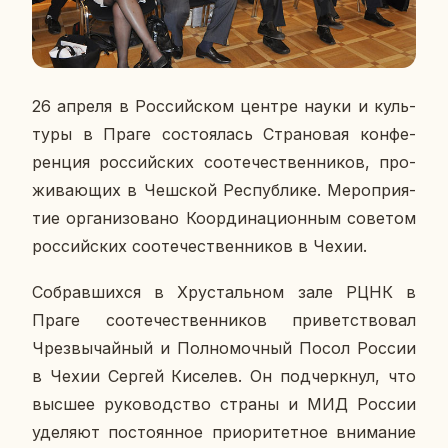
26 апреля в Рос­сий­ском центре науки и куль­
ту­ры в Праге со­сто­я­лась Стра­но­вая кон­фе­
рен­ция рос­сий­ских со­оте­че­ствен­ни­ков, про­
жи­ва­ю­щих в Чеш­ской Рес­пуб­ли­ке. Ме­ро­при­я­
тие ор­га­ни­зо­ва­но Ко­ор­ди­на­ци­он­ным со­ве­том
рос­сий­ских со­оте­че­ствен­ни­ков в Чехии.
Со­брав­ших­ся в Хру­сталь­ном зале РЦНК в
Праге со­оте­че­ствен­ни­ков при­вет­ство­вал
Чрез­вы­чай­ный и Пол­но­моч­ный Посол России
в Чехии Сергей Ки­се­лев. Он под­черк­нул, что
высшее ру­ко­вод­ство страны и МИД России
уде­ля­ют по­сто­ян­ное при­о­ри­тет­ное вни­ма­ние