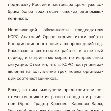
под­держ­ку России в на­сто­я­щее время уже со­
бра­ла более трех тысяч чеш­ских еди­но­мыш­
лен­ни­ков.
Ис­пол­ня­ю­щий обя­зан­но­сти пред­се­да­те­ля
КСРС Ана­то­лий Орлов подвел итоги работы
Ко­ор­ди­на­ци­он­но­го совета за про­шед­ший год.
Рас­ска­зал о слож­но­стях работы в от­чет­ный
период и о при­ня­тых мерах по ис­прав­ле­нию
си­ту­а­ции. От­ме­тил, что в КСРС по­сту­пи­ли за­
яв­ле­ния на вступ­ле­ние трех новых ор­га­ни­за­
ций со­оте­че­ствен­ни­ков.
Вслед за ним вы­сту­пи­ли пред­ста­ви­те­ли со­
оте­че­ствен­ни­ков из разных го­ро­дов и ре­ги­о­
нов (Брно, Градец Кра­ло­ве, Кар­ло­вы Вары,
Остра­ва), ко­то­рые рас­ска­за­ли со­брав­шим­ся о