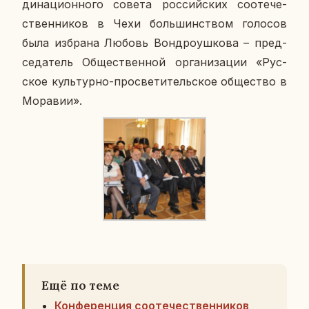
ди­на­ци­он­но­го совета рос­сий­ских со­оте­че­
ствен­ни­ков в Чехи боль­шин­ством го­ло­сов
была из­бра­на Любовь Вон­дро­уш­ко­ва – пред­
се­да­тель Об­ще­ствен­ной ор­га­ни­за­ции «Рус­
ское куль­тур­но-про­све­ти­тель­ское об­ще­ство в
Мо­ра­вии».
Ещё по теме
Конференция соотечественников