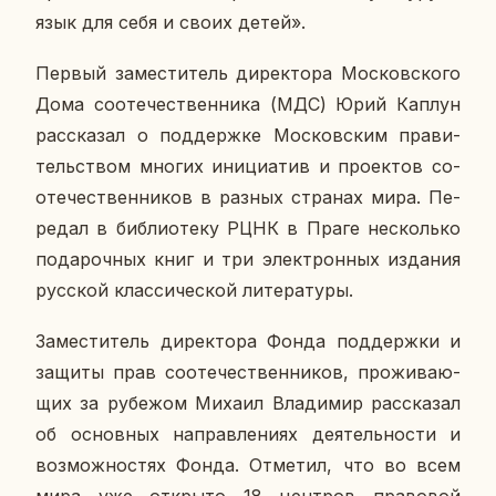
язык для себя и своих детей».
Первый за­ме­сти­тель ди­рек­то­ра Мос­ков­ско­го
Дома со­оте­че­ствен­ни­ка (МДС) Юрий Каплун
рас­ска­зал о под­держ­ке Мос­ков­ским пра­ви­
тель­ством многих ини­ци­а­тив и про­ек­тов со­
оте­че­ствен­ни­ков в разных стра­нах мира. Пе­
ре­дал в биб­лио­те­ку РЦНК в Праге несколь­ко
по­да­роч­ных книг и три элек­трон­ных из­да­ния
рус­ской клас­си­че­ской ли­те­ра­ту­ры.
За­ме­сти­тель ди­рек­то­ра Фонда под­держ­ки и
защиты прав со­оте­че­ствен­ни­ков, про­жи­ва­ю­
щих за ру­бе­жом Михаил Вла­ди­мир рас­ска­зал
об ос­нов­ных на­прав­ле­ни­ях де­я­тель­но­сти и
воз­мож­но­стях Фонда. От­ме­тил, что во всем