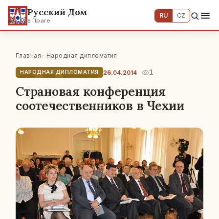
Русский Дом
RU
CZ
в Праге
Главная
·
Народная дипломатия
1
26.04.2014
НАРОДНАЯ ДИПЛОМАТИЯ
Страновая конференция
соотечественников в Чехии