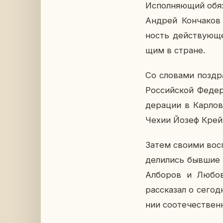
Ис­пол­ня­ю­щий обя­
Андрей Кон­ча­ков 
ность дей­ству­ю­ще­
щим в стране.
Со сло­ва­ми по­здр
Рос­сий­ской Фе­де­
де­ра­ции в Кар­ло
Чехии Йозеф Крей
Затем своими вос­по
де­ли­лись бывшие п
Ал­бо­ров и Любовь
рас­ска­зал о се­го
нии со­оте­че­ствен­