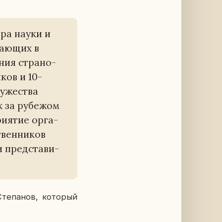
тра науки и
а­ю­щих в
­ния стра­но­
­ков и 10-
у­же­ства
х за ру­бе­жом
и­я­тие ор­га­
твен­ни­ков
 пред­ста­ви­
е­па­нов, ко­то­рый