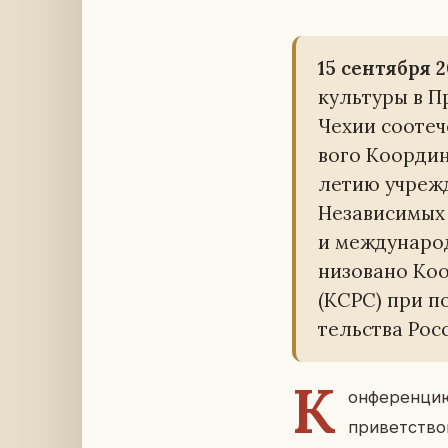
15 сен­тяб­ря 
куль­ту­ры в 
Чехии со­оте­ч
во­го Ко­ор­ди­
летию учре­жд
Неза­ви­си­мых 
и меж­ду­на­род
ни­зо­ва­но Ко­
(КСРС) при под
тель­ства Рос­
К
он­фе­рен­ц
при­вет­ство