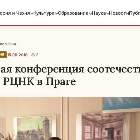
ссия и Чехия
Культура
Образование
Наука
Новости
Пуб
ломатия
2
15.09.2018
ИЯ
я конференция соотечест
 РЦНК в Праге