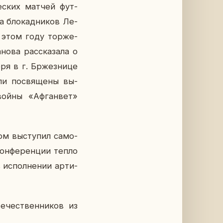
ще­ских матчей фут­
а бло­кад­ни­ков Ле­
в этом году тор­же­
о­ва рас­ска­за­ла о
ря в г. Бр­жез­ни­це
ли по­свя­ще­ны вы­
в войны «Аф­ган­вет»
ром вы­сту­пил са­мо­
кон­фе­рен­ции тепло
ис­пол­не­нии ар­ти­
­че­ствен­ни­ков из