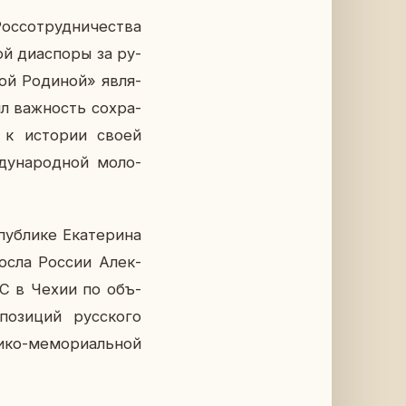
с­со­труд­ни­че­ства
ой диас­по­ры за ру­
ой Ро­ди­ной» яв­ля­
ил важ­ность со­хра­
а к ис­то­рии своей
ду­на­род­ной мо­ло­
б­ли­ке Ека­те­ри­на
о Посла России Алек­
СРС в Чехии по объ­
­зи­ций рус­ско­го
­ко-ме­мо­ри­аль­ной