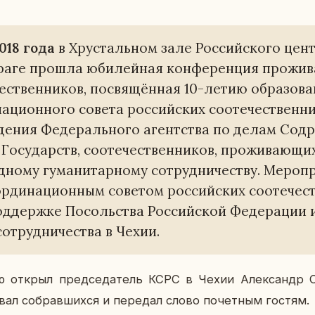
2018 года
в Хру­сталь­ном зале Рос­сий­ско­го цен
Праге прошла юби­лей­ная кон­фе­рен­ция про­жи­в
е­ствен­ни­ков, по­свя­щён­ная 10-летию об­ра­зо­ва
на­ци­он­но­го совета рос­сий­ских со­оте­че­ствен­ни
е­ния Фе­де­раль­но­го агент­ства по делам Со­др
Го­су­дарств, со­оте­че­ствен­ни­ков, про­жи­ва­ю­щи
­но­му гу­ма­ни­тар­но­му со­труд­ни­че­ству. Ме­ро­пр
ор­ди­на­ци­он­ным со­ве­том рос­сий­ских со­оте­че­с
­держ­ке По­соль­ства Рос­сий­ской Фе­де­ра­ции и
со­труд­ни­че­ства в Чехии.
ию открыл пред­се­да­тель КСРС в Чехии Алек­сандр Ст
­вал со­брав­ших­ся и пе­ре­дал слово по­чет­ным гостям.