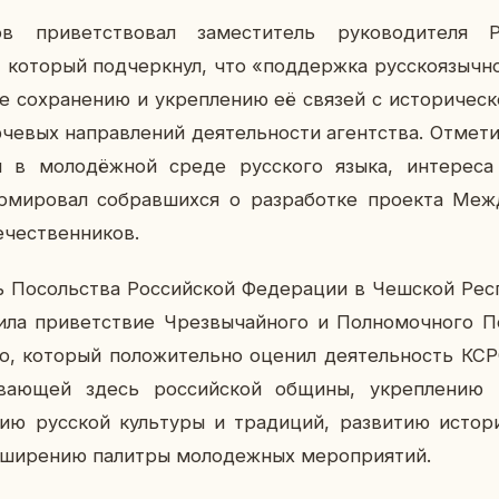
ков при­вет­ство­вал за­ме­сти­тель ру­ко­во­ди­те­ля Ро
ко­то­рый под­черк­нул, что «под­держ­ка рус­ско­языч­н
е со­хра­не­нию и укреп­ле­нию её связей с ис­то­ри­че­ск
че­вых на­прав­ле­ний де­я­тель­но­сти агент­ства. От­ме­т
я в мо­ло­дёж­ной среде рус­ско­го языка, ин­те­ре­с
ми­ро­вал со­брав­ших­ся о раз­ра­бот­ке про­ек­та Меж­
­че­ствен­ни­ков.
По­соль­ства Рос­сий­ской Фе­де­ра­ции в Чеш­ской Рес­пу
­си­ла при­вет­ствие Чрез­вы­чай­но­го и Пол­но­моч­но­г
го, ко­то­рый по­ло­жи­тель­но оценил де­я­тель­ность К
­ва­ю­щей здесь рос­сий­ской общины, укреп­ле­нию по
ию рус­ской куль­ту­ры и тра­ди­ций, раз­ви­тию ис­то­ри
с­ши­ре­нию па­лит­ры мо­ло­деж­ных ме­ро­при­я­тий.