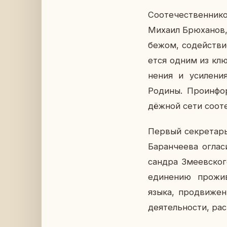
Со­оте­че­ствен­ни­
Михаил Брю­ха­нов, 
бе­жом, со­дей­стви
ет­ся одним из клю­
не­ния и уси­ле­ни
Родины. Про­ин­фор­
дёж­ной сети со­оте
Первый сек­ре­тарь 
Ба­ран­че­е­ва огла
сандра Зме­ев­ско­
еди­не­нию про­жи
языка, про­дви­же­н
де­я­тель­но­сти, ра