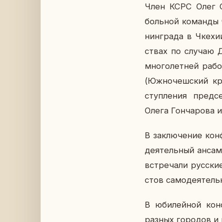
Член КСРС Олег Орл
боль­ной ко­ман­ды 
нин­гра­да в Чкехи
ствах по случаю Дня
мно­го­лет­ней рабо
(Юж­но­чеш­ский кр
ступ­ле­ния пред­се
Олега Гон­ча­ро­ва
В за­клю­че­ние кон­
де­я­тель­ный ан­са
встре­ча­ли рус­ски
стов са­мо­де­я­тель­
В юби­лей­ной кон­
разных го­ро­дов и 