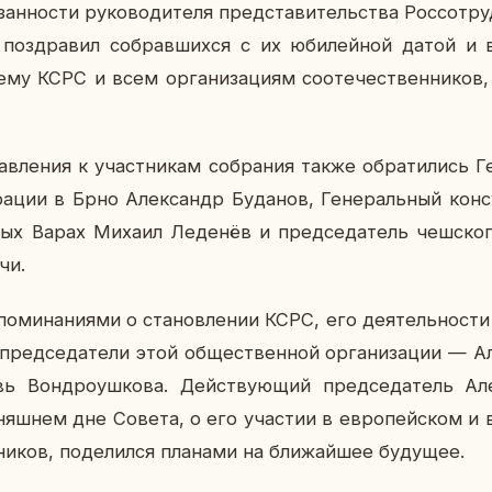
зан­но­сти ру­ко­во­ди­те­ля пред­ста­ви­тель­ства Рос­со­тр
по­здра­вил со­брав­ших­ся с их юби­лей­ной датой и вы
му КСРС и всем ор­га­ни­за­ци­ям со­оте­че­ствен­ни­ков, 
ав­ле­ния к участ­ни­кам со­бра­ния также об­ра­ти­лись Г
ра­ции в Брно Алек­сандр Бу­да­нов, Ге­не­раль­ный кон
­вых Варах Михаил Ле­де­нёв и пред­се­да­тель чеш­с
чи.
­ми­на­ни­я­ми о ста­нов­ле­нии КСРС, его де­я­тель­но­с
ред­се­да­те­ли этой об­ще­ствен­ной ор­га­ни­за­ции — 
 Вон­дро­уш­ко­ва. Дей­ству­ю­щий пред­се­да­тель Ал
­дняш­нем дне Совета, о его уча­стии в ев­ро­пей­ском и
ни­ков, по­де­лил­ся пла­на­ми на бли­жай­шее бу­ду­щее.