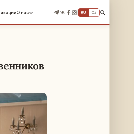
ликации
О нас
RU
CZ
венников