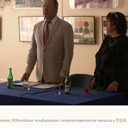
сю­жет: Юби­лей­ная кон­фе­рен­ция со­оте­че­ствен­ни­ков прошла в РЦНК