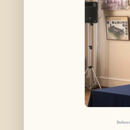
Ви­део­