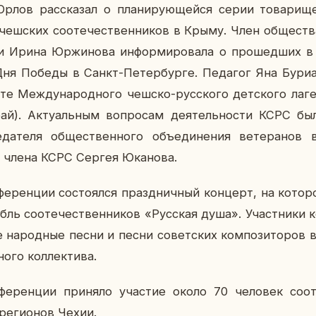
ов рас­ска­зал о пла­ни­ру­ю­щей­ся серии то­ва­ри­
чеш­ских со­оте­че­ствен­ни­ков в Крыму. Член об­ще­ств
и Ирина Юр­жи­но­ва ин­фор­ми­ро­ва­ла о про­шед­ших 
 Победы в Санкт-Пе­тер­бур­ге. Пе­да­гог Яна Бу­ри­а­н
те Меж­ду­на­род­но­го чешско-рус­ско­го дет­ско­го лаге
ай). Ак­ту­аль­ным во­про­сам де­я­тель­но­сти КСРС бы
­да­те­ля об­ще­ствен­но­го объ­еди­не­ния ве­те­ра­но
 и члена КСРС Сергея Юка­но­ва.
фе­рен­ции со­сто­ял­ся празд­нич­ный кон­церт, на ко­то­
мбль со­оте­че­ствен­ни­ков «Рус­ская душа». Участ­ни­ки 
е на­род­ные песни и песни со­вет­ских ком­по­зи­то­ров в 
но­го кол­лек­ти­ва.
фе­рен­ции при­ня­ло уча­стие около 70 че­ло­век со­оте
ре­ги­о­нов Чехии.