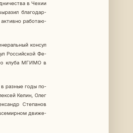
уд­ни­че­ства в Чехии
­ра­зил бла­го­дар­
ак­тив­но ра­бо­та­ю­
е­не­раль­ный консул
сул Рос­сий­ской Фе­
ко­го клуба МГИМО в
ти в разные годы по­
Алек­сей Келин, Олег
ек­сандр Сте­па­нов
 все­мир­ном дви­же­