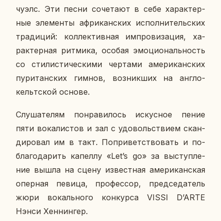
чу­элс. Эти песни со­че­та­ют в себе ха­рак­тер­
ные эле­мен­ты аф­ри­кан­ских ис­пол­ни­тель­ских
тра­ди­ций: кол­лек­тив­ная им­про­ви­за­ция, ха­
рак­тер­ная рит­ми­ка, особая эмо­ци­о­наль­ность
со сти­ли­сти­че­ски­ми чер­та­ми аме­ри­кан­ских
пу­ри­тан­ских гимнов, воз­ник­ших на англо-
кельт­ской основе.
Слу­ша­те­лям по­нра­ви­лось ис­кус­ное пение
пяти во­ка­ли­стов и зал с удо­воль­стви­ем скан­
ди­ро­вал им в такт. По­при­вет­ство­вать и по­
бла­го­да­рить ка­пел­лу «Let’s go» за вы­ступ­ле­
ние вышла на сцену из­вест­ная аме­ри­кан­ская
опер­ная певица, про­фес­сор, пред­се­да­тель
жюри во­каль­но­го кон­кур­са VISSI D’ARTE
Нэнси Хен­нин­гер.