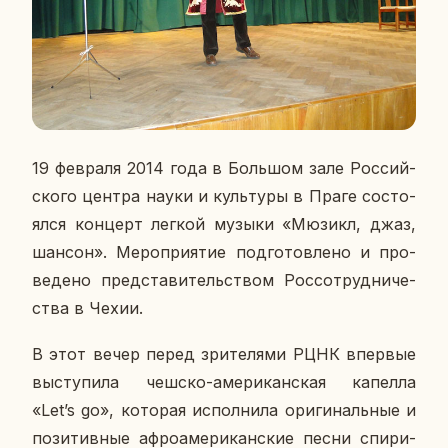
19 фев­ра­ля 2014 года
в Боль­шом зале Рос­сий­
ско­го центра науки и куль­ту­ры в Праге со­сто­
ял­ся кон­церт легкой музыки «Мюзикл, джаз,
шансон». Ме­ро­при­я­тие под­го­тов­ле­но и про­
ве­де­но пред­ста­ви­тель­ством Рос­со­труд­ни­че­
ства в Чехии.
В этот вечер перед зри­те­ля­ми РЦНК впер­вые
вы­сту­пи­ла чешско-аме­ри­кан­ская ка­пел­ла
«Let’s go», ко­то­рая ис­пол­ни­ла ори­ги­наль­ные и
по­зи­тив­ные аф­ро­аме­ри­кан­ские песни спи­ри­