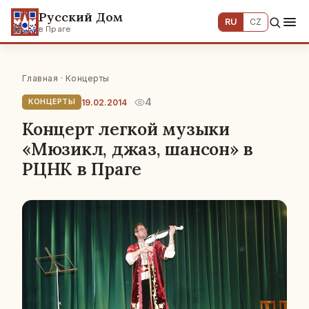
Русский Дом
RU
CZ
в Праге
Главная
·
Концерты
4
19.02.2014
КОНЦЕРТЫ
Концерт легкой музыки
«Мюзикл, джаз, шансон» в
РЦНК в Праге