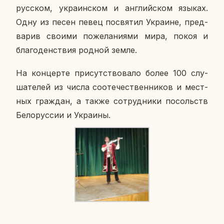
рус­ском, укра­ин­ском и ан­глий­ском языках.
Одну из песен певец по­свя­тил Укра­ине, пред­
ва­рив своими по­же­ла­ни­я­ми мира, покоя и
бла­го­ден­ствия родной земле.
На кон­цер­те при­сут­ство­ва­ло более 100 слу­
ша­те­лей из числа со­оте­че­ствен­ни­ков и мест­
ных граж­дан, а также со­труд­ни­ки по­сольств
Бе­ло­рус­сии и Укра­и­ны.