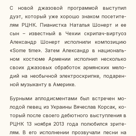
С новой джа­зо­вой про­грам­мой вы­сту­пил
дуэт, ко­то­рый уже хорошо знаком по­се­ти­те­
лям РЦНК. Пи­а­нист­ка На­та­лья Шонерт и ее
сын – из­вест­ный в Чехии скри­пач-вир­ту­оз
Алек­сандр Шонерт ис­пол­ни­ли ком­по­зи­цию
«Some time». Затем Алек­сандр в на­ци­о­наль­
ном ко­стю­ме Ар­ме­нии ис­пол­нил несколь­ко
своих джа­зо­вых об­ра­бо­ток ар­мян­ских ме­ло­
дий на необыч­ной элек­тро­скрип­ке, по­да­рен­
ной му­зы­кан­ту в Аме­ри­ке.
Бур­ны­ми ап­ло­дис­мен­та­ми был встре­чен мо­
ло­дой певец из Укра­и­ны Вя­че­слав Корсак, ко­
то­рый после своего де­бют­но­го вы­ступ­ле­ния в
РЦНК 13 ноября 2013 года по­лю­бил­ся зри­те­
лям. В его ис­пол­не­нии про­зву­ча­ли песни на