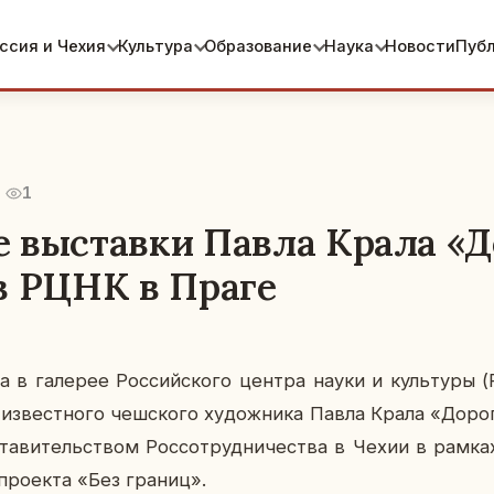
ссия и Чехия
Культура
Образование
Наука
Новости
Пуб
1
 выставки Павла Крала «Д
в РЦНК в Праге
 в га­ле­рее Рос­сий­ско­го центра науки и куль­ту­ры
а
из­вест­но­го чеш­ско­го ху­дож­ни­ка Павла Крала «Доро
ста­ви­тель­ством Рос­со­труд­ни­че­ства в Чехии в рамках
 про­ек­та «Без границ».