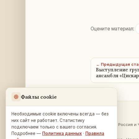
Оцените материал:
← Предыдущая ста
Выступление гру
ансамбля «Цискар
Файлы cookie
Необходимые cookie включены всегда — без
Разделы
Русский Дом
в Праге
них сайт не работает. Статистику
О России
·
Россия и 
подключаем только с вашего согласия.
Na Zátorce 16
Культура
Подробнее —
Политика данных
·
Правила
160 00 Praha 6