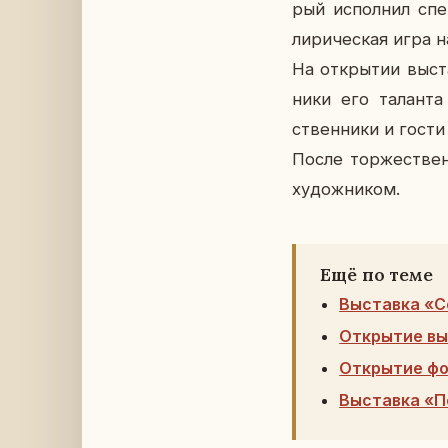
рый ис­пол­нил спе
ли­ри­че­ская игра 
На от­кры­тии вы­ст
ни­ки его та­лан­та
ствен­ни­ки и гости
После тор­же­ствен
ху­дож­ни­ком.
Ещё по теме
Выставка «С
Открытие вы
Открытие фо
Выставка «П