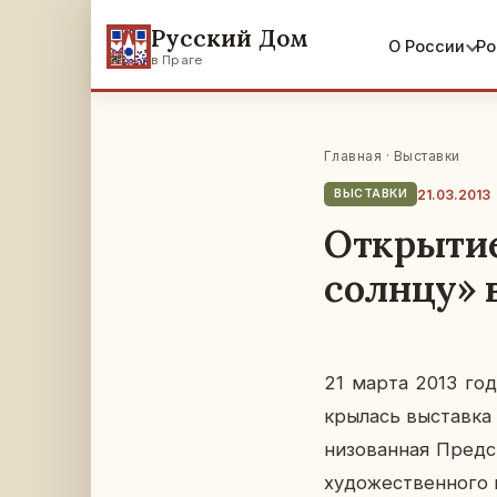
Русский Дом
О России
Ро
в Праге
Главная
·
Выставки
21.03.2013
ВЫСТАВКИ
Открытие
солнцу» 
21 марта 2013 года
кры­лась вы­став­к
ни­зо­ван­ная Пред­
ху­до­же­ствен­но­го