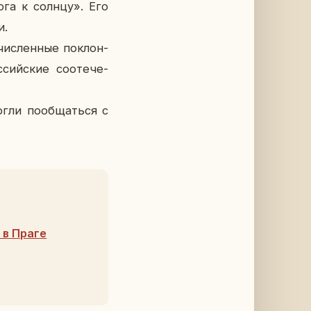
рога к солнцу». Его
и.
чис­лен­ные по­клон­
­сий­ские со­оте­че­
гли по­об­щать­ся с
 в Праге