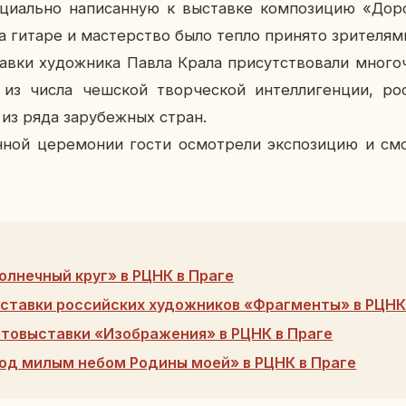
­ци­аль­но на­пи­сан­ную к вы­став­ке ком­по­зи­цию «До
на гитаре и ма­стер­ство было тепло при­ня­то зри­те­ля­м
ав­ки ху­дож­ни­ка Павла Крала при­сут­ство­ва­ли мно­го­
 из числа чеш­ской твор­че­ской ин­тел­ли­ген­ции, рос
 из ряда за­ру­беж­ных стран.
­ной це­ре­мо­нии гости осмот­ре­ли экс­по­зи­цию и смо
олнечный круг» в РЦНК в Праге
ставки российских художников «Фрагменты» в РЦНК
товыставки «Изображения» в РЦНК в Праге
од милым небом Родины моей» в РЦНК в Праге