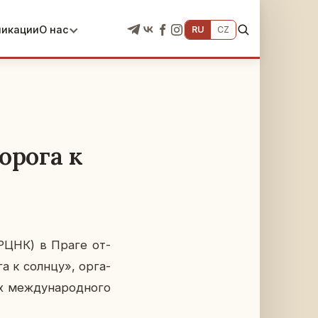
ликации
О нас
RU
CZ
орога к
 (РЦНК) в Праге от­
га к солнцу», ор­га­
 меж­ду­на­род­но­го