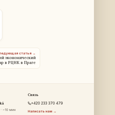
ледующая статья →
ий экономический
ар в РЦНК в Праге
Связь
ká
+420 233 370 479
· ~10 мин
Написать нам →