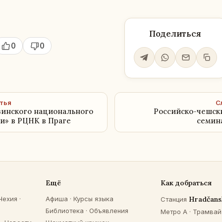
Поделиться
0
0
тья
С
зинского национального
Российско-чешск
и» в РЦНК в Праге
семин
Ещё
Как добраться
Чехия
·
Афиша
·
Курсы языка
Hradčans
Станция
Библиотека
·
Объявления
Метро A · Трамвай 