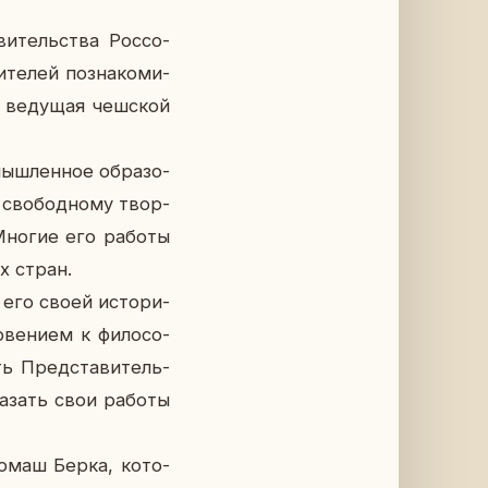
ви­тель­ства Рос­со­
те­лей по­зна­ко­ми­
и ве­ду­щая чеш­ской
ыш­лен­ное об­ра­зо­
 сво­бод­но­му твор­
а. Многие его работы
их стран.
 его своей ис­то­ри­
ве­ни­ем к фи­ло­со­
ть Пред­ста­ви­тель­
ка­зать свои работы
 Томаш Берка, ко­то­