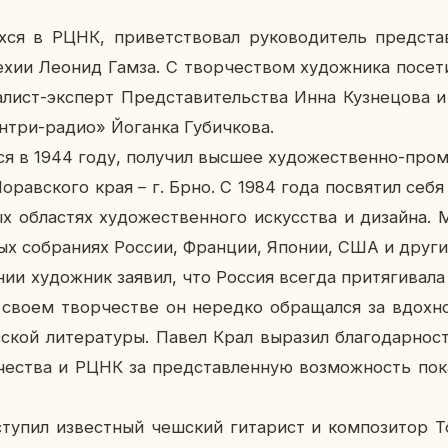
­ся в РЦНК, при­вет­ство­вал ру­ко­во­ди­тель пред­ста­
ехии Леонид Гамза. С твор­че­ством ху­дож­ни­ка по­се­ти­
а­лист-экс­перт Пред­ста­ви­тель­ства Инна Куз­не­цо­ва 
нтри-радио» Йо­ган­ка Гу­бич­ко­ва.
я в 1944 году, по­лу­чил высшее ху­до­же­ствен­но-про­м
Мо­рав­ско­го края – г. Брно. С 1984 года по­свя­тил себя
ых об­ла­стях ху­до­же­ствен­но­го ис­кус­ства и ди­зай­н
­ных со­бра­ни­ях России, Фран­ции, Японии, США и друг
нии ху­дож­ник заявил, что Россия всегда при­тя­ги­ва­ла
 своем твор­че­стве он неред­ко об­ра­щал­ся за вдох­но­
­ской ли­те­ра­ту­ры. Павел Крал вы­ра­зил бла­го­дар­нос
и­че­ства и РЦНК за пред­став­лен­ную воз­мож­ность по­
сту­пил из­вест­ный чеш­ский ги­та­рист и ком­по­зи­тор