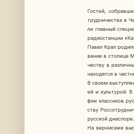
Гостей, со­брав­ших
труд­ни­че­ства в Ч
ли глав­ный спе­ци­
ра­дио­стан­ции «Ка
Павел Крал ро­дил­с
ва­ние в сто­ли­це 
че­ству в раз­лич­н
на­хо­дят­ся в част
В своем вы­ступ­ле­
ей и куль­ту­рой. В
фии клас­си­ков рус
ству Рос­со­труд­н
рус­ской диас­по­ре.
На вер­ни­са­же вы­