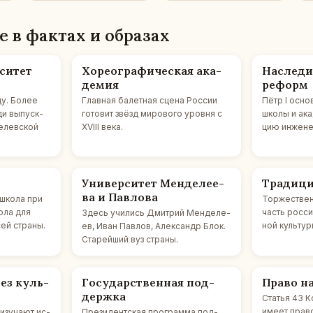
ие в фактах и об­ра­зах
си­тет
Хо­рео­гра­фи­че­ская ака­
На­сле­ди
де­мия
реформ
ду. Более
Глав­ная ба­лет­ная сцена России
Пётр I ос­но
ди вы­пуск­
го­то­вит звёзд ми­ро­во­го уровня с
школы и ака­
бе­лев­ской
XVIII века.
цию ин­же­нер
Уни­вер­си­тет Мен­де­ле­е­
Тра­ди­ци
ва и Пав­ло­ва
­шко­ла при
Тор­же­стве
кола для
часть рос­си
Здесь учи­лись Дмит­рий Мен­де­ле­
сей страны.
ной куль­ту­р
ев, Иван Павлов, Алек­сандр Блок.
Ста­рей­ший вуз страны.
рез куль­
Го­су­дар­ствен­ная под­
Право на 
держ­ка
Статья 43 Ко
имеет право 
изу­ча­ют ис­
Пре­зи­дент­ская про­грам­ма под­