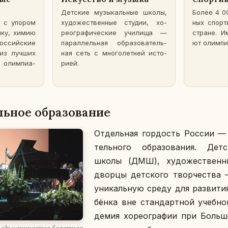
Дет­ские му­зы­каль­ные школы,
Более 4 000
ма с упором
ху­до­же­ствен­ные студии, хо­
ных спор­
зику, химию
рео­гра­фи­че­ские учи­ли­ща —
стране. Им
­сий­ские
па­рал­лель­ная об­ра­зо­ва­тель­
ют олим­пий
 из лучших
ная сеть с мно­го­лет­ней ис­то­
 олим­пи­а­
ри­ей.
ь­ное об­ра­зо­ва­ние
От­дель­ная гор­дость России — с
тель­но­го об­ра­зо­ва­ния. Дет­
школы (ДМШ), ху­до­же­ствен
дворцы дет­ско­го твор­че­ства 
уни­каль­ную среду для раз­ви­тия
бён­ка вне стан­дарт­ной учеб­но
де­мия хо­рео­гра­фии при Боль