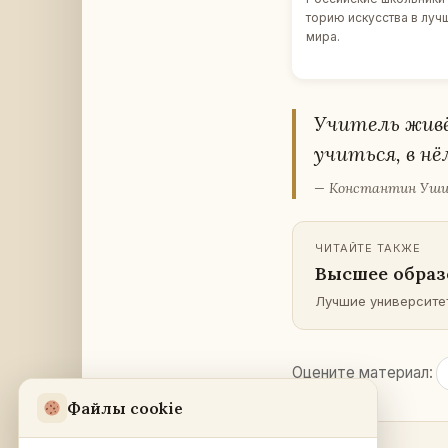
то­рию ис­кус­ства в лу
мира.
Учи­тель живё
учить­ся, в нё
— Кон­стан­тин Уши
ЧИ­ТАЙ­ТЕ ТАКЖЕ
Высшее об­ра­з
Лучшие уни­вер­си­те­
Оце­ни­те ма­те­ри­ал:
Файлы cookie