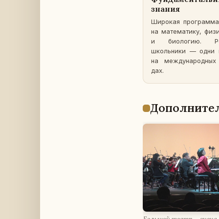
знания
Ши­ро­кая про­грам­
на ма­те­ма­ти­ку, фи
и био­ло­гию. Рос
школь­ни­ки — одни
на меж­ду­на­род­ных
дах.
До­пол­ни­тел