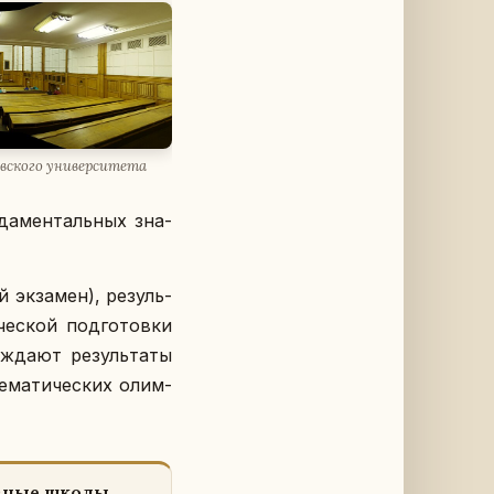
ско­го уни­вер­си­те­та
да­мен­таль­ных зна­
эк­за­мен), ре­зуль­
че­ской под­го­тов­ки
жда­ют ре­зуль­та­ты
е­ма­ти­че­ских олим­
в­ные школы