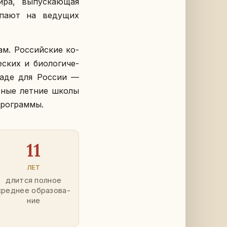
а, вы­пус­ка­ю­щая
­па­ют на ве­ду­щих
ам. Рос­сий­ские ко­
­ских и био­ло­ги­че­
пиа­де для России —
ль­ные летние школы
ро­грам­мы.
11
ЛЕТ
длится полное
сред­нее об­ра­зо­ва­
ние