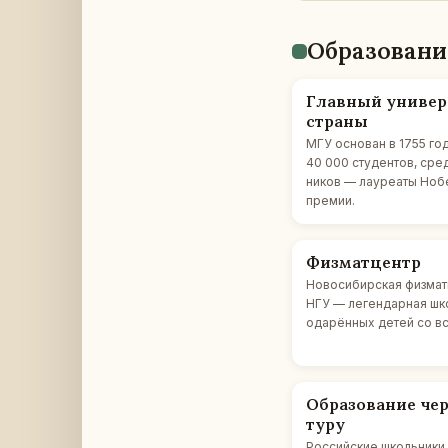
Об­ра­зо­ва­н
Глав­ный уни­вер­
страны
МГУ ос­но­ван в 1755 го
40 000 сту­ден­тов, сре
ни­ков — ла­у­ре­а­ты Но­
премии.
Физ­мат­центр
Но­во­си­бир­ская физ­мат
НГУ — ле­ген­дар­ная ш
ода­рён­ных детей со в
Об­ра­зо­ва­ние че
ту­ру
Рос­сий­ские школь­ни­ки 