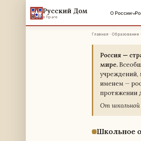
Русский Дом
О России
Ро
в Праге
Главная
·
Образование
Россия — стра
мире.
Все­об­щ
учре­жде­ний, 
именем — рос­с
про­тя­же­нии 
От школь­ной п
Школь­ное об