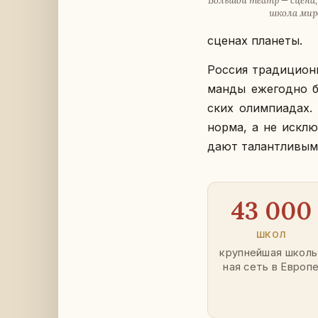
Боль­шой театр — сцена, г
школа ми­ро
сценах пла­не­ты.
Россия тра­ди­ци­он
ман­ды еже­год­но бе
ских олим­пи­а­дах
норма, а не ис­клю
дают та­лант­ли­вым
43 000
ШКОЛ
круп­ней­шая школь
ная сеть в Европ