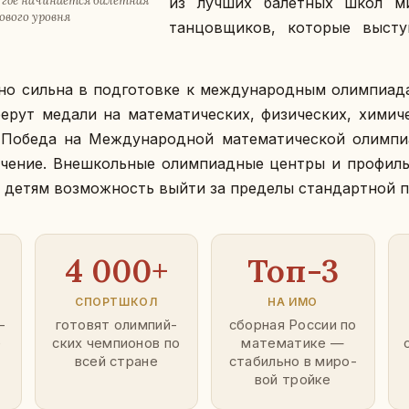
де на­чи­на­ет­ся ба­лет­ная
из лучших ба­лет­ных школ мир
­во­го уровня
тан­цов­щи­ков, ко­то­рые вы­сту
­но сильна в под­го­тов­ке к меж­ду­на­род­ным олим­пи­а­д
рут медали на ма­те­ма­ти­че­ских, фи­зи­че­ских, хи­ми­че
. Победа на Меж­ду­на­род­ной ма­те­ма­ти­че­ской олим­
­че­ние. Вне­школь­ные олим­пи­ад­ные центры и про­фи
 детям воз­мож­ность выйти за пре­де­лы стан­дарт­ной п
4 000+
Топ-3
СПОРТ­ШКОЛ
НА ИМО
­
го­то­вят олим­пий­
сбор­ная России по
е
ских чем­пи­о­нов по
ма­те­ма­ти­ке —
всей стране
ста­биль­но в ми­ро­
вой тройке