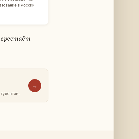
­зо­ва­ние в России
е­ре­ста­ёт
→
ту­ден­тов.