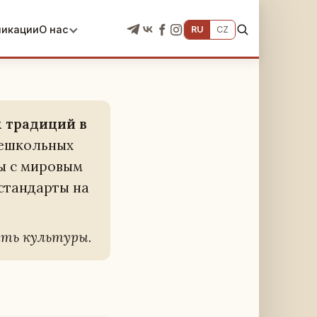
ликации
О нас
RU
CZ
 тра­ди­ций в
не­школь­ных
ы с ми­ро­вым
стан­дар­ты на
сть куль­ту­ры.