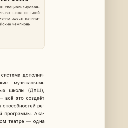
 спе­ци­а­ли­зи­ро­ван­
тив­ных школ по всей
енно здесь на­чи­на­
­ские чем­пи­о­ны.
и­сте­ма до­пол­ни­
ские му­зы­каль­ные
­ные школы (ДХШ),
— всё это со­зда­ёт
 спо­соб­но­стей ре­
й про­грам­мы. Ака­
­шом театре — одна