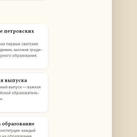
е пет­ров­ских
­вал первые свет­ские
де­мии, за­ло­жив тра­ди­
­но­го об­ра­зо­ва­ния.
я вы­пус­ка
н­ный выпуск — важная
й­ской об­ра­зо­ва­тель­
ы.
об­ра­зо­ва­ние
н­сти­ту­ции: каждый
на об­ра­зо­ва­ние.