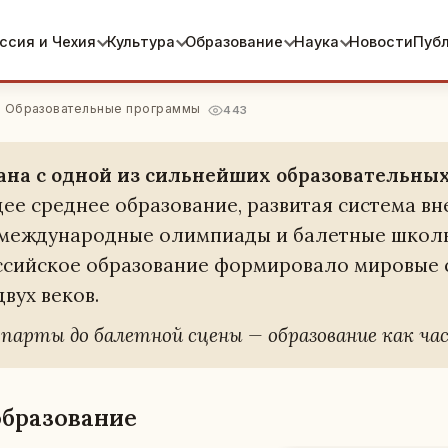
ссия и Чехия
Культура
Образование
Наука
Новости
Пуб
· Образовательные программы
443
на с одной из силь­ней­ших об­ра­зо­ва­тель­ных
ее сред­нее об­ра­зо­ва­ние, раз­ви­тая си­сте­ма в
меж­ду­на­род­ные олим­пи­а­ды и ба­лет­ные школ
ий­ское об­ра­зо­ва­ние фор­ми­ро­ва­ло ми­ро­вые 
двух веков.
арты до ба­лет­ной сцены — об­ра­зо­ва­ние как ча
­ра­зо­ва­ние