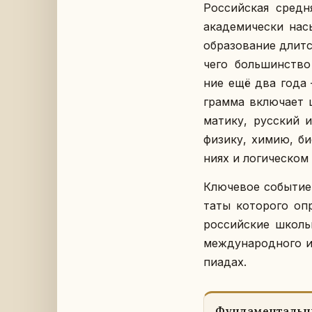
Рос­сий­ская сред
ака­де­ми­че­ски на­
об­ра­зо­ва­ние длит
чего боль­шин­ство
ние ещё два года —
грам­ма вклю­ча­ет 
ма­ти­ку, рус­ский 
физику, химию, био­
ни­ях и ло­ги­че­ско
Клю­че­вое со­бы­ти
та­ты ко­то­ро­го оп
рос­сий­ские школь­
меж­ду­на­род­но­го 
пи­а­дах.
Фун­да­мен­таль­