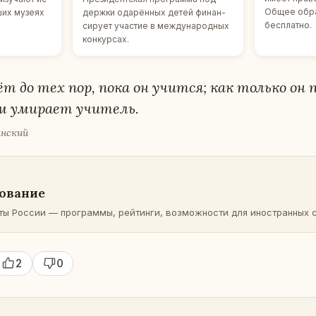
Общее об­ра
чших музеях
держ­ки ода­рён­ных детей фи­нан­
бес­плат­но.
си­ру­ет уча­стие в меж­ду­на­род­ных
кон­кур­сах.
т до тех пор, пока он учится; как только он п
м уми­ра­ет учи­тель.
н­ский
о­ва­ние
ты России — про­грам­мы, рей­тин­ги, воз­мож­но­сти для ино­стран­ных с
2
0