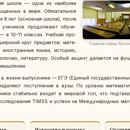
­няя школа — одна из наи­бо­лее
сы­щен­ных в мире. Обя­за­тель­ное
ся 9 лет (ос­нов­ная школа), после
 уче­ни­ков про­дол­жа­ют обу­че­
 в 10–11 клас­сах. Учеб­ная про­
ши­ро­кий круг пред­ме­тов: ма­те­
Глав­ный корпус Мос­ков­
и ино­стран­ные языки, ис­то­рию,
ло­гию, ли­те­ра­ту­ру. Особый акцент де­ла­ет­ся на фун­
м мыш­ле­нии.
е в жизни вы­пуск­ни­ка — ЕГЭ (Единый го­су­дар­ствен­ный 
ре­де­ля­ют по­ступ­ле­ние в вузы. По уровню ма­те­ма­ти­
ни­ки ста­биль­но входят в ми­ро­вой топ, что под­твер­
ис­сле­до­ва­ния TIMSS и успехи на Меж­ду­на­род­ных ма­т
ные
Ис­кус­ство и музыка
Спор­ти