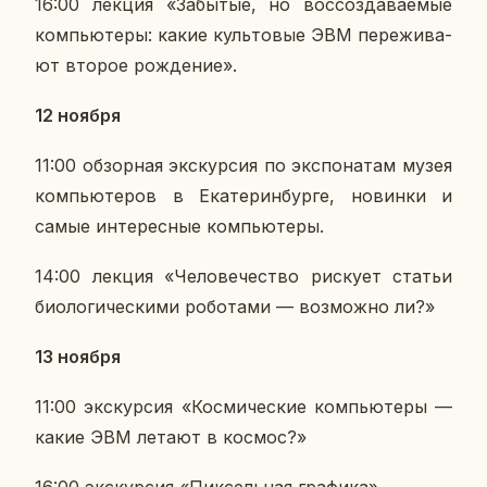
16:00 лекция «За­бы­тые, но вос­со­зда­ва­е­мые
ком­пью­те­ры: какие куль­то­вые ЭВМ пе­ре­жи­ва­
ют второе рож­де­ние».
12 ноября
11:00 об­зор­ная экс­кур­сия по экс­по­на­там музея
ком­пью­те­ров в Ека­те­рин­бур­ге, но­вин­ки и
самые ин­те­рес­ные ком­пью­те­ры.
14:00 лекция «Че­ло­ве­че­ство рис­ку­ет статьи
био­ло­ги­че­ски­ми ро­бо­та­ми — воз­мож­но ли?»
13 ноября
11:00 экс­кур­сия «Кос­ми­че­ские ком­пью­те­ры —
какие ЭВМ летают в космос?»