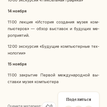
16:00 экс­кур­сия «Пик­сель­ная гра­фи­ка»
14 ноября
11:00 лекция «Ис­то­рия со­зда­ния музея ком­
пью­те­ров» — обзор вы­ста­вок и бу­ду­щих ме­
ро­при­я­тий.
12:00 экс­кур­сия «Бу­ду­щие ком­пью­тер­ные тех­
но­ло­гии»
15 ноября
11:00 за­кры­тие Первой меж­ду­на­род­ной вы­
став­ки музея ком­пью­те­ра
Поделиться
Оцените материал:
0