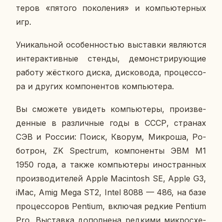
те­ров «пятого по­ко­ле­ния» и ком­пью­тер­ных
игр.
Уни­каль­ной осо­бен­но­стью вы­став­ки яв­ля­ют­ся
ин­тер­ак­тив­ные стенды, де­мон­стри­ру­ю­щие
работу жёст­ко­го диска, дис­ко­во­да, про­цес­со­
ра и других ком­по­нен­тов ком­пью­те­ра.
Вы смо­же­те уви­деть ком­пью­те­ры, про­из­ве­
ден­ные в раз­лич­ные годы в СССР, стра­нах
СЭВ и России: Поиск, Кворум, Мик­ро­ша, Ро­
бо­трон, ZK Spectrum, ком­по­нен­ты ЭВМ М1
1950 года, а также ком­пью­те­ры ино­стран­ных
про­из­во­ди­те­лей Apple Macintosh SE, Apple G3,
iMac, Amig Mega ST2, Intel 8088 — 486, на базе
про­цес­со­ров Pentium, вклю­чая редкие Pentium
Pro. Вы­став­ка до­пол­не­на ред­ки­ми мик­ро­схе­