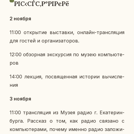
РІС‹СЃС‚Р°РІРєРё
2 ноября
11:00 от­кры­тие вы­став­ки, онлайн-транс­ля­ция
для гостей и ор­га­ни­за­то­ров.
12:00 об­зор­ная экс­кур­сия по музею ком­пью­те­
ров
14:00 лекция, по­свя­щен­ная ис­то­рии вы­чис­ле­
ния
3 ноября
11:00 транс­ля­ция из Музея радио г. Ека­те­рин­
бур­га. Рас­сказ о том, как радио свя­за­но с
ком­пью­те­ра­ми, почему именно радио за­ло­жи­