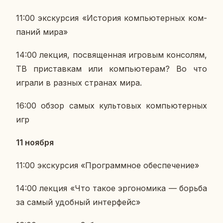
11:00 экс­кур­сия «Ис­то­рия ком­пью­тер­ных ком­
па­ний мира»
14:00 лекция, по­свя­щен­ная иг­ро­вым кон­со­лям,
ТВ при­став­кам или ком­пью­те­рам? Во что
играли в разных стра­нах мира.
16:00 обзор самых куль­то­вых ком­пью­тер­ных
игр
11 ноября
11:00 экс­кур­сия «Про­грамм­ное обес­пе­че­ние»
14:00 лекция «Что такое эр­го­но­ми­ка — борьба
за самый удоб­ный ин­тер­фейс»