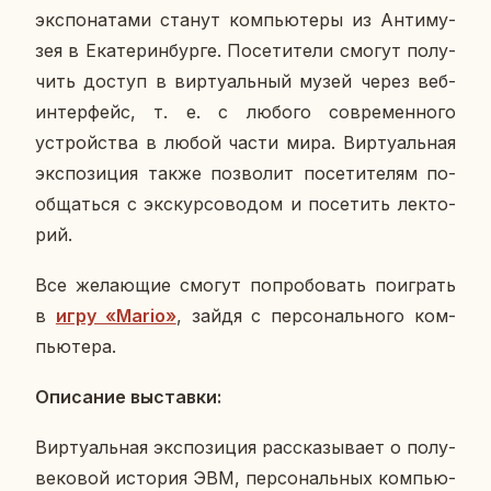
экс­по­на­та­ми станут ком­пью­те­ры из Ан­ти­му­
зея в Ека­те­рин­бур­ге. По­се­ти­те­ли смогут по­лу­
чить доступ в вир­ту­аль­ный музей через веб-
ин­тер­фейс, т. е. с любого со­вре­мен­но­го
устрой­ства в любой части мира. Вир­ту­аль­ная
экс­по­зи­ция также поз­во­лит по­се­ти­те­лям по­
об­щать­ся с экс­кур­со­во­дом и по­се­тить лек­то­
рий.
Все же­ла­ю­щие смогут по­про­бо­вать по­иг­рать
в
игру «Mario»
, зайдя с пер­со­наль­но­го ком­
пью­те­ра.
Опи­са­ние вы­став­ки:
Вир­ту­аль­ная экс­по­зи­ция рас­ска­зы­ва­ет о по­лу­
ве­ко­вой ис­то­рия ЭВМ, пер­со­наль­ных ком­пью­