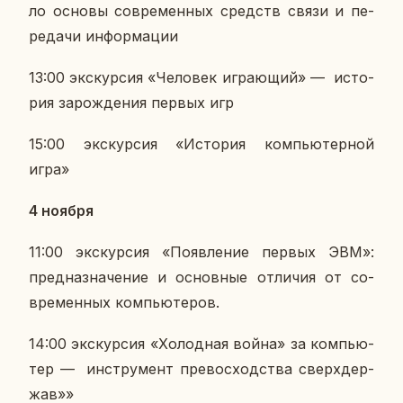
ло основы со­вре­мен­ных средств связи и пе­
ре­да­чи ин­фор­ма­ции
13:00 экс­кур­сия «Че­ло­век иг­ра­ю­щий» — ис­то­
рия за­рож­де­ния первых игр
15:00 экс­кур­сия «Ис­то­рия ком­пью­тер­ной
игра»
4 ноября
11:00 экс­кур­сия «По­яв­ле­ние первых ЭВМ»:
пред­на­зна­че­ние и ос­нов­ные от­ли­чия от со­
вре­мен­ных ком­пью­те­ров.
14:00 экс­кур­сия «Хо­лод­ная война» за ком­пью­
тер — ин­стру­мент пре­вос­ход­ства сверх­дер­
жав»»