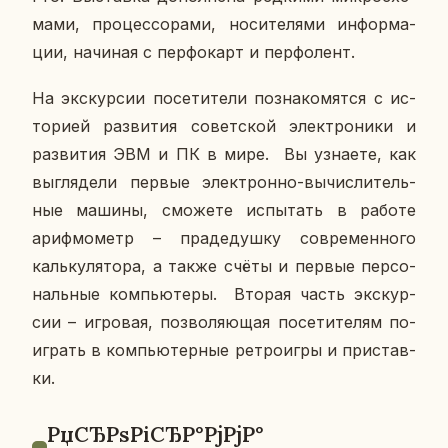
ма­ми, про­цес­со­ра­ми, но­си­те­ля­ми ин­фор­ма­
ции, на­чи­ная с пер­фо­карт и пер­фо­лент.
На экс­кур­сии по­се­ти­те­ли по­зна­ко­мят­ся с ис­
то­ри­ей раз­ви­тия со­вет­ской элек­тро­ни­ки и
раз­ви­тия ЭВМ и ПК в мире. Вы узна­е­те, как
вы­гля­де­ли первые элек­трон­но-вы­чис­ли­тель­
ные машины, смо­же­те ис­пы­тать в работе
ариф­мо­метр – пра­де­душ­ку со­вре­мен­но­го
каль­ку­ля­то­ра, а также счёты и первые пер­со­
наль­ные ком­пью­те­ры. Вторая часть экс­кур­
сии – иг­ро­вая, поз­во­ля­ю­щая по­се­ти­те­лям по­
иг­рать в ком­пью­тер­ные ре­тро­иг­ры и при­став­
ки.
РџСЂРѕРіСЂР°РјРјР°