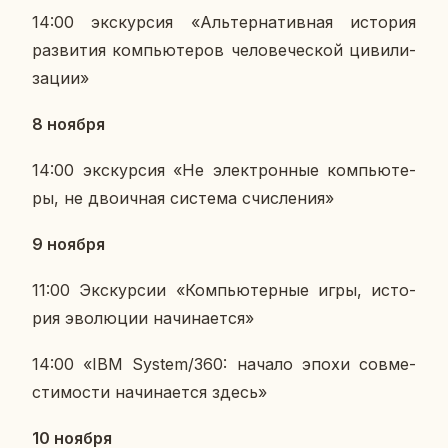
14:00 экс­кур­сия «Аль­тер­на­тив­ная ис­то­рия
раз­ви­тия ком­пью­те­ров че­ло­ве­че­ской ци­ви­ли­
за­ции»
8 ноября
14:00 экс­кур­сия «Не элек­трон­ные ком­пью­те­
ры, не дво­ич­ная си­сте­ма счис­ле­ния»
9 ноября
11:00 Экс­кур­сии «Ком­пью­тер­ные игры, ис­то­
рия эво­лю­ции на­чи­на­ет­ся»
14:00 «IBM System/360: начало эпохи сов­ме­
сти­мо­сти на­чи­на­ет­ся здесь»
10 ноября