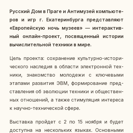
Рус­ский Дом в Праге и Ан­ти­му­зей ком­пью­те­
ров и игр г. Ека­те­рин­бур­га пред­став­ля­ют
«Ев­ро­пей­скую ночь музеев» — ин­тер­ак­тив­
ный онлайн-проект, по­свя­щен­ный ис­то­рии
вы­чис­ли­тель­ной тех­ни­ки в мире.
Цель про­ек­та: со­хра­не­ние куль­тур­но-ис­то­ри­
че­ско­го на­сле­дия в об­ла­сти элек­трон­ной тех­
ни­ки, зна­ком­ство мо­ло­де­жи с клю­че­вы­ми
эта­па­ми раз­ви­тия ЭВМ, фор­ми­ро­ва­ние пред­
став­ле­ния об эво­лю­ции тех­ни­ки и об­ще­ствен­
ных от­но­ше­ний, а также сти­му­ля­ция ин­те­ре­са
к научно-тех­ни­че­ской сфере.
Вы­став­ка прой­дет с 2 по 15 ноября и будет
до­ступ­на на несколь­ких языках. Ос­нов­ны­ми