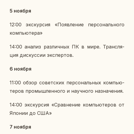
5 ноября
12:00 экс­кур­сия «По­яв­ле­ние пер­со­наль­но­го
ком­пью­те­ра»
14:00 анализ раз­лич­ных ПК в мире. Транс­ля­
ция дис­кус­сии экс­пер­тов.
6 ноября
11:00 обзор со­вет­ских пер­со­наль­ных ком­пью­
те­ров про­мыш­лен­но­го и на­уч­но­го на­зна­че­ния.
14:00 экс­кур­сия «Срав­не­ние ком­пью­те­ров от
Японии до США»
7 ноября