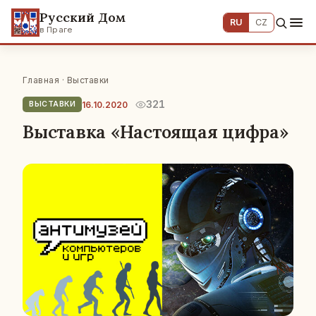
Русский Дом
RU
CZ
в Праге
Главная
·
Выставки
321
16.10.2020
ВЫСТАВКИ
Выставка «Настоящая цифра»