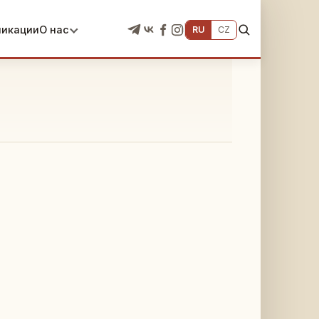
ликации
О нас
RU
CZ