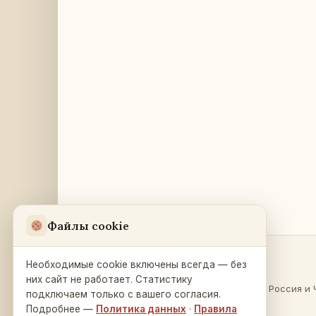
Файлы cookie
Необходимые cookie включены всегда — без
Разделы
Русский Дом
в Праге
них сайт не работает. Статистику
О России
·
Россия и 
подключаем только с вашего согласия.
Na Zátorce 16
Культура
Подробнее —
Политика данных
·
Правила