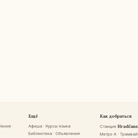
Ещё
Как добраться
Чехия
·
Афиша
·
Курсы языка
Hradčans
Станция
Библиотека
·
Объявления
Метро A · Трамвай 