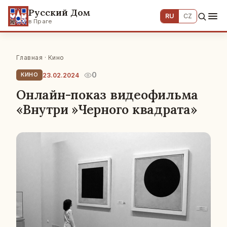
Русский Дом
RU
CZ
в Праге
Главная
·
Кино
0
23.02.2024
КИНО
Онлайн-показ видеофильма
«Внутри »Черного квадрата»