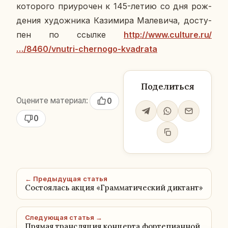
ко­то­ро­го при­уро­чен к 145-летию со дня рож­
де­ния ху­дож­ни­ка Ка­зи­ми­ра Ма­ле­ви­ча, до­сту­
пен по ссылке
http://www.culture.ru/
…/8460/vnutri-chernogo-kvadrata
Поделиться
Оцените материал:
0
0
← Предыдущая статья
Состоялась акция «Грамматический диктант»
Следующая статья →
Прямая трансляция концерта фортепианной