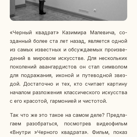
«Черный квад­рат» Ка­зи­ми­ра Ма­ле­ви­ча, со­
здан­ный более ста лет назад, яв­ля­ет­ся одной
из самых из­вест­ных и об­суж­да­е­мых про­из­ве­
де­ний в ми­ро­вом ис­кус­стве. Для несколь­ких
по­ко­ле­ний аван­гар­ди­стов он стал сим­во­лом
для под­ра­жа­ния, иконой и пу­те­вод­ной звез­
дой. До­ста­точ­но и тех, кто счи­та­ет кар­ти­ну
на­ча­лом раз­ло­же­ния клас­си­че­ско­го ис­кус­ства
с его кра­со­той, гар­мо­ни­ей и чи­сто­той.
Так что же это такое на самом деле? Пред­ла­
га­ем разо­брать­ся, по­смот­рев ви­део­фильм
«Внутри »Чер­но­го квад­ра­та». Фильм, показ