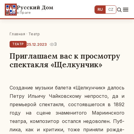
Русский Дом
RU
CZ
в Праге
Главная
·
Театр
3
25.12.2023
ТЕАТР
Приглашаем вас к просмотру
спектакля «Щелкунчик»
Со­зда­ние музыки балета «Щел­кун­чик» далось
Петру Ильичу Чай­ков­ско­му непро­сто, да и
пре­мье­рой спек­так­ля, со­сто­яв­ше­го­ся в 1892
году на сцене зна­ме­ни­то­го Ма­ри­ин­ско­го
театра, ком­по­зи­тор остал­ся недо­во­лен. Пуб­
ли­ка, как и кри­ти­ки, тоже при­ня­ли рож­де­