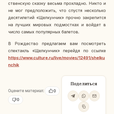
ствен­скую сказку весьма про­хлад­но. Никто и
не мог пред­по­ло­жить, что спустя несколь­ко
де­ся­ти­ле­тий «Щел­кун­чик» прочно за­кре­пит­ся
на лучших ми­ро­вых под­мост­ках и войдет в
число самых по­пу­ляр­ных ба­ле­тов.
В Рож­де­ство пред­ла­га­ем вам по­смот­реть
спек­такль «Щел­кун­чик» пе­рей­дя по ссылке
https://www.culture.ru/live/movies/12491/shelku
nchik
Поделиться
Оцените материал:
0
0